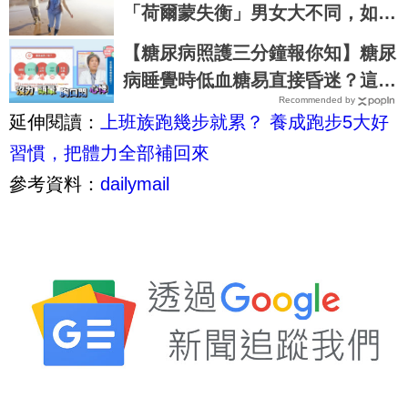
「荷爾蒙失衡」男女大不同，如何
危機化為轉機
【糖尿病照護三分鐘報你知】糖尿
病睡覺時低血糖易直接昏迷？這些
Recommended by
都要注意！陳仰霖醫師
延伸閱讀：
上班族跑幾步就累？ 養成跑步5大好
習慣，把體力全部補回來
參考資料：
dailymail