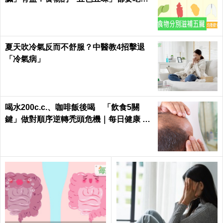
缺一不可！
夏天吹冷氣反而不舒服？中醫教4招擊退
「冷氣病」
喝水200c.c.、咖啡飯後喝 「飲食5關
鍵」做對順序逆轉禿頭危機｜每日健康 He
alth