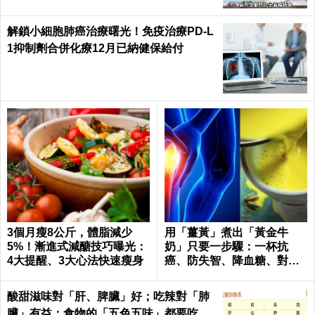
解鎖小細胞肺癌治療曙光！免疫治療PD-L
1抑制劑合併化療12月已納健保給付
3個月瘦8公斤，體脂減少
用「薑黃」煮出「黃金牛
5%！漸進式減醣技巧曝光：
奶」只要一步驟：一杯抗
4大提醒、3大心法快速瘦身
癌、防失智、降血糖、對抗
關節炎，全家大小都要喝！
酸甜滋味對「肝、脾臟」好；吃辣對「肺
臟」有益：食物的「五色五味」都要吃，