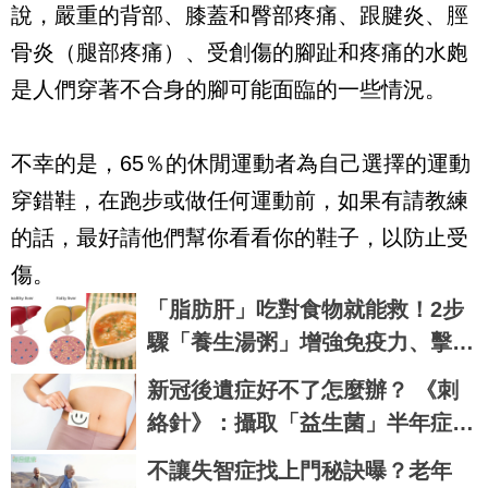
說，嚴重的背部、膝蓋和臀部疼痛、跟腱炎、脛
骨炎（腿部疼痛）、受創傷的腳趾和疼痛的水皰
是人們穿著不合身的腳可能面臨的一些情況。
不幸的是，65％的休閒運動者為自己選擇的運動
穿錯鞋，在跑步或做任何運動前，如果有請教練
的話，最好請他們幫你看看你的鞋子，以防止受
傷。
「脂肪肝」吃對食物就能救！2步
驟「養生湯粥」增強免疫力、擊退
有害自由基｜每日健康 Health
新冠後遺症好不了怎麼辦？ 《刺
絡針》：攝取「益生菌」半年症狀
有望緩解6成以上
不讓失智症找上門秘訣曝？老年