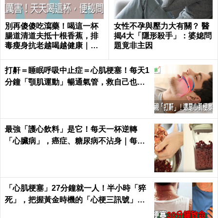
別再傻傻吃瀉藥！喝這一杯
女性不孕與壓力大有關？ 醫
腸道清道夫抵十根香蕉，排
揭4大「隱形殺手」：婆媳問
毒瘦身抗老越喝越健康｜每
題竟非主因
日健康 Health
打鼾＝睡眠呼吸中止症＝心肌梗塞！每天1
分鐘「顎肌運動」暢通氣管，救自己也救
枕邊人｜每日健康 Health
最強「護心飲料」是它！每天一杯逆轉
「心臟病」，癌症、糖尿病不沾身｜每日
健康 Health
「心肌梗塞」27分鐘就一人！半小時「猝
死」，把握黃金時機的「心梗三訊號」！
｜每日健康 Health