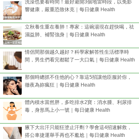
洗澡也要看時間！最好避開3個地雷時段，以免影
響健康，嚴重恐致休克｜每日健康 Health
立秋養生重在養肺！專家：這碗湯現在趕快喝，祛
濕益肺、補腎強身｜每日健康 Health
情侶間那個越久越好？科學家解答性生活標準時
間，男生們看完都鬆了一大口氣｜每日健康 Health
那個時總抓不住他的心？靠這5招讓他臣服於你，
徹夜為妳瘋狂｜每日健康 Health
體內積水當然胖，多吃排水2寶：消水腫、利尿排
毒，身形馬上小一號｜每日健康 Health
腋下大出汗只能狂塗止汗劑？學會這4招速解救，
搭公車捷運舉手再也不尷尬｜每日健康 Health