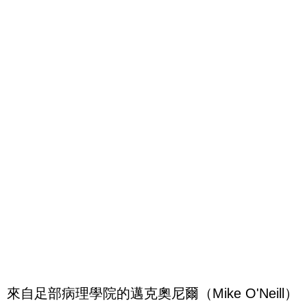
來自足部病理學院的邁克奧尼爾（Mike O'Neill）