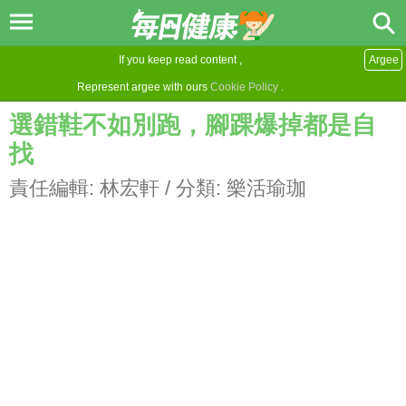
If you keep read content ,
Argee
Represent argee with ours
Cookie Policy
.
選錯鞋不如別跑，腳踝爆掉都是自
找
責任編輯:
林宏軒
/ 分類:
樂活瑜珈