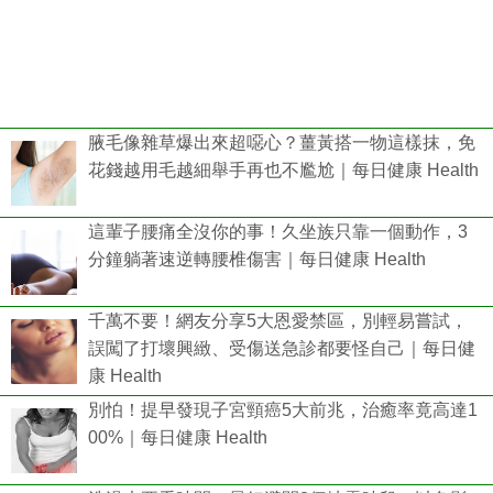
腋毛像雜草爆出來超噁心？薑黃搭一物這樣抹，免
花錢越用毛越細舉手再也不尷尬｜每日健康 Health
這輩子腰痛全沒你的事！久坐族只靠一個動作，3
分鐘躺著速逆轉腰椎傷害｜每日健康 Health
千萬不要！網友分享5大恩愛禁區，別輕易嘗試，
誤闖了打壞興緻、受傷送急診都要怪自己｜每日健
康 Health
別怕！提早發現子宮頸癌5大前兆，治癒率竟高達1
00%｜每日健康 Health