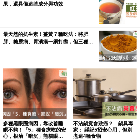
果，還具備這些成分與功效
最天然的抗生素！薑黃７種吃法：將肥
胖、糖尿病、胃潰瘍一網打盡，但三種人
千萬別吃｜每日健康 Health
多種黑眼圈病因，靠改善睡
不沾鍋竟會致癌？ 鍋具專
眠不夠！「5」種食療吃的安
家： 謹記5招安心用，但別
心，根治「暗沉」熊貓眼｜
煮這4種食物