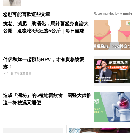
您也可能喜歡這些文章
Recommended by
抗老、減肥、助消化，馬鈴薯塑身食譜大
公開！這樣吃3天狂瘦5公斤｜每日健康 H
ealth
伴侶和妳一起預防HPV，才有資格說愛
妳！
PR．台灣癌症基金會
造成「濕秘」的6種地雷飲食 國醫大師推
這一杯祛濕又通便