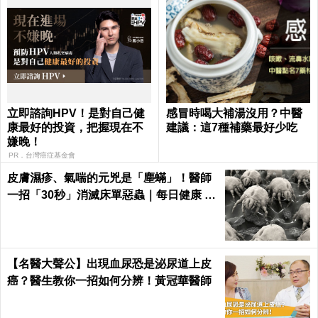
立即諮詢HPV！是對自己健
感冒時喝大補湯沒用？中醫
康最好的投資，把握現在不
建議：這7種補藥最好少吃
嫌晚！
PR．台灣癌症基金會
皮膚濕疹、氣喘的元兇是「塵蟎」！醫師
一招「30秒」消滅床單惡蟲｜每日健康 H
ealth
【名醫大聲公】出現血尿恐是泌尿道上皮
癌？醫生教你一招如何分辨！黃冠華醫師