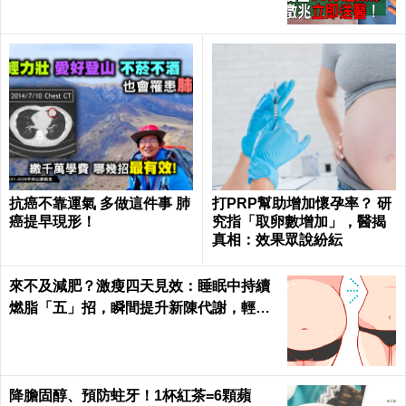
抗癌不靠運氣 多做這件事 肺
打PRP幫助增加懷孕率？ 研
癌提早現形！
究指「取卵數增加」，醫揭
真相：效果眾說紛紜
來不及減肥？激瘦四天見效：睡眠中持續
燃脂「五」招，瞬間提升新陳代謝，輕鬆
在家「不運動鏟肚肉」！
降膽固醇、預防蛀牙！1杯紅茶=6顆蘋