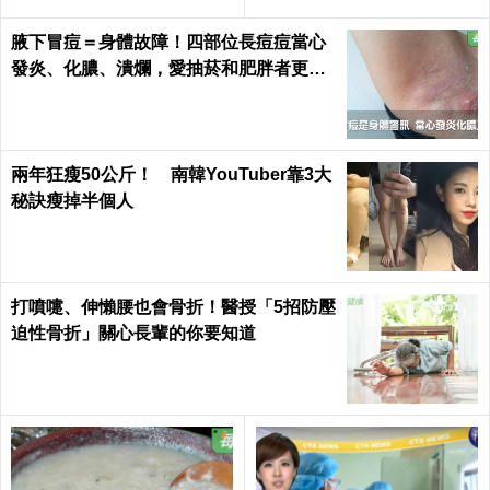
每日健康 Health
腋下冒痘＝身體故障！四部位長痘痘當心
發炎、化膿、潰爛，愛抽菸和肥胖者更要
小心｜每日健康 Health
兩年狂瘦50公斤！ 南韓YouTuber靠3大
秘訣瘦掉半個人
打噴嚏、伸懶腰也會骨折！醫授「5招防壓
迫性骨折」關心長輩的你要知道