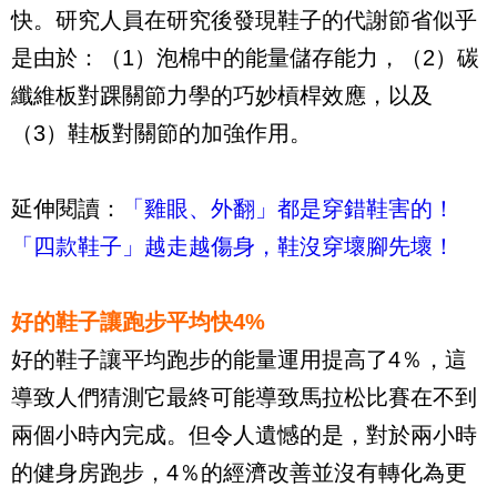
快。研究人員在研究後發現鞋子的代謝節省似乎
是由於：（1）泡棉中的能量儲存能力，（2）碳
纖維板對踝關節力學的巧妙槓桿效應，以及
（3）鞋板對關節的加強作用。
延伸閱讀：
「雞眼、外翻」都是穿錯鞋害的！
「四款鞋子」越走越傷身，鞋沒穿壞腳先壞！
好的鞋子讓跑步平均快4%
好的鞋子讓平均跑步的能量運用提高了4％，這
導致人們猜測它最終可能導致馬拉松比賽在不到
兩個小時內完成。但令人遺憾的是，對於兩小時
的健身房跑步，4％的經濟改善並沒有轉化為更