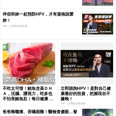
伴侶和妳一起預防HPV，才有資格說愛
妳！
PR．台灣癌症基金會
不吃太可惜！鮪魚含高ＤＨ
立即諮詢HPV！是對自己健
Ａ，活腦、護視力，吃多也
康最好的投資，把握現在不
不怕長鮪魚肚｜每日健康 He
嫌晚！
alth
PR．台灣癌症基金會
爸爸喉嚨痛、吞嚥困難！醫檢查傻眼…發