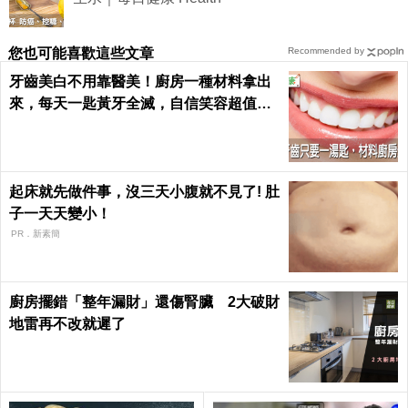
您也可能喜歡這些文章
Recommended by
牙齒美白不用靠醫美！廚房一種材料拿出
來，每天一匙黃牙全滅，自信笑容超值｜
每日健康 Health
起床就先做件事，沒三天小腹就不見了! 肚
子一天天變小！
PR．新素簡
廚房擺錯「整年漏財」還傷腎臟 2大破財
地雷再不改就遲了