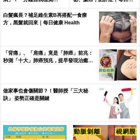
「八」個肌膚異狀
康 Health
白髮瘋長？補足維生素B再搭配一食療
方，黑髮就回來｜每日健康 Health
「背痛」、「肩痛」竟是「肺癌」前兆：
秒測「十大」肺癌預兆，提早發現治癒率
飆升50%！
做家事也會傷關節？！醫師授「三大秘
訣」 姿勢正確是關鍵