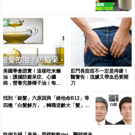
美國學會證實！這樣吃米糠
肛門長痘痘不一定是痔瘡！
油：護腦防癡呆症、心臟
醫警告：流膿又帶血恐要開
病，營養完勝椰子油｜每日
刀
健康 Health
找到「銀髮」六原因與「維他命B12」等
四種「白髮解方」，轉職逆齡大「髮」
師！｜每日健康Health
吃偏方補「弟弟」照樣軟軟der 醫師推改