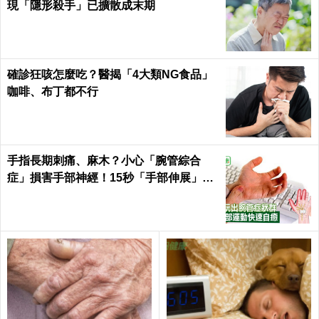
現「隱形殺手」已擴散成末期
確診狂咳怎麼吃？醫揭「4大類NG食品」
咖啡、布丁都不行
手指長期刺痛、麻木？小心「腕管綜合
症」損害手部神經！15秒「手部伸展」這
樣練，別讓身體空「腕」惜！