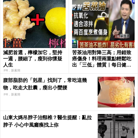
減肥首選，檸檬加它，堅持
苦茶油用對降三高；用錯致
一週，腰細了，瘦到你懷疑
癌傷身！料理兩重點輕鬆吃
人生
出「三低」體質｜每日健康
Health
PR．新素簡
腹部脂肪的「剋星」找到了，常吃這幾
物，吃走大肚囊，瘦出小蠻腰
PR．新素簡
山東大媽吊脖子治頸椎？醫生提醒：亂拉
脖子 小心中風癱瘓找上你