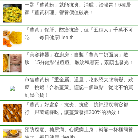
一匙「薑黃粉」就能抗炎、消腫，治腸胃！6種居
家「薑黃料理」營養價值破表！
「薑黃」保肝、防癌抗癌，但「五種人」千萬不可
吃！｜每日健康Health
「美容神器」在廚房：自製「薑黃牛奶面膜」敷
臉，15分鐘擊退痘痘、皺紋和黑斑，素顏也發光！
市售薑黃粉「重金屬」過量，吃多恐大腦病變、致
癌！挑選「合格薑黃」謹記一個重點，從此不怕買
到黑心貨！
「薑黃」好處多：抗炎、抗癌、抗神經疾病它都
行！跟著這樣吃，讓薑黃發揮200%的功效！
預防癌症、糖尿病、心臟病上身，就靠一杯極簡養
生水｜每日健康 Health