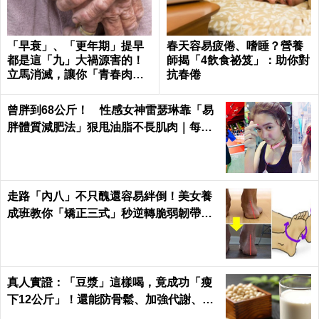
「早衰」、「更年期」提早
春天容易疲倦、嗜睡？營養
都是這「九」大禍源害的！
師揭「4飲食祕笈」：助你對
立馬消滅，讓你「青春肉
抗春倦
體」大勝同齡人！
曾胖到68公斤！ 性感女神雷瑟琳靠「易
胖體質減肥法」狠甩油脂不長肌肉｜每日
健康 Health
走路「內八」不只醜還容易絆倒！美女養
成班教你「矯正三式」秒逆轉脆弱韌帶肌
肉！
真人實證：「豆漿」這樣喝，竟成功「瘦
下12公斤」！還能防骨鬆、加強代謝、平
衡激素「一杯多效」