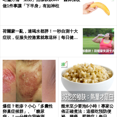
做1件事讓「下半身」有如神柱
荷爾蒙一亂，連喝水都胖！一秒自測十大
症狀，征服失控激素就靠這杯｜每日健康
Health
爆痘？乾疹？小心「多囊性
糙米至少要泡6小時！專家公
卵巢症候群」、「糖尿
佈正確煮法：這樣吃預防便
病」！一分鐘自我檢測
祕、腸癌，肥胖症｜每日健