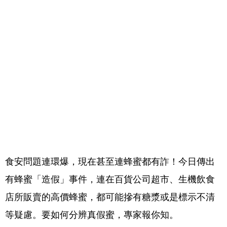
食安問題連環爆，現在甚至連蜂蜜都有詐！今日傳出
有蜂蜜「造假」事件，連在百貨公司超市、生機飲食
店所販賣的高價蜂蜜，都可能摻有糖漿或是標示不清
等疑慮。要如何分辨真假蜜，專家報你知。