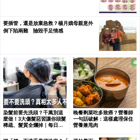
要插管，還是放棄急救？楊月娥母親意外
倒下陷兩難 險毀手足情感
染髮前要先洗頭？千萬別這
晚餐剩菜吃多致癌？營養師
麼做！3大傷髮惡習讓你頭髮
一句話破解：這樣處理保住
稀疏、髮質全爛掉｜每日健
營養兼甩肉
康 Health