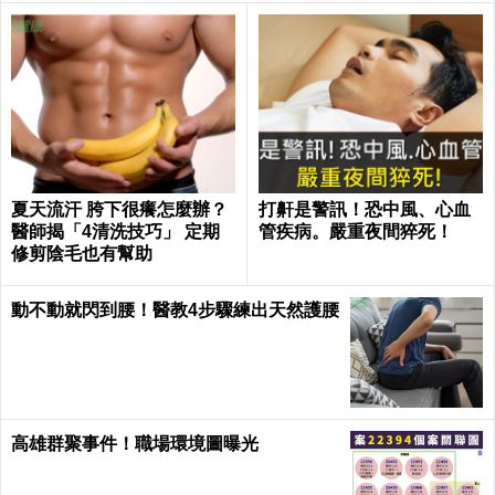
夏天流汗 胯下很癢怎麼辦？
打鼾是警訊！恐中風、心血
醫師揭「4清洗技巧」 定期
管疾病。嚴重夜間猝死！
修剪陰毛也有幫助
動不動就閃到腰！醫教4步驟練出天然護腰
高雄群聚事件！職場環境圖曝光