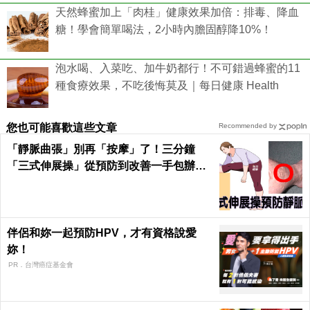
天然蜂蜜加上「肉桂」健康效果加倍：排毒、降血
糖！學會簡單喝法，2小時內膽固醇降10%！
泡水喝、入菜吃、加牛奶都行！不可錯過蜂蜜的11
種食療效果，不吃後悔莫及｜每日健康 Health
您也可能喜歡這些文章
Recommended by
「靜脈曲張」別再「按摩」了！三分鐘
「三式伸展操」從預防到改善一手包辦｜
每日健康 Health
伴侶和妳一起預防HPV，才有資格說愛
妳！
PR．台灣癌症基金會