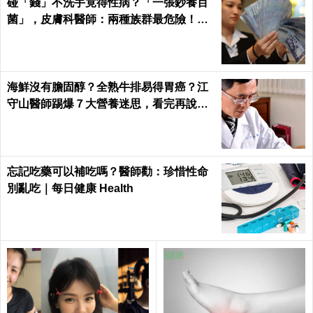
碰「錢」不洗手竟得性病？「一張鈔養百
菌」，皮膚科醫師：兩種族群最危險！｜
每日健康Health
海鮮沒有膽固醇？全熟牛排易得胃癌？江
守山醫師踢爆７大營養迷思，看完再說你
懂健康｜每日健康 Health
忘記吃藥可以補吃嗎？醫師勸：珍惜性命
別亂吃｜每日健康 Health