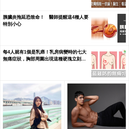
胰臟炎拖延恐致命！ 醫師提醒這4種人要
特別小心
每4人就有1個是乳癌！乳房病變時的七大
無痛症狀，胸部周圍出現這種硬塊立刻就
醫｜每日健康 Health