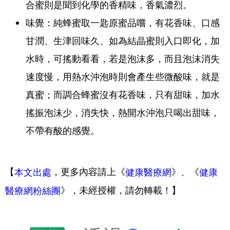
合蜜則是聞到化學的香精味，香氣濃烈。
味覺：純蜂蜜取一匙原蜜品嚐，有花香味、口感
甘潤、生津回味久、如為結晶蜜則入口即化，加
水時，可搖動看看，若是泡沫多，而且泡沫消失
速度慢，用熱水沖泡時則會產生些微酸味，就是
真蜜；而調合蜂蜜沒有花香味，只有甜味，加水
搖振泡沫少，消失快，熱開水沖泡只喝出甜味，
不帶有酸的感覺。
【
，更多內容請上《
》、《
本文出處
健康醫療網
健康
》，未經授權，請勿轉載！】
醫療網粉絲團