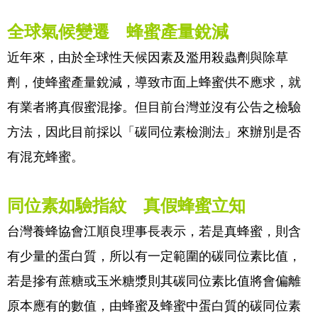
全球氣候變遷 蜂蜜產量銳減
近年來，由於全球性天候因素及濫用殺蟲劑與除草
劑，使蜂蜜產量銳減，導致市面上蜂蜜供不應求，就
有業者將真假蜜混摻。但目前台灣並沒有公告之檢驗
方法，因此目前採以「碳同位素檢測法」來辦別是否
有混充蜂蜜。
同位素如驗指紋 真假蜂蜜立知
台灣養蜂協會江順良理事長表示，若是真蜂蜜，則含
有少量的蛋白質，所以有一定範圍的碳同位素比值，
若是摻有蔗糖或玉米糖漿則其碳同位素比值將會偏離
原本應有的數值，由蜂蜜及蜂蜜中蛋白質的碳同位素