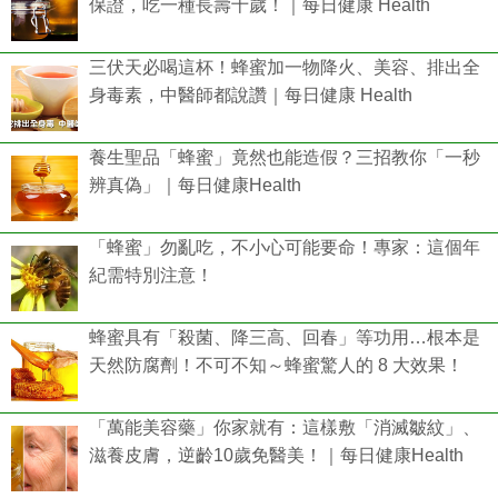
保證，吃一種長壽十歲！｜每日健康 Health
三伏天必喝這杯！蜂蜜加一物降火、美容、排出全
身毒素，中醫師都說讚｜每日健康 Health
養生聖品「蜂蜜」竟然也能造假？三招教你「一秒
辨真偽」｜每日健康Health
「蜂蜜」勿亂吃，不小心可能要命！專家：這個年
紀需特別注意！
蜂蜜具有「殺菌、降三高、回春」等功用…根本是
天然防腐劑！不可不知～蜂蜜驚人的 8 大效果！
「萬能美容藥」你家就有：這樣敷「消滅皺紋」、
滋養皮膚，逆齡10歲免醫美！｜每日健康Health