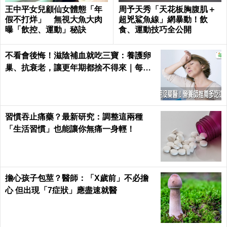
王中平女兒顧仙女體態「年
周予天秀「天花板胸腹肌＋
假不打烊」 無視大魚大肉
超兇鯊魚線」網暴動！飲
曝「飲控、運動」秘訣
食、運動技巧全公開
不看會後悔！滋陰補血就吃三寶：養護卵
巢、抗衰老，讓更年期都捨不得來｜每日
健康 Health
習慣吞止痛藥？最新研究：調整這兩種
「生活習慣」也能讓你無痛一身輕！
擔心孩子包莖？醫師：「X歲前」不必擔
心 但出現「7症狀」應盡速就醫