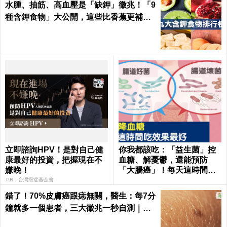
水腫、抽筋、高血壓是「缺鉀」徵兆！「9
種含鉀食物」大公開，這些比香蕉更補鉀
｜每日健康 Health
立即諮詢HPV！是對自己健
你我都該吃：「益生菌」控
康最好的投資，把握現在不
血糖、解憂鬱，還能預防
嫌晚！
「大腸癌」！每天這時間吃
最有效｜每日健康Health
PR．台灣癌症基金會
錯了！70%皮膚癌跟痣無關，醫生：每7分
鐘就多一個患者，三大徵兆一秒自測｜每
日健康 Health