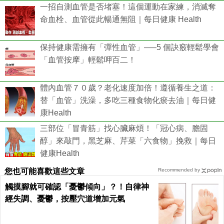
一招自測血管是否堵塞！這個運動在家練，消滅奪
命血栓、血管從此暢通無阻｜每日健康 Health
保持健康需擁有「彈性血管」—–5 個訣竅輕鬆學會
「血管按摩」輕鬆呷百二！
體內血管７０歲？老化速度加倍！遵循養生之道：
替「血管」洗澡，多吃三種食物化瘀去油｜每日健
康Health
三部位「冒青筋」找心臟麻煩！「冠心病、膽固
醇」來敲門，黑芝麻、芹菜「六食物」挽救｜每日
健康Health
您也可能喜歡這些文章
Recommended by
觸摸腳就可確認「憂鬱傾向」？！自律神
經失調、憂鬱，按壓穴道增加元氣