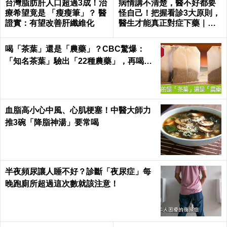
台灣脂肪肝人口超過3成！治
病情講不清楚，醫不好都要
療希望竟是 「瘦瘦筆」？ 醫
怪自己！把握看診3大原則，
證實：有望改善肝纖維化
醫生才能真正對症下藥｜每
日健康 Health
喝「茶葉」還是「農藥」？CBC驚爆：
「知名茶葉」驗出「22種農藥」，再喝癌
症、賀爾蒙失調找上門｜每日健康 Health
血脂高小心中風、心肌梗塞！中醫大師力
推3碗「降脂神湯」要常喝
半夜頻尿讓人睡不好？診斷「夜尿症」每
晚跑廁所超過這次數就該注意！