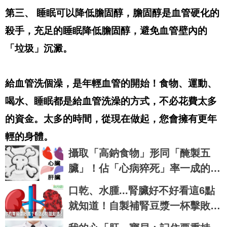
第三、 睡眠可以降低膽固醇，膽固醇是血管硬化的
殺手，充足的睡眠降低膽固醇，避免血管壁內的
「垃圾」沉澱。
給血管洗個澡，是年輕血管的開始！食物、運動、
喝水、睡眠都是給血管洗澡的方式，不必花費太多
的資金。太多的時間，從現在做起，您會擁有更年
輕的身體。
攝取「高鈉食物」形同「醃製五
臟」！佔「心病猝死」率一成的多
鹽六危機！｜每日健康 Health
口乾、水腫...腎臟好不好看這6點
就知道！自製補腎豆漿一杯擊敗腎
虛，年齡自己決定｜每日健康 Hea