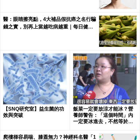
醫：眼睛擦亮點，4大補品假抗癌之名行騙
錢之實，別再上當越吃病越重｜每日健康
Health
【SNQ研究室】益生菌的功
飯菜一定要放涼才能冰？營
效與突破
養師警告：「這個時間」內
一定要冰進去，不然等於活
吞百萬隻細菌｜每日健康 He
alth
爬樓梯容易喘、膝蓋無力？神經科名醫「1