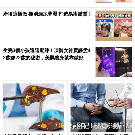
產後這樣做 揮別漏尿夢靨 打造易瘦體質！
生完3個小孩還這麼辣！凍齡女神賈靜雯4
2歲像22歲的秘密，美肌瘦身就靠做好這3
件事｜每日健康 Health