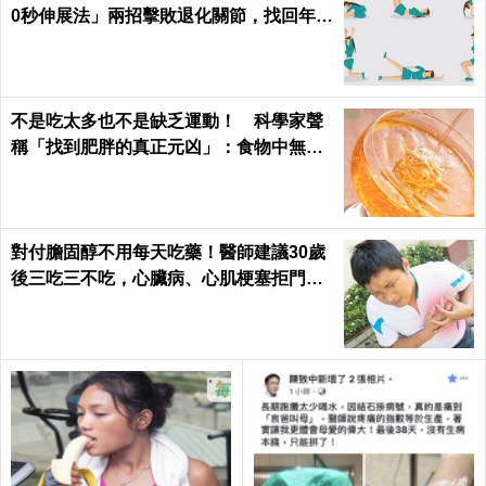
0秒伸展法」兩招擊敗退化關節，找回年輕
腳骨不求人｜每日健康 Health
不是吃太多也不是缺乏運動！ 科學家聲
稱「找到肥胖的真正元凶」：食物中無處
不在
對付膽固醇不用每天吃藥！醫師建議30歲
後三吃三不吃，心臟病、心肌梗塞拒門外
｜每日健康 Health