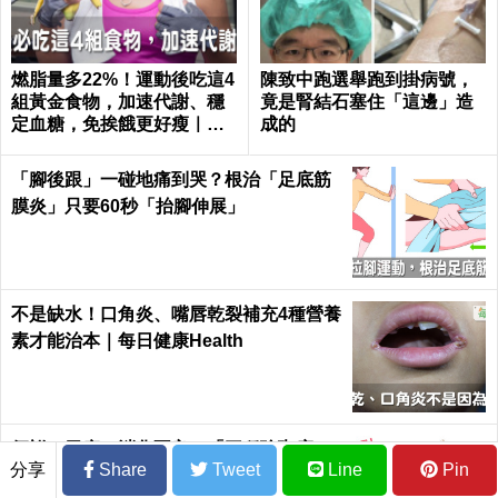
燃脂量多22%！運動後吃這4
陳致中跑選舉跑到掛病號，
組黃金食物，加速代謝、穩
竟是腎結石塞住「這邊」造
定血糖，免挨餓更好瘦｜每
成的
日健康 Health
「腳後跟」一碰地痛到哭？根治「足底筋
膜炎」只要60秒「抬腳伸展」
不是缺水！口角炎、嘴唇乾裂補充4種營養
素才能治本｜每日健康Health
便祕、胃痛、消化不良？「三種瑜珈療
分享
Share
Tweet
Line
Pin
法」胃腸疾病通通一網打進！持久不復