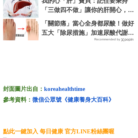
我的心「肝」寶貝：記住要秉持
lth
「三做四不做」讓你的肝開心，人
生才會是彩色的 ～
「關節痛」當心全身都尿酸！做好
五大「除尿措施」加速尿酸代謝、
Recommended by
即刻預防痛風、腎衰竭｜每日健康
Health
封面圖片出自：
koreahealthtime
參考資料：
微信公眾號《健康養身大百科》
點此一鍵加入 每日健康 官方LINE粉絲團喔