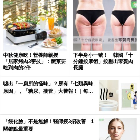
中秋健康吃！營養師親授
下半身小一號！ 韓國「十
「居家烤肉3密技」：蔬菜要
分鐘按摩術」按壓出零贅肉
吃到肉的2倍
長腿
噓出「一廁所的怪味」？尿有「七類異味
原因」，「糖尿、瘻管」大警報！｜每日
健康Health
「饅化臉」不是無解！醫師授3招改善 1
關鍵點最重要