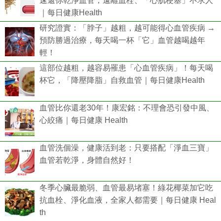
速還你乾淨血管，遠離血栓、「心肌梗塞」不求人
｜每日健康Health
研究證實：「脖子」越粗，越可能得心血管疾病 →
預防勝過治療，每天喝一杯「它」血管越喝越年
輕！
這部位越粗，越容易罹患「心血管疾病」！每天喝
杯它，「降壓降脂」自救血管｜每日健康Health
血管比你還老30年！康宏銘：不理會恐引發中風、
心絞痛｜每日健康 Health
血管洗個澡，健康活到老：只要搭配「淨血三寶」
血管若乾淨，身體自然好！
冬季心臟最脆弱、血管最易堵塞！綠花椰菜加它吃
抗血栓、淨化血液，全家人都需要｜每日健康 Heal
th