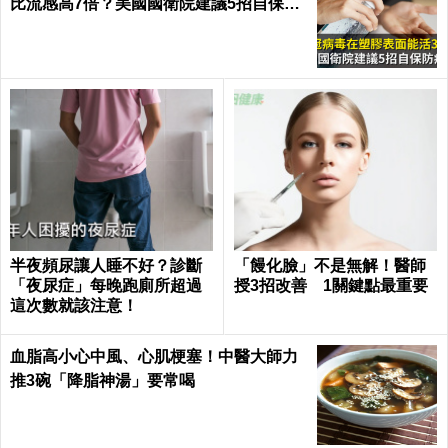
比流感高7倍？美國國衛院建議5招自保防
病毒
半夜頻尿讓人睡不好？診斷
「饅化臉」不是無解！醫師
「夜尿症」每晚跑廁所超過
授3招改善 1關鍵點最重要
這次數就該注意！
血脂高小心中風、心肌梗塞！中醫大師力
推3碗「降脂神湯」要常喝