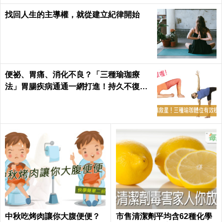
找回人生的主導權，就從建立紀律開始
便祕、胃痛、消化不良？「三種瑜珈療
法」胃腸疾病通通一網打進！持久不復
發！
中秋吃烤肉讓你大腹便便？
市售清潔劑平均含62種化學