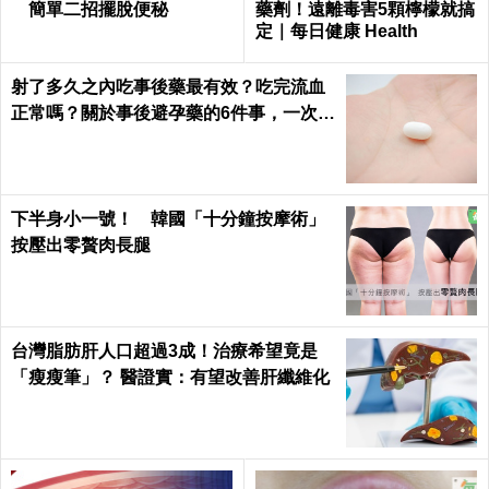
簡單二招擺脫便秘
藥劑！遠離毒害5顆檸檬就搞
定｜每日健康 Health
射了多久之內吃事後藥最有效？吃完流血
正常嗎？關於事後避孕藥的6件事，一次報
你知｜每日健康 Health
下半身小一號！ 韓國「十分鐘按摩術」
按壓出零贅肉長腿
台灣脂肪肝人口超過3成！治療希望竟是
「瘦瘦筆」？ 醫證實：有望改善肝纖維化