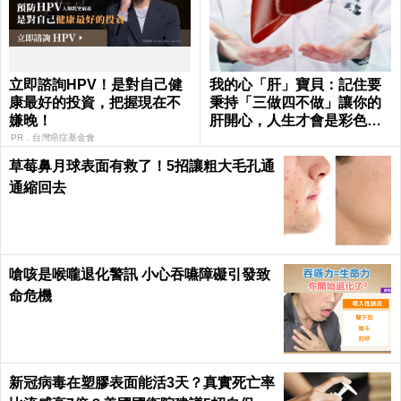
立即諮詢HPV！是對自己健
我的心「肝」寶貝：記住要
康最好的投資，把握現在不
秉持「三做四不做」讓你的
嫌晚！
肝開心，人生才會是彩色的
～
PR．台灣癌症基金會
草莓鼻月球表面有救了！5招讓粗大毛孔通
通縮回去
嗆咳是喉嚨退化警訊 小心吞嚥障礙引發致
命危機
新冠病毒在塑膠表面能活3天？真實死亡率