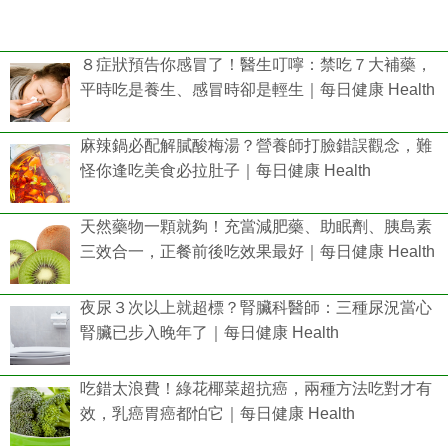
８症狀預告你感冒了！醫生叮嚀：禁吃７大補藥，
平時吃是養生、感冒時卻是輕生｜每日健康 Health
麻辣鍋必配解膩酸梅湯？營養師打臉錯誤觀念，難
怪你逢吃美食必拉肚子｜每日健康 Health
天然藥物一顆就夠！充當減肥藥、助眠劑、胰島素
三效合一，正餐前後吃效果最好｜每日健康 Health
夜尿３次以上就超標？腎臟科醫師：三種尿況當心
腎臟已步入晚年了｜每日健康 Health
吃錯太浪費！綠花椰菜超抗癌，兩種方法吃對才有
效，乳癌胃癌都怕它｜每日健康 Health