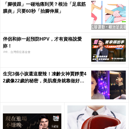
「腳後跟」一碰地痛到哭？根治「足底筋
膜炎」只要60秒「抬腳伸展」
伴侶和妳一起預防HPV，才有資格說愛
妳！
PR．台灣癌症基金會
生完3個小孩還這麼辣！凍齡女神賈靜雯4
2歲像22歲的秘密，美肌瘦身就靠做好這3
件事｜每日健康 Health