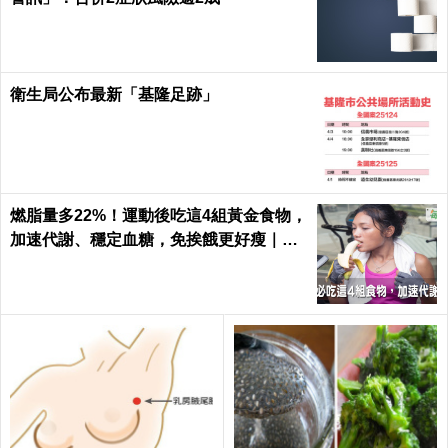
衛生局公布最新「基隆足跡」
燃脂量多22%！運動後吃這4組黃金食物，
加速代謝、穩定血糖，免挨餓更好瘦｜每
日健康 Health