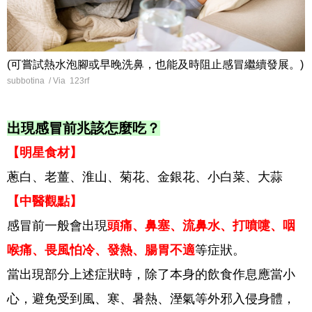
(可嘗試熱水泡腳或早晚洗鼻，也能及時阻止感冒繼續發展。)
subbotina / Via 123rf
出現感冒前兆該怎麼吃？
【明星食材】
蔥白、老薑、淮山、菊花、金銀花、小白菜、大蒜
【中醫觀點】
感冒前一般會出現
頭痛、鼻塞、流鼻水、打噴嚏、咽
喉痛、畏風怕冷、發熱、腸胃不適
等症狀。
當出現部分上述症狀時，除了本身的飲食作息應當小
心，避免受到風、寒、暑熱、溼氣等外邪入侵身體，