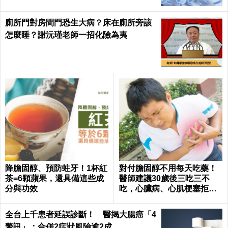
廁所門對房間門恐生大病？床在廁所旁該
怎麼睡？謝沅瑾老師一招化險為夷
降膽固醇、預防蛀牙！1杯紅
對付膽固醇不用每天吃藥！
茶=6顆蘋果，還具備這些成
醫師建議30歲後三吃三不
分與功效
吃，心臟病、心肌梗塞拒門
外｜每日健康 Health
全台上千患者延誤診斷！ 醫揭大腸癌「4
警訊」：合併2症狀風險逾2成