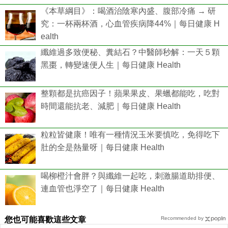
《本草綱目》：喝酒治陰寒內盛、腹部冷痛 → 研
究：一杯兩杯酒，心血管疾病降44%｜每日健康 H
ealth
纖維過多致便秘、糞結石？中醫師秒解：一天５顆
黑棗，轉變速便人生｜每日健康 Health
整顆都是抗癌因子！蘋果果皮、果蠟都能吃，吃對
時間還能抗老、減肥｜每日健康 Health
粒粒皆健康！唯有一種情況玉米要慎吃，免得吃下
肚的全是熱量呀｜每日健康 Health
喝柳橙汁會胖？與纖維一起吃，刺激腸道助排便、
連血管也淨空了｜每日健康 Health
您也可能喜歡這些文章
Recommended by