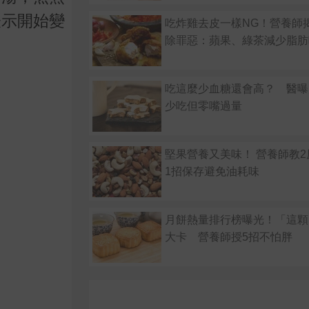
表示開始變
吃炸雞去皮一樣NG！營養師
除罪惡：蘋果、綠茶減少脂肪
吃這麼少血糖還會高？ 醫曝
少吃但零嘴過量
堅果營養又美味！ 營養師教
1招保存避免油耗味
月餅熱量排行榜曝光！「這顆」
大卡 營養師授5招不怕胖