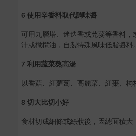
6 使用辛香料取代調味醬
可用九層塔、迷迭香或芫荽等香料，
汁或橄欖油，自製特殊風味低脂醬料
7 利用蔬菜熬高湯
以香菇、紅蘿蔔、高麗菜、紅棗、枸
8 切大比切小好
食材切成細條或絲狀後，因總面積大