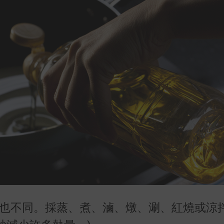
量也不同。採蒸、煮、滷、燉、涮、紅燒或涼