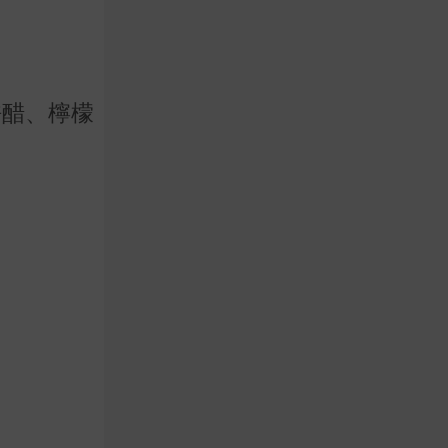
許醋、檸檬