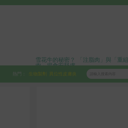
雪花牛的秘密？ 「注脂肉」與「重
肉」揭食安疑慮
熱門：
生物製劑
異位性皮膚炎