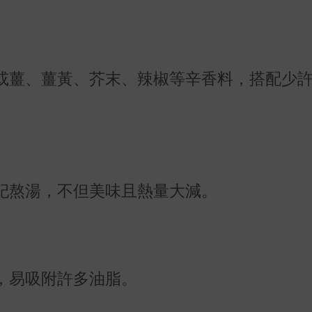
或薑、薑黃、芥末、辣椒等辛香料，搭配少
。
杞熬湯，不但美味且熱量大減。
，易吸附許多油脂。