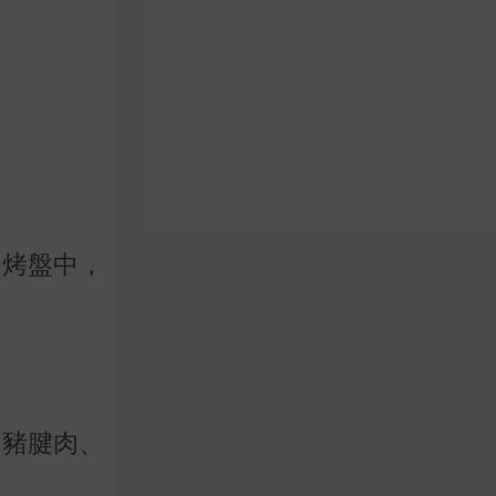
、烤盤中，
如豬腱肉、