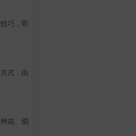
些技巧，即
拌方式，由
用烤箱、燜