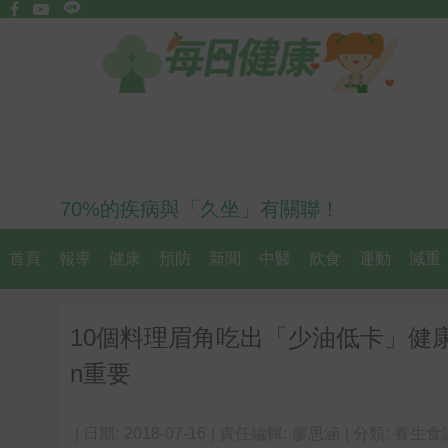
70%的疾病與「久坐」有關聯！
首頁
報導
健康
預防
新聞
中醫
飲食
運動
減重
10個料理眉角吃出「少油低卡」健
n重要
| 日期:
2018-07-16
| 責任編輯:
廖思涵
| 分類:
養生食