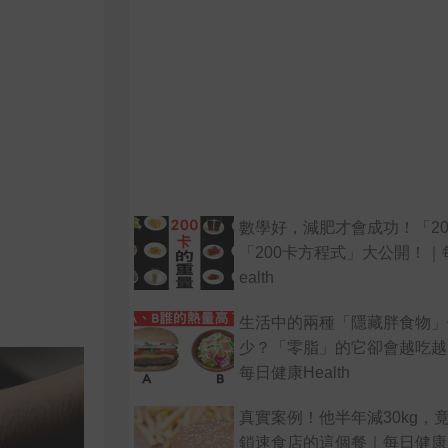
數學好，減肥才會成功！「2
「200卡方程式」大公開！｜
ealth
生活中的兩種「隱藏胖食物」
少？「零脂」的它卻會越吃越
每日健康Health
真實案例！他半年減30kg，
鎖速食店的這個餐｜每日健康 He