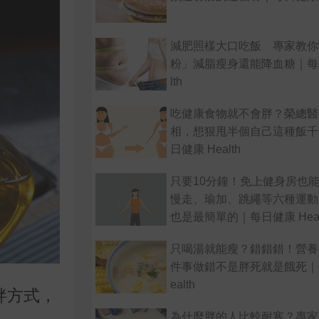
減肥照樣大口吃飯 專家教你
粉」減脂瘦身還能降血糖｜每日
lth
吃健康食物就不會胖？榮總醫
相，想狠甩半個自己這種飯千
日健康 Health
只要10分鐘！免上健身房也
慢走、瑜加、跳繩等六種運動
也是最簡單的｜每日健康 Heal
只喝湯就能瘦？錯錯錯！營養
件事做錯不是胖死就是餓死｜
ealth
拌方式，
為什麼胖的人比較耐寒？專家