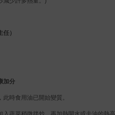
炒減少許多熱量。)
主任）
康加分
，此時食用油已開始變質。
加入蔬菜稍微拌炒，再加熱開水或去油的熱