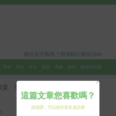
猴痘是性病嗎？精液驗出猴痘DNA
美容
兩性
生活
迷思
專欄
媒體
糖尿病照護
X
康菜 切菜的形狀、用的鍋具都he
譜