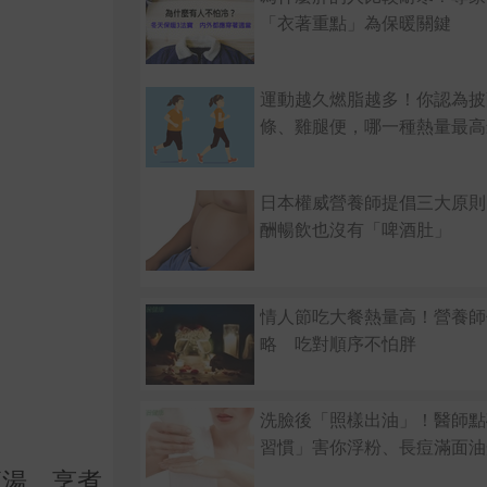
「衣著重點」為保暖關鍵
運動越久燃脂越多！你認為披
條、雞腿便，哪一種熱量最高
日本權威營養師提倡三大原則
酬暢飲也沒有「啤酒肚」
情人節吃大餐熱量高！營養師
略 吃對順序不怕胖
洗臉後「照樣出油」！醫師點
習慣」害你浮粉、長痘滿面油
高湯，烹煮