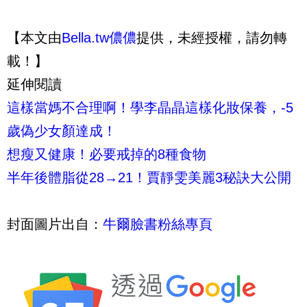
【本文由
Bella.tw儂儂
提供，未經授權，請勿轉
載！】
延伸閱讀
這樣當媽不合理啊！學李晶晶這樣化妝保養，-5
歲偽少女顏達成！
想瘦又健康！必要戒掉的8種食物
半年後體脂從28→21！賈靜雯美麗3秘訣大公開
封面圖片出自：
牛爾臉書粉絲專頁