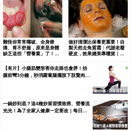
難怪你常常嘴破、全身痠
做好清潔比保養更重要！自
痛、胃不舒服，原來是身體
製天然去角質霜：代謝老廢
缺乏這些「營養素」了！｜
硬皮，效果媲美專櫃貨｜每
每日健康 Health
日健康 Health
【有片】小腿肌變形害你走路也會胖！抬
腿前彎3分鐘，秒消蘿蔔腿擺脫下肢贅肉｜
每日健康 Health
一鍋炒到底？這4種炒菜習慣致癌、營養流
光光！為了全家人健康一定要改｜每日健
康 Health