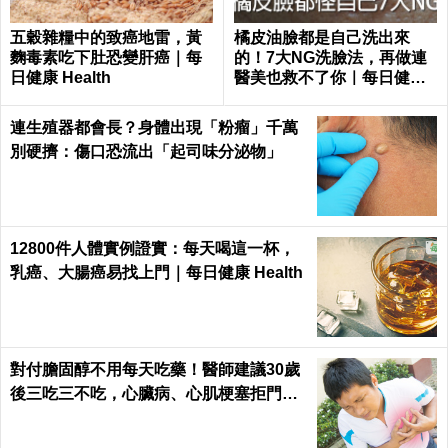
五穀雜糧中的致癌地雷，黃
橘皮油臉都是自己洗出來
麴毒素吃下肚恐變肝癌｜每
的！7大NG洗臉法，再做連
日健康 Health
醫美也救不了你｜每日健康
Health
連生殖器都會長？身體出現「粉瘤」千萬
別硬擠：傷口恐流出「起司味分泌物」
12800件人體實例證實：每天喝這一杯，
乳癌、大腸癌易找上門｜每日健康 Health
對付膽固醇不用每天吃藥！醫師建議30歲
後三吃三不吃，心臟病、心肌梗塞拒門外
｜每日健康 Health