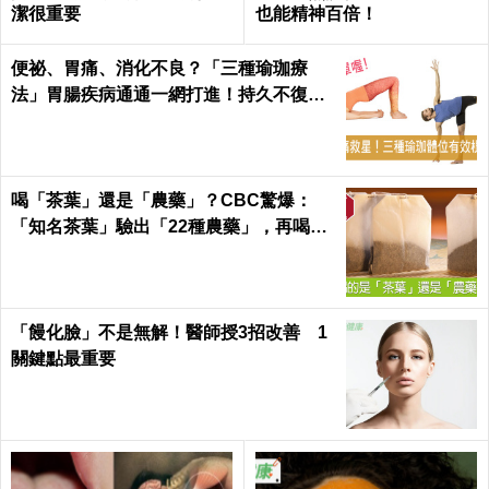
潔很重要
也能精神百倍！
便祕、胃痛、消化不良？「三種瑜珈療
法」胃腸疾病通通一網打進！持久不復
發！
喝「茶葉」還是「農藥」？CBC驚爆：
「知名茶葉」驗出「22種農藥」，再喝癌
症、賀爾蒙失調找上門｜每日健康 Health
「饅化臉」不是無解！醫師授3招改善 1
關鍵點最重要