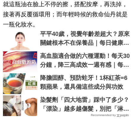
就這瓶油在臉上不停的擦，搭配按摩，再洗掉，
接著再反覆循環用；而年輕時候的救命仙丹就是
一瓶化妝水。
平平40歲，視覺年齡差超大？原來
關鍵根本不在保養品｜每日健康 H
ealth
高血脂適合做的六種運動！每天30
分鐘，降三高成效一週有感｜每日
健康 Health
降膽固醇、預防蛀牙！1杯紅茶=6
顆蘋果，還具備這些成分與功效
染髮劑「四大地雷」踩中了多少？
「漂染」越多越傷髮，別把「淋巴
Recommended by
癌」染上身！｜每日健康Health