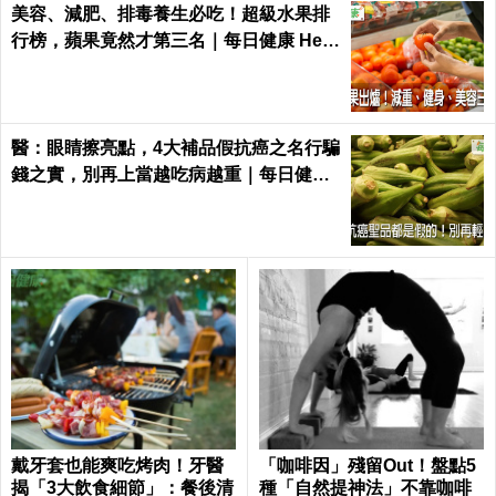
美容、減肥、排毒養生必吃！超級水果排
行榜，蘋果竟然才第三名｜每日健康 Heal
th
醫：眼睛擦亮點，4大補品假抗癌之名行騙
錢之實，別再上當越吃病越重｜每日健康
Health
戴牙套也能爽吃烤肉！牙醫
「咖啡因」殘留Out！盤點5
揭「3大飲食細節」：餐後清
種「自然提神法」不靠咖啡