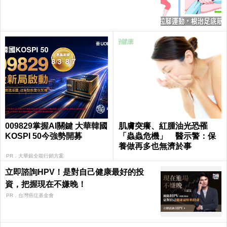
009829掌握AI關鍵 大華韓國
肌膚突癢、紅腫油光恐罹
KOSPI 50今強勢開募
「蟲蟲危機」 醫示警：保
養做再多也無濟於事
PR．大華銀全能行銷方案
立即諮詢HPV！是對自己健康最好的投
資，把握現在不嫌晚！
PR．台灣癌症基金會