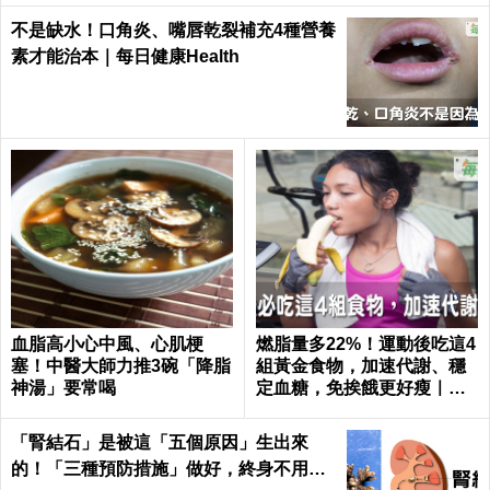
不是缺水！口角炎、嘴唇乾裂補充4種營養
素才能治本｜每日健康Health
血脂高小心中風、心肌梗
燃脂量多22%！運動後吃這4
塞！中醫大師力推3碗「降脂
組黃金食物，加速代謝、穩
神湯」要常喝
定血糖，免挨餓更好瘦｜每
日健康 Health
「腎結石」是被這「五個原因」生出來
的！「三種預防措施」做好，終身不用