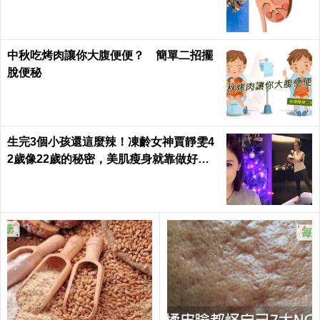
「理腎結」！｜每日健康Health
中秋吃烤肉讓你大腹便便？ 簡單二招擺
脫便秘
生完3個小孩還這麼辣！凍齡女神賈靜雯4
2歲像22歲的秘密，美肌瘦身就靠做好這3
件事｜每日健康 Health