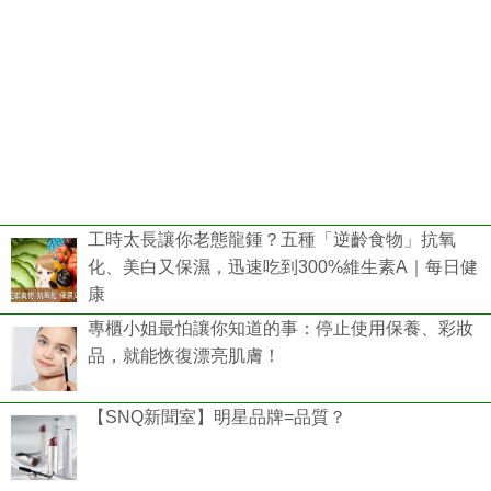
工時太長讓你老態龍鍾？五種「逆齡食物」抗氧
化、美白又保濕，迅速吃到300%維生素A｜每日健
康
專櫃小姐最怕讓你知道的事：停止使用保養、彩妝
品，就能恢復漂亮肌膚！
【SNQ新聞室】明星品牌=品質？