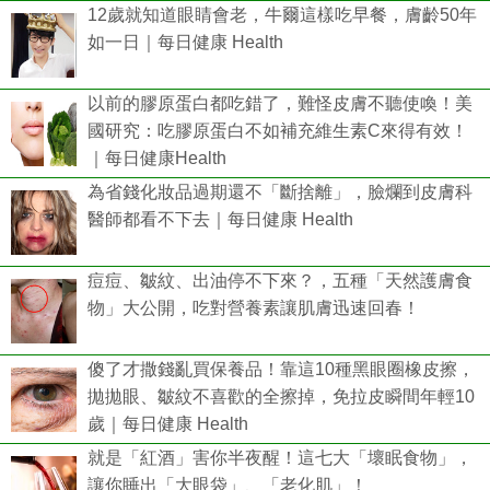
12歲就知道眼睛會老，牛爾這樣吃早餐，膚齡50年
如一日｜每日健康 Health
以前的膠原蛋白都吃錯了，難怪皮膚不聽使喚！美
國研究：吃膠原蛋白不如補充維生素C來得有效！
｜每日健康Health
為省錢化妝品過期還不「斷捨離」，臉爛到皮膚科
醫師都看不下去｜每日健康 Health
痘痘、皺紋、出油停不下來？，五種「天然護膚食
物」大公開，吃對營養素讓肌膚迅速回春！
傻了才撒錢亂買保養品！靠這10種黑眼圈橡皮擦，
拋拋眼、皺紋不喜歡的全擦掉，免拉皮瞬間年輕10
歲｜每日健康 Health
就是「紅酒」害你半夜醒！這七大「壞眠食物」，
讓你睡出「大眼袋」、「老化肌」！