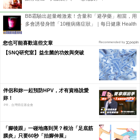
BB霜驗出超量雌激素！含量和「避孕藥」相當，用
多會誘發身體「10種病痛症狀」｜每日健康 Health
您也可能喜歡這些文章
Recommended by
【SNQ研究室】益生菌的功效與突破
伴侶和妳一起預防HPV，才有資格說愛
妳！
PR．台灣癌症基金會
「腳後跟」一碰地痛到哭？根治「足底筋
膜炎」只要60秒「抬腳伸展」