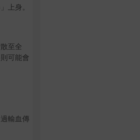
毒」上身。
擴散至全
為則可能會
透過輸血傳