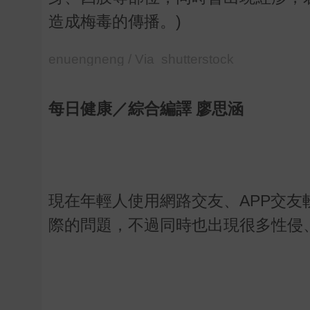
造成梅毒的傳播。)
enuengneng / Via shutterstock
每日健康／綜合編譯 廖思涵
現在年輕人使用網路交友、APP交
際的問題，不過同時也出現很多性侵