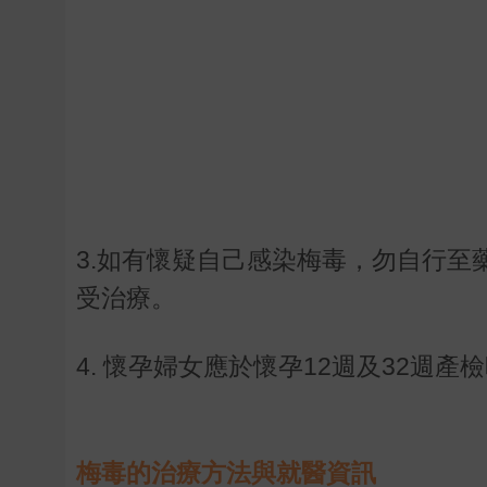
3.如有懷疑自己感染梅毒，勿自行
受治療。
4. 懷孕婦女應於懷孕12週及32週
梅毒的
治療方法與就醫資訊