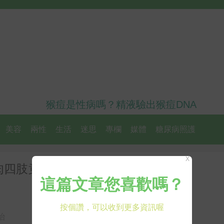
猴痘是性病嗎？精液驗出猴痘DNA
美容
兩性
生活
迷思
專欄
媒體
糖尿病照護
X
肉四肢竟出現「梅毒手」｜每日健
治