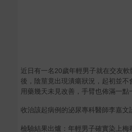
近日有一名20歲年輕男子就在交友
後，陰莖竟出現潰瘍狀況，起初並不
用藥幾天未見改善，手臂也佈滿一點
收治該起病例的泌尿專科醫師李嘉文
檢驗結果出爐：年輕男子確實染上梅