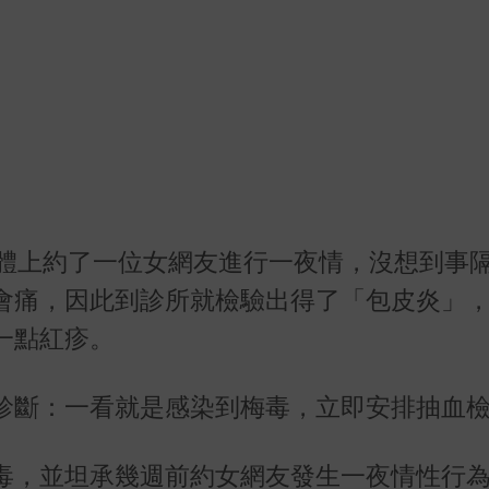
軟體上約了一位女網友進行一夜情，沒想到事
會痛，因此到診所就檢驗出得了「包皮炎」
一點紅疹。
診斷：一看就是感染到梅毒，立即安排抽血
毒，並坦承幾週前約女網友發生一夜情性行