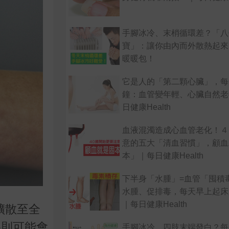
手腳冰冷、末梢循環差？「八
寶」：讓你由內而外散熱起來
暖暖包！
它是人的「第二顆心臟」，每
鐘：血管變年輕、心臟自然老
日健康Health
血液混濁造成心血管老化！４
意的五大「清血習慣」，顧血
本」｜每日健康Health
下半身「水腫」=血管「囤積
水腫、促排毒，每天早上起床
｜每日健康Health
擴散至全
為則可能會
手腳冰冷、四肢末端發白？每