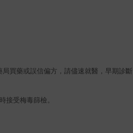
至藥局買藥或誤信偏方，請儘速就醫，早期診
產檢時接受梅毒篩檢。