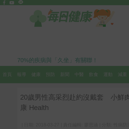
70%的疾病與「久坐」有關聯！
首頁
報導
健康
預防
新聞
中醫
飲食
運動
減重
20歲男性高采烈赴約沒戴套 小鮮
康 Health
| 日期:
2018-03-27
| 責任編輯:
廖思涵
| 分類:
性病防