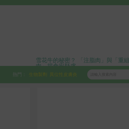
雪花牛的秘密？ 「注脂肉」與「重
肉」揭食安疑慮
熱門：
生物製劑
異位性皮膚炎