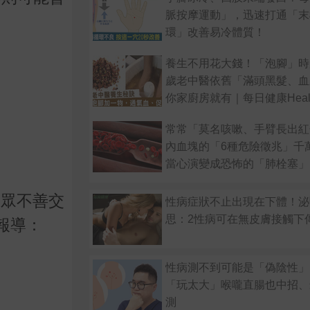
脈按摩運動」，迅速打通「末
環」改善易冷體質！
養生不用花大錢！「泡腳」時
歲老中醫依舊「滿頭黑髮、血
你家廚房就有｜每日健康Heal
常常「莫名咳嗽、手臂長出紅
內血塊的「6種危險徵兆」千
當心演變成恐怖的「肺栓塞」
民眾不善交
性病症狀不止出現在下體！泌
思：2性病可在無皮膚接觸下
報導：
性病測不到可能是「偽陰性」
「玩太大」喉嚨直腸也中招、
測