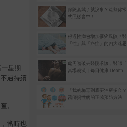
保險套戴了就沒事？這些你常
式照樣會中！
得過性病會增加罹癌風險？醫
「性」與「癌症」的四大迷思
處男嘴破去醫院求診，醫師「
隔一星期
當場崩潰｜每日健康 Health
，不過持續
「我的梅毒到底要治療多久？
醫師揭性病的正確預防方法
檢查。
為，當時也