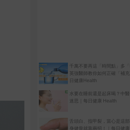
千萬不要再這「時間點」多「
英強醫師教你如何正確「補充
日健康Health
水要在睡前還是起床喝？中醫
迷思｜每日健康 Health
舌頭白、指甲裂，當心是這部
身健骨就靠兩招！｜每日健康 He