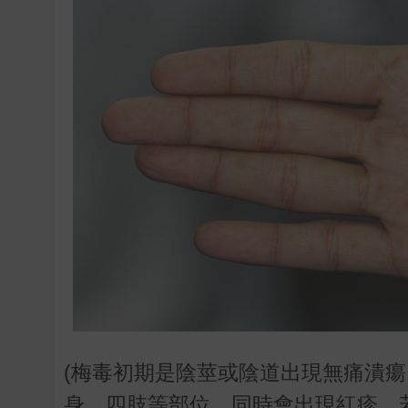
(梅毒初期是陰莖或陰道出現無痛潰
身、四肢等部位，同時會出現紅疹，