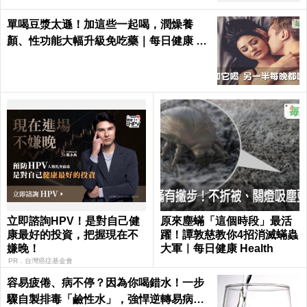
單喝豆漿太遜！加這些一起喝，潤燥養
顏、性功能大幅升級免吃藥｜每日健康 He
alth
立即諮詢HPV！是對自己健
原來塵蟎「這個時段」最活
康最好的投資，把握現在不
躍！譚敦慈教你4招消滅蟎蟲
嫌晚！
大軍｜每日健康 Health
PR．台灣癌症基金會
容易疲倦、病不停？因為你喝錯水！一步
驟自製排毒「鹼性水」，強悍逆轉易病、