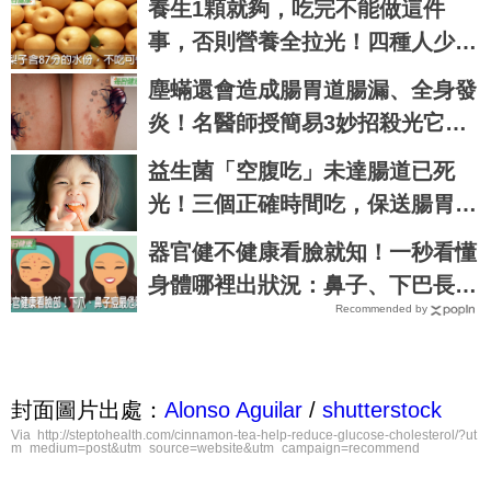
養生1顆就夠，吃完不能做這件
事，否則營養全拉光！四種人少吃
｜每日健康 Health
塵蟎還會造成腸胃道腸漏、全身發
炎！名醫師授簡易3妙招殺光它們
｜每日健康 Health
益生菌「空腹吃」未達腸道已死
光！三個正確時間吃，保送腸胃不
短命！｜每日健康Health
器官健不健康看臉就知！一秒看懂
身體哪裡出狀況：鼻子、下巴長痘
Recommended by
最致命｜每日健康 Health
封面圖片出處：
Alonso Aguilar
/
shutterstock
Via http://steptohealth.com/cinnamon-tea-help-reduce-glucose-cholesterol/?ut
m_medium=post&utm_source=website&utm_campaign=recommend