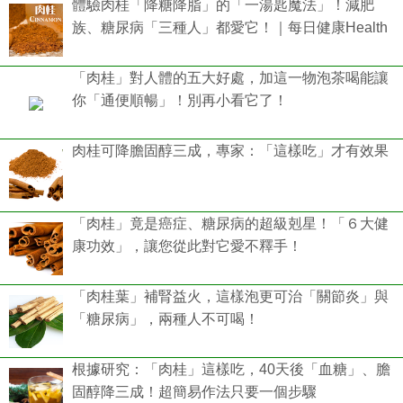
體驗肉桂「降糖降脂」的「一湯匙魔法」！減肥
族、糖尿病「三種人」都愛它！｜每日健康Health
「肉桂」對人體的五大好處，加這一物泡茶喝能讓
你「通便順暢」！別再小看它了！
肉桂可降膽固醇三成，專家：「這樣吃」才有效果
「肉桂」竟是癌症、糖尿病的超級剋星！「６大健
康功效」，讓您從此對它愛不釋手！
「肉桂葉」補腎益火，這樣泡更可治「關節炎」與
「糖尿病」，兩種人不可喝！
根據研究：「肉桂」這樣吃，40天後「血糖」、膽
固醇降三成！超簡易作法只要一個步驟