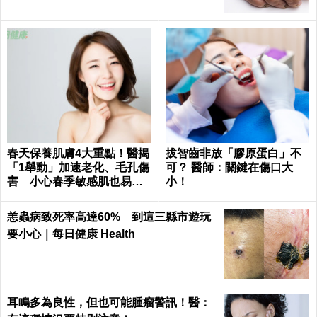
春天保養肌膚4大重點！醫揭
拔智齒非放「膠原蛋白」不
「1舉動」加速老化、毛孔傷
可？ 醫師：關鍵在傷口大
害 小心春季敏感肌也易失
小！
衡
恙蟲病致死率高達60% 到這三縣市遊玩
要小心｜每日健康 Health
耳鳴多為良性，但也可能腫瘤警訊！醫：