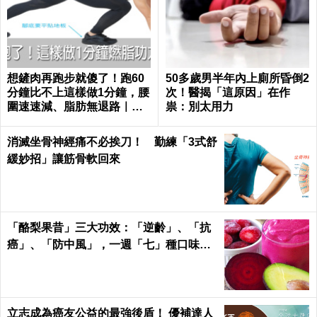
想鏟肉再跑步就傻了！跑60
50多歲男半年內上廁所昏倒2
分鐘比不上這樣做1分鐘，腰
次！醫揭「這原因」在作
圍速速減、脂肪無退路｜每
祟：別太用力
日健康 Health
消滅坐骨神經痛不必挨刀！ 勤練「3式舒
緩妙招」讓筋骨軟回來
「酪梨果昔」三大功效：「逆齡」、「抗
癌」、「防中風」，一週「七」種口味，
天天喝才有用！
立志成為癌友公益的最強後盾！ 優補達人