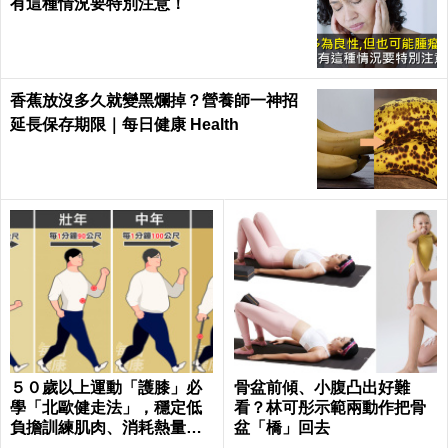
有這種情況要特別注意！
香蕉放沒多久就變黑爛掉？營養師一神招
延長保存期限｜每日健康 Health
５０歲以上運動「護膝」必
骨盆前傾、小腹凸出好難
學「北歐健走法」，穩定低
看？林可彤示範兩動作把骨
負擔訓練肌肉、消耗熱量｜
盆「橋」回去
每日健康Health