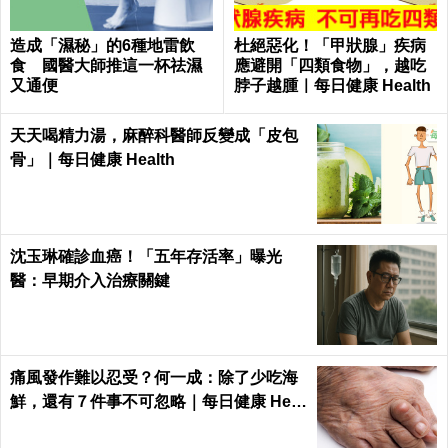
造成「濕秘」的6種地雷飲
杜絕惡化！「甲狀腺」疾病
食 國醫大師推這一杯祛濕
應避開「四類食物」，越吃
又通便
脖子越腫｜每日健康 Health
天天喝精力湯，麻醉科醫師反變成「皮包
骨」｜每日健康 Health
沈玉琳確診血癌！「五年存活率」曝光
醫：早期介入治療關鍵
痛風發作難以忍受？何一成：除了少吃海
鮮，還有７件事不可忽略｜每日健康 Heal
th