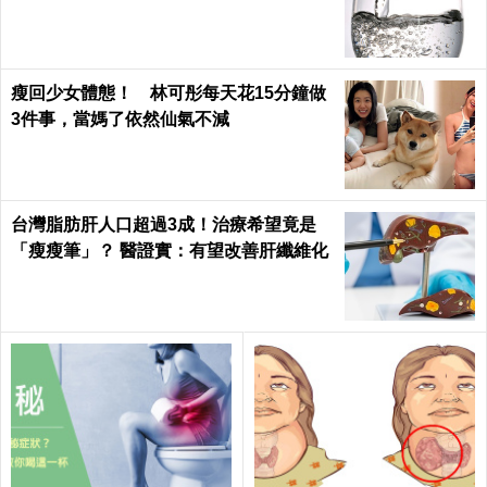
肥胖、酸性體質！
瘦回少女體態！ 林可彤每天花15分鐘做
3件事，當媽了依然仙氣不減
台灣脂肪肝人口超過3成！治療希望竟是
「瘦瘦筆」？ 醫證實：有望改善肝纖維化