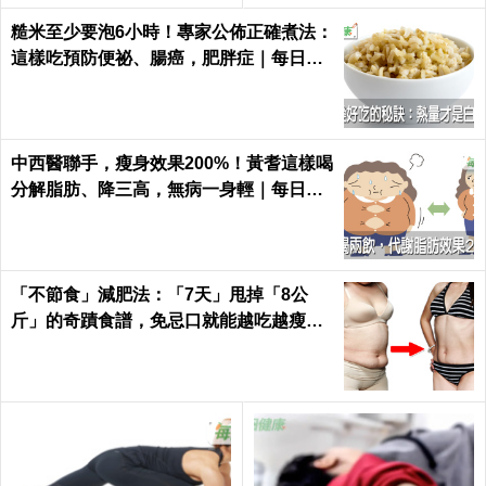
糙米至少要泡6小時！專家公佈正確煮法：
這樣吃預防便祕、腸癌，肥胖症｜每日健
康 Health
中西醫聯手，瘦身效果200%！黃耆這樣喝
分解脂肪、降三高，無病一身輕｜每日健
康 Health
「不節食」減肥法：「7天」甩掉「8公
斤」的奇蹟食譜，免忌口就能越吃越瘦｜
每日健康 Health