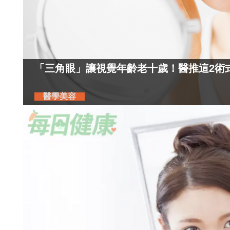
「三角眼」讓視覺年齡老十歲！醫推這2術
醫學美容