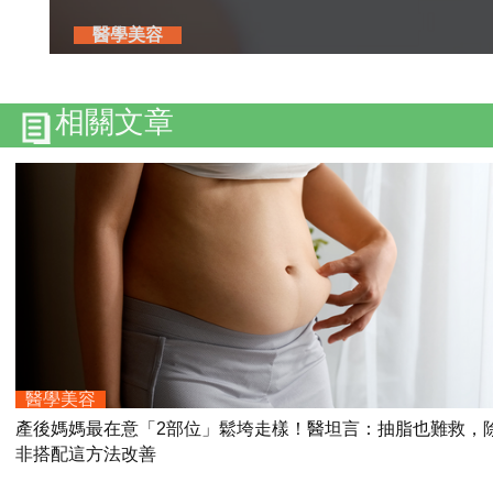
醫學美容
相關文章
醫學美容
產後媽媽最在意「2部位」鬆垮走樣！醫坦言：抽脂也難救，
非搭配這方法改善