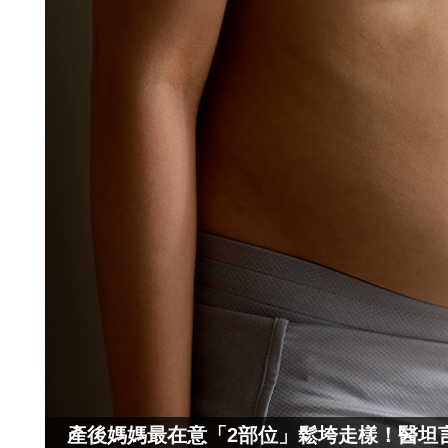
產後媽媽最在意「2部位」鬆垮走樣！醫坦