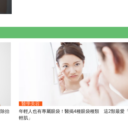
醫學美容
消除抬
年輕人也有專屬眼袋！醫揭4種眼袋種類 這2類最愛
輕肌」