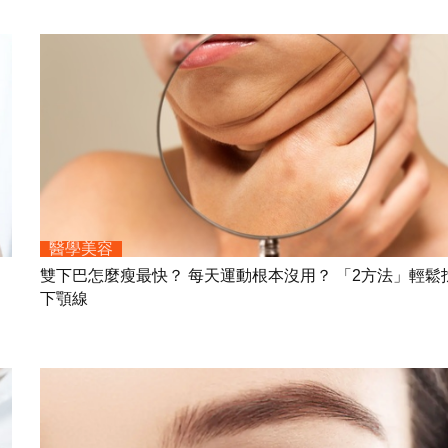
醫學美容
雙下巴怎麼瘦最快？ 每天運動根本沒用？ 「2方法」輕鬆
下顎線