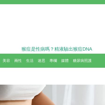
猴痘是性病嗎？精液驗出猴痘DNA
美容
兩性
生活
迷思
專欄
媒體
糖尿病照護