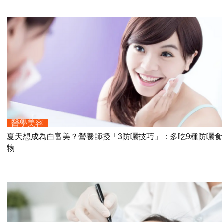
醫學美容
夏天想成為白富美？營養師授「3防曬技巧」：多吃9種防曬食
物