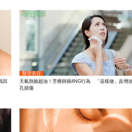
醫學美容
找回
天氣熱臉超油！芳療師揭4NG行為 「這樣做」反增
孔損傷