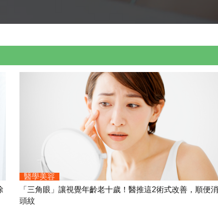
醫學美容
除
「三角眼」讓視覺年齡老十歲！醫推這2術式改善，順便
頭紋