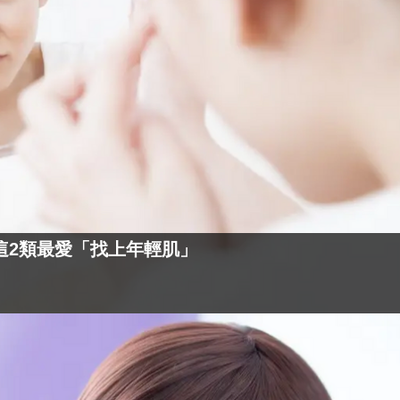
這2類最愛「找上年輕肌」