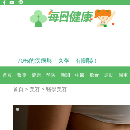
70%的疾病與「久坐」有關聯！
首頁
報導
健康
預防
新聞
中醫
飲食
運動
減重
首頁 > 美容 > 醫學美容