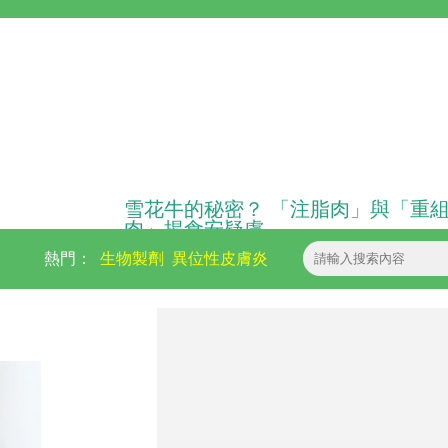
雪花牛的秘密？ 「注脂肉」與「重
肉」揭食安疑慮
熱門：
生物製劑
異位性皮膚炎