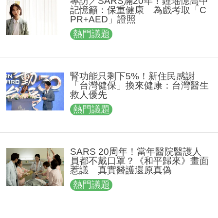
專訪／SARS滿20年！鍾瑶憶高中
記憶籲：保重健康 為戲考取「C
PR+AED」證照
熱門議題
腎功能只剩下5%！新住民感謝
「台灣健保」換來健康：台灣醫生
救人優先
熱門議題
SARS 20周年！當年醫院醫護人
員都不戴口罩？《和平歸來》畫面
惹議 真實醫護還原真偽
熱門議題