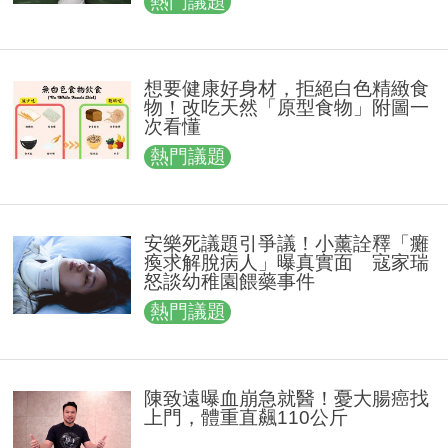
熱門議題
想要健康好身材，拒絕白色精緻食
物！改吃天然「原型食物」附圖一
次看懂
熱門議題
安樂死議題引爭議！小薰詮釋「癱
瘓求解脫病人」曝真實面 寇家瑞
怒談幼稚園餵藥事件
熱門議題
陳致遠曝血崩急就醫！憂大腸癌找
上門，體重直飆110公斤