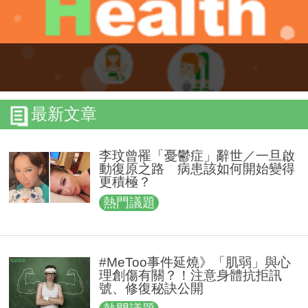
最新文章
李玟曾罹「憂鬱症」辭世／一旦啟
動復原之路 病患該如何開始變得
更積極？
熱門議題
#MeToo事件延燒》「肌弱」與心
理創傷有關？！注意身體抗拒訊
號、修復秘訣公開