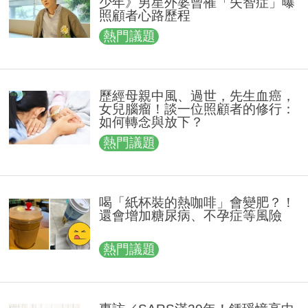
少年》男星外婆曾罹「失智症」曝
照顧者心路歷程
熱門議題
歷經母親中風、過世，先生血癌，
女兒腦瘤！談一位照顧者的修行：
如何轉念與放下？
熱門議題
喝「紙杯裝的熱咖啡」會變肥？！
還會增加糖尿病、不孕症等風險
熱門議題