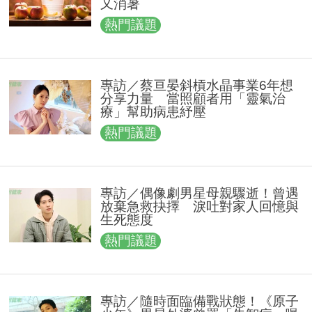
又消暑
熱門議題
專訪／蔡亘晏斜槓水晶事業6年想
分享力量 當照顧者用「靈氣治
療」幫助病患紓壓
熱門議題
專訪／偶像劇男星母親驟逝！曾遇
放棄急救抉擇 淚吐對家人回憶與
生死態度
熱門議題
專訪／隨時面臨備戰狀態！《原子