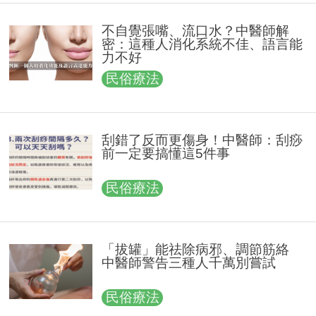
不自覺張嘴、流口水？中醫師解
密：這種人消化系統不佳、語言能
力不好
民俗療法
刮錯了反而更傷身！中醫師：刮痧
前一定要搞懂這5件事
民俗療法
「拔罐」能祛除病邪、調節筋絡
中醫師警告三種人千萬別嘗試
民俗療法