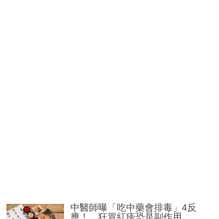
中醫師曝「吃中藥會排毒」4反
應！ 狂冒紅疹恐是副作用