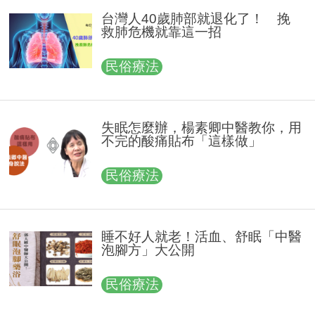
台灣人40歲肺部就退化了！ 挽
救肺危機就靠這一招
民俗療法
失眠怎麼辦，楊素卿中醫教你，用
不完的酸痛貼布「這樣做」
民俗療法
睡不好人就老！活血、舒眠「中醫
泡腳方」大公開
民俗療法