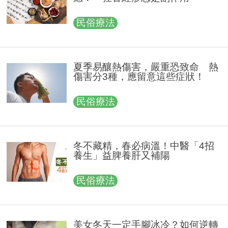
民俗療法
夏季易釀熱傷害，嚴重恐致命 熱
傷害分3種，應留意這些症狀！
民俗療法
冬不藏精，春必病溫！中醫「4招
養生」益脾養肝又補陽
民俗療法
美女冬天一定手腳冰冷？如何逆轉