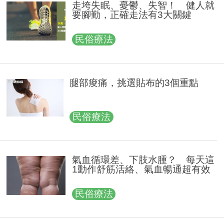
走垮失眠、憂鬱、失智！ 健人就
要腳勤，正確走法有3大關鍵
民俗療法
腿部痠痛，挑選貼布的3個重點
民俗療法
氣血循環差、下肢水腫？ 每天這
1動作舒筋活絡、氣血暢通超有效
民俗療法