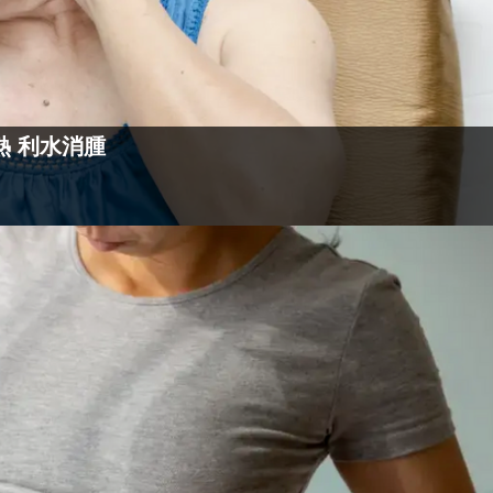
熱 利水消腫