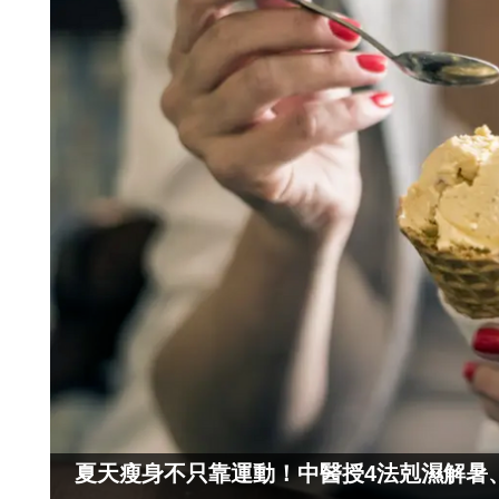
夏天瘦身不只靠運動！中醫授4法剋濕解暑