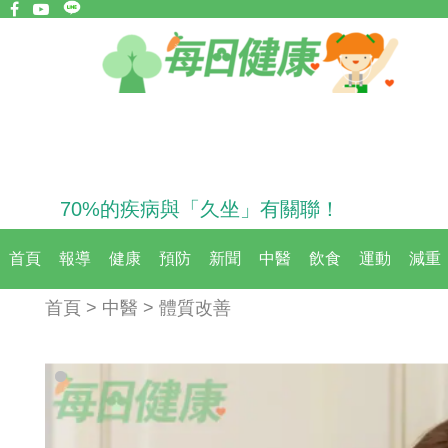
70%的疾病與「久坐」有關聯！
首頁
報導
健康
預防
新聞
中醫
飲食
運動
減重
首頁 > 中醫 > 體質改善