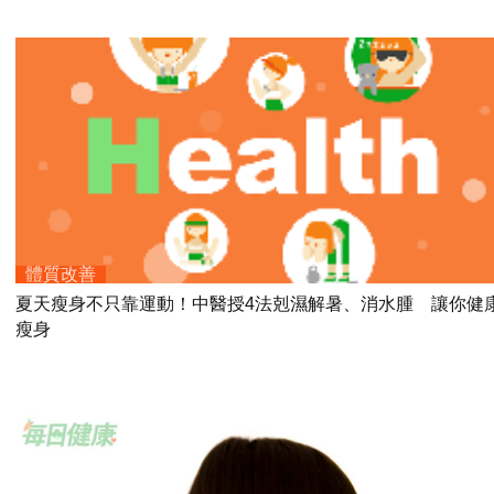
體質改善
夏天瘦身不只靠運動！中醫授4法剋濕解暑、消水腫 讓你健
瘦身