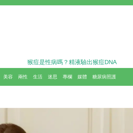
猴痘是性病嗎？精液驗出猴痘DNA
美容
兩性
生活
迷思
專欄
媒體
糖尿病照護