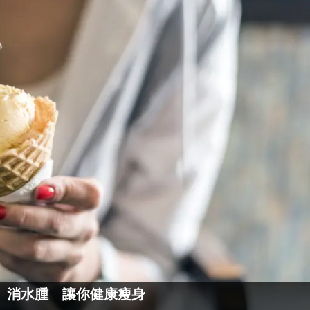
、消水腫 讓你健康瘦身