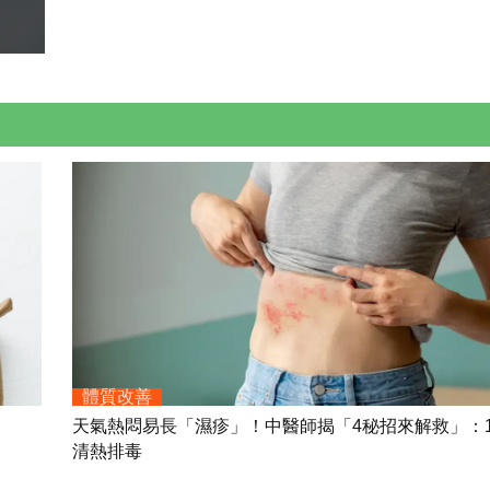
體質改善
天氣熱悶易長「濕疹」！中醫師揭「4秘招來解救」：
清熱排毒