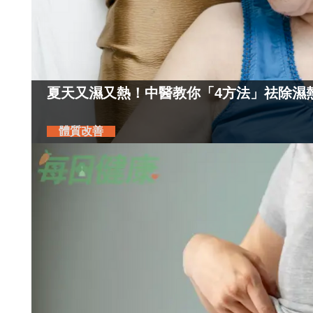
夏天又濕又熱！中醫教你「4方法」祛除濕
體質改善