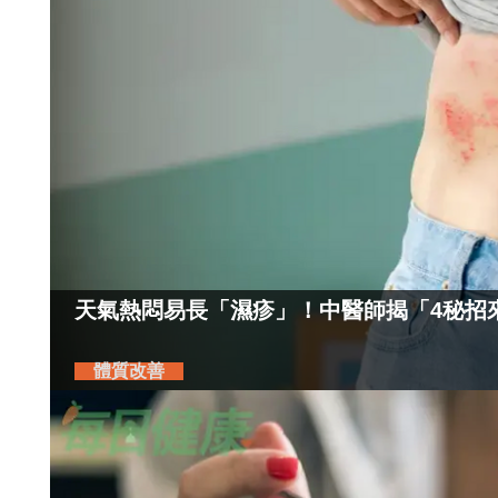
天氣熱悶易長「濕疹」！中醫師揭「4秘招
體質改善