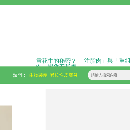
雪花牛的秘密？ 「注脂肉」與「重
肉」揭食安疑慮
熱門：
生物製劑
異位性皮膚炎