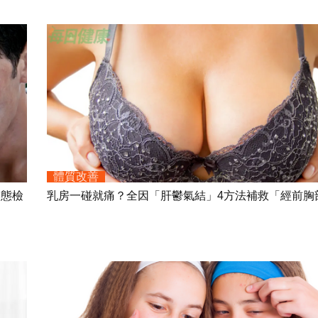
體質改善
形態檢
乳房一碰就痛？全因「肝鬱氣結」4方法補救「經前胸