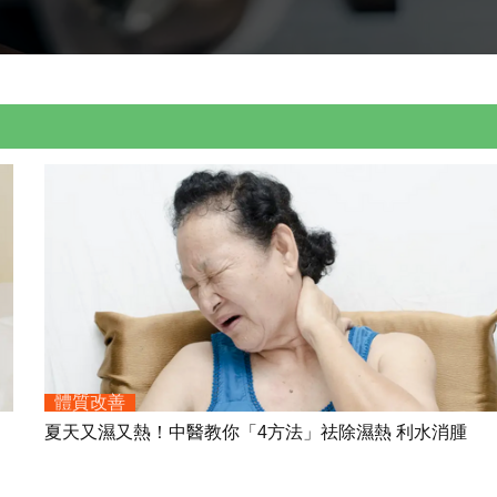
體質改善
夏天又濕又熱！中醫教你「4方法」祛除濕熱 利水消腫