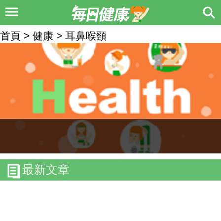
首頁 > 健康 > 耳鼻喉頸
最新文章