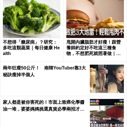
不想得「糖尿病」？研究：
甩開內臟脂肪才好瘦！跟營
多吃這類蔬菜｜每日健康 He
養師約定好不吃這三種食
alth
物，不想肥死就照著做｜每
日健康 Health
兩年狂瘦50公斤！ 南韓YouTuber靠3大
秘訣瘦掉半個人
家人都是被你害死的！市面上致癌化學醬
油一堆，婆婆媽媽挑選真貨必學兩招才吃
得安心｜每日健康 Health