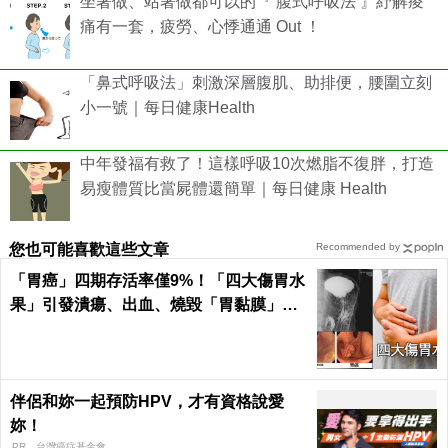
坐著做、站著做都可以的『 腹式呼吸法 』紓解痠
痛有一套，疲勞、心悸通通 Out ！
「鼻式呼吸法」刺激深層腹肌、助排便，腰圍立刻
小一號｜每日健康Health
中年發福有救了！這樣呼吸10次燃脂不復胖，打造
易瘦體質比當屍體還簡單｜每日健康 Health
您也可能喜歡這些文章
Recommended by
「胃癌」四期存活率僅9%！「四大傷胃水
果」引發潰瘍、出血、燒毀「胃黏膜」不
可逆｜每日健康 Health
伴侶和妳一起預防HPV，才有資格說愛
妳！
PR．台灣癌症基金會