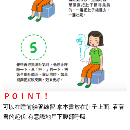
ＰＯＩＮＴ！
可以在睡前躺著練習,拿本書放在肚子上面, 看著
書的起伏,有意識地用下腹部呼吸