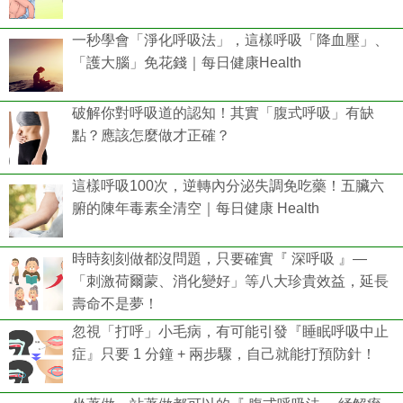
一秒學會「淨化呼吸法」，這樣呼吸「降血壓」、
「護大腦」免花錢｜每日健康Health
破解你對呼吸道的認知！其實「腹式呼吸」有缺
點？應該怎麼做才正確？
這樣呼吸100次，逆轉內分泌失調免吃藥！五臟六
腑的陳年毒素全清空｜每日健康 Health
時時刻刻做都沒問題，只要確實『 深呼吸 』—
「刺激荷爾蒙、消化變好」等八大珍貴效益，延長
壽命不是夢！
忽視「打呼」小毛病，有可能引發『睡眠呼吸中止
症』只要 1 分鐘 + 兩步驟，自己就能打預防針！