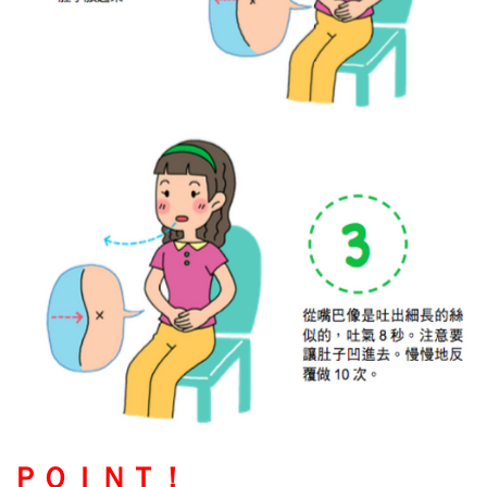
ＰＯＩＮＴ！