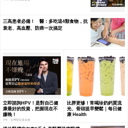
三高患者必備！ 醫：多吃這4類食物，抗
衰老、高血壓、防癌一次搞定
立即諮詢HPV！是對自己健
比胖更慘！常喝珍奶鈣質流
康最好的投資，把握現在不
光、骨頭提早變鬆｜每日健
嫌晚！
康 Health
PR．台灣癌症基金會