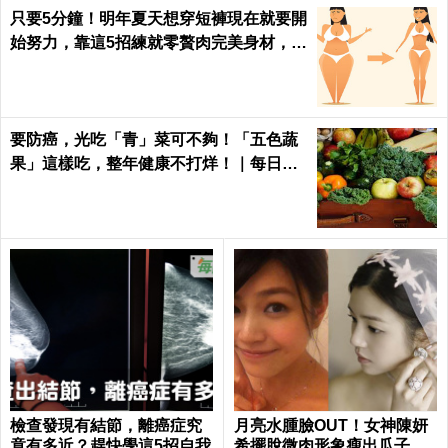
只要5分鐘！明年夏天想穿短褲現在就要開
始努力，靠這5招練就零贅肉完美身材，怎
麼看都是女神｜每日健康 Health
要防癌，光吃「青」菜可不夠！「五色蔬
果」這樣吃，整年健康不打烊！｜每日健
康Health
檢查發現有結節，離癌症究
月亮水腫臉OUT！女神陳妍
竟有多近？趕快學這5招自我
希擺脫微肉形象瘦出瓜子