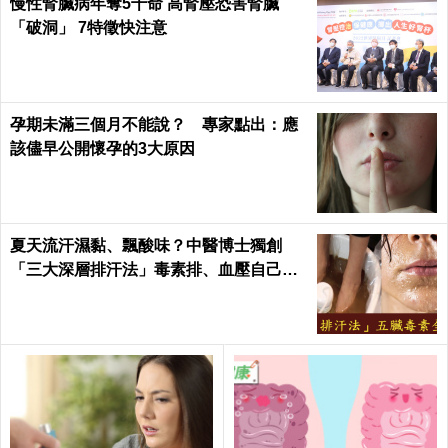
慢性腎臟病年奪5千命 高腎壓恐害腎臟
「破洞」 7特徵快注意
孕期未滿三個月不能說？ 專家點出：應
該儘早公開懷孕的3大原因
夏天流汗濕黏、飄酸味？中醫博士獨創
「三大深層排汗法」毒素排、血壓自己降
回去｜每日健康Health