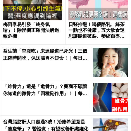
梅雨季易引發「終身氣
日醫推翻！喝優酪乳、綠茶
喘」！除溼機正確開法解過
一點也不健康，五大飲食迷
敏危機
思讓腸道破裂、萎縮自盡｜
每日健康 Health
益生菌「空腹吃」未達腸道已死光！三個
正確時間吃，保送腸胃不短命！｜每日健
康Health
「維骨力」還是「危骨力」？藥商不願讓
你知道的微骨力「四種副作用」！｜每日
健康Health
台灣脂肪肝人口超過3成！治療希望竟是
「瘦瘦筆」？ 醫證實：有望改善肝纖維化