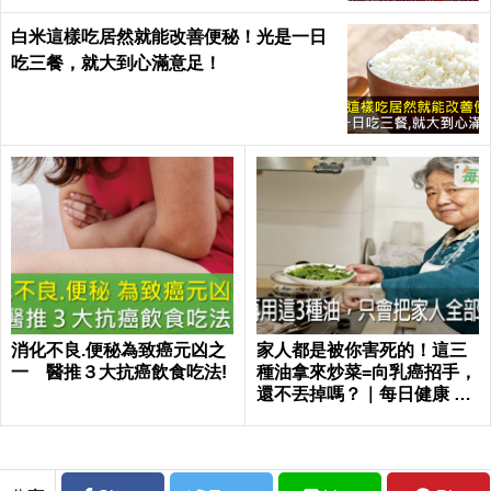
白米這樣吃居然就能改善便秘！光是一日
吃三餐，就大到心滿意足！
消化不良.便秘為致癌元凶之
家人都是被你害死的！這三
一 醫推３大抗癌飲食吃法!
種油拿來炒菜=向乳癌招手，
還不丟掉嗎？｜每日健康 He
alth