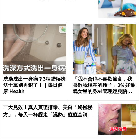
洗澡洗出一身病？3種錯誤洗
「我不會也不喜歡節食，我
法千萬別再犯了！｜每日健
喜歡我現在的樣子」3位好萊
康 Health
塢女星的身材管理經典語
錄...原來她們是這樣瘦身
的！
三天見效！真人實證排毒、美白「終極秘
方」，每天一杯趕走「濕熱」痘痘全消失
｜每日健康Health