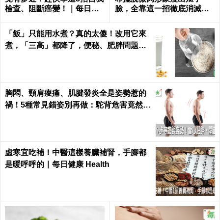
檢查、阻斷癌變！｜每日健
臉，全靠這一招徹底消滅嬰
康 Health
兒肥｜每日健康 Health
「飯」只能用水煮？真的太傻！改用它來
煮，「三高」都降了，便秘、肥胖問題也
沒了｜每日健康 Health
胸悶、頸肩痠痛、肌腱發炎全是姿勢惹的
禍！5種常見錯姿別再做：駝背危害竟然這
麼大...｜每日健康 Health
虛寒宜吃補！中醫這樣養臟補腎，手腳都
是暖呼呼的｜每日健康 Health