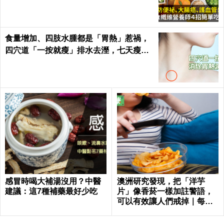
食量增加、四肢水腫都是「胃熱」惹禍，
四穴道「一按就瘦」排水去溼，七天瘦三
斤不復胖｜每日健康 Health
感冒時喝大補湯沒用？中醫
澳洲研究發現，把「洋芋
建議：這7種補藥最好少吃
片」像香菸一樣加註警語，
可以有效讓人們戒掉｜每日
健康 Health