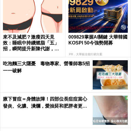
來不及減肥？激瘦四天見
009829掌握AI關鍵 大華韓國
效：睡眠中持續燃脂「五」
KOSPI 50今強勢開募
招，瞬間提升新陳代謝，輕
鬆在家「不運動鏟肚肉」！
PR．大華銀全能行銷方案
吃泡麵三大隱憂 毒物專家、營養師靠5招
一一破解
腋下冒痘＝身體故障！四部位長痘痘當心
發炎、化膿、潰爛，愛抽菸和肥胖者更要
小心｜每日健康 Health