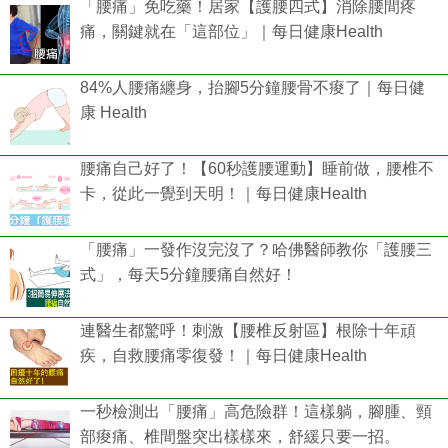
「腰痛」免吃藥！居家【護腰四式】消除腰間疼
痛，關鍵就在「這部位」｜每日健康Health
84%人腰痛纏身，抬腳5分鐘腰骨不痠了｜每日健
康 Health
腰痛自己好了！【60秒護腰運動】睡前做，腰椎不
卡，從此一覺到天明！｜每日健康Health
「腰痛」一發作沒完沒了？哈佛醫師教你「護腰三
式」，每天5分鐘腰痛自然好！
連醫生都驚呼！刺激【腰椎反射區】根除十年頑
疾，自救腰痛零復發！｜每日健康Health
一秒檢測出「腰痛」高危險群！這樣躺，腳腫、頸
部痠痛、椎間盤突出樣樣來，舒緩只要一招。