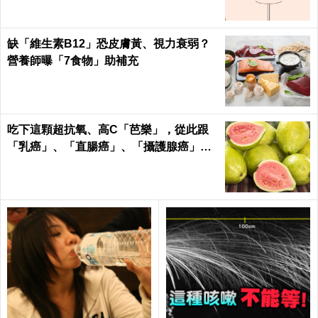
缺「維生素B12」恐皮膚黃、視力衰弱？
營養師曝「7食物」助補充
吃下這顆超抗氧、高C「芭樂」，從此跟
「乳癌」、「直腸癌」、「攝護腺癌」、
「甲腫」一刀兩斷！