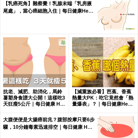
【乳癌死角】難察覺！乳腺末端「乳房腋
尾處」，當心癌細胞入住｜每日健康Healt
h
抗老、減肥、助消化，馬鈴
【減重族必看】芭蕉、香蕉
薯塑身食譜大公開！這樣吃3
熱量大PK：吃它竟然會「熱
天狂瘦5公斤｜每日健康 Hea
量爆表」？｜每日健康Healt
lth
h
大腹便便是大腸癌前兆？腹部按摩只要6步
驟，10分鐘毒素迅速排空｜每日健康 Heal
th