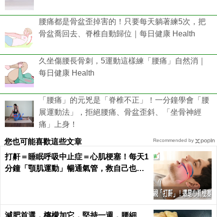
腰痛都是骨盆歪掉害的！只要每天躺著練5次，把
骨盆喬回去、脊椎自動歸位｜每日健康 Health
久坐傷腰長骨刺，5運動這樣練「腰痛」自然消｜
每日健康 Health
「腰痛」的元兇是「脊椎不正」！一分鐘學會「腰
展運動法」，拒絕腰痛、骨盆歪斜、「坐骨神經
痛」上身！
您也可能喜歡這些文章
Recommended by
打鼾＝睡眠呼吸中止症＝心肌梗塞！每天1
分鐘「顎肌運動」暢通氣管，救自己也救
枕邊人｜每日健康 Health
減肥首選，檸檬加它，堅持一週，腰細