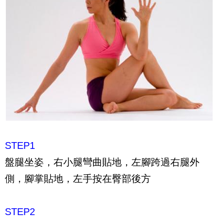
STEP1
盤腿坐姿，右小腿彎曲貼地，左腳跨過右腿外
側，腳掌貼地，左手按在臀部後方
STEP2