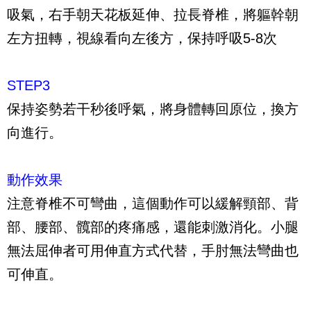
吸氣，右手朝天花板延伸、拉長脊椎，將軀幹朝
左方扭轉，視線看向左後方，保持呼吸5-8次
STEP3
保持姿勢若干秒後呼氣，將身體轉回原位，換方
向進行。
動作效果
注意脊椎不可彎曲，這個動作可以緩解頸部、背
部、腰部、髖部的疼痛感，還能刺激消化。小腿
無法屈伸者可用伸直方式代替，手肘無法彎曲也
可伸直。