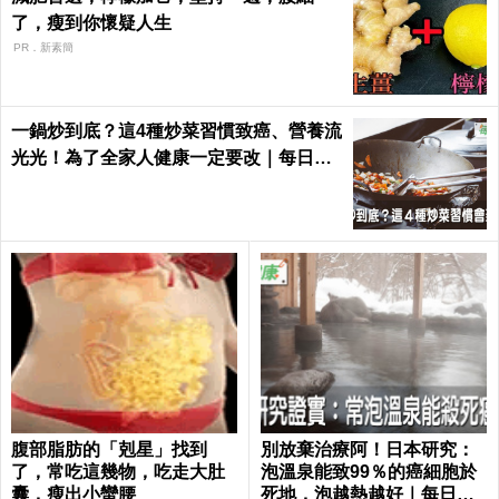
了，瘦到你懷疑人生
PR．新素簡
一鍋炒到底？這4種炒菜習慣致癌、營養流
光光！為了全家人健康一定要改｜每日健
康 Health
腹部脂肪的「剋星」找到
別放棄治療阿！日本研究：
了，常吃這幾物，吃走大肚
泡溫泉能致99％的癌細胞於
囊，瘦出小蠻腰
死地，泡越熱越好｜每日健