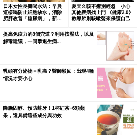
日本女性長壽喝水法：早晨
夏天久咳不癒別輕忽 小心
這樣喝防止細胞缺水，消除
其他疾病找上門 《健康2.0》
肥胖改善「糖尿病」，新陳
教導辨別咳嗽聲來保護自己
代謝加速25%！
提高免疫力的8個穴道？利用按壓法，以及
解毒建議，一同擊退生病...
乳頭有分泌物＝乳癌？醫師駁回：出現4種
情況才要小心
降膽固醇、預防蛀牙！1杯紅茶=6顆蘋
果，還具備這些成分與功效