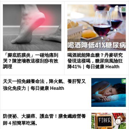
「腳底筋膜炎」一碰地痛到
喝酒就能降血糖？丹麥研究
哭？陳塗墻教這樣刮痧有效
發現這樣喝，糖尿病風險狂
調理
降41%｜每日健康 Health
天天一招免錢養命法，降火氣、養肝腎又
強化免疫力｜每日健康 Health
防便祕、大腸癌、護血管！膳食纖維營養
師４招簡單吃滿。