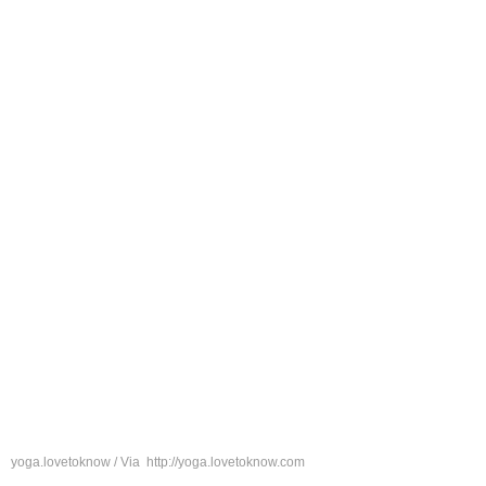
yoga.lovetoknow / Via http://yoga.lovetoknow.com