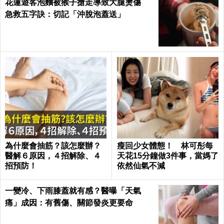
花蓮遊客泡麵被猴子搶走導致大腿燙傷
急救五字訣：切記「沖脫泡蓋送」
為什麼會抽筋？該怎麼辦？
瘦回少女體態！ 林可彤每
醫解６原因，４招解除、４
天花15分鐘做3件事，當媽了
招預防！
依然仙氣不減
一變冷、下雨膝蓋就有感？醫曝「天氣
痛」成因：有舊傷、關節發炎更要命