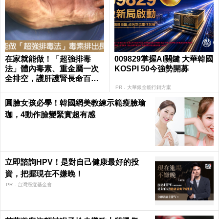
在家就能做！「超強排毒
009829掌握AI關鍵 大華韓國
法」體內毒素、重金屬一次
KOSPI 50今強勢開募
全排空，護肝護腎長命百歲
｜每日健康 Health
PR．大華銀全能行銷方案
圓臉女孩必學！韓國網美教練示範瘦臉瑜
珈，4動作臉變緊實超有感
立即諮詢HPV！是對自己健康最好的投
資，把握現在不嫌晚！
PR．台灣癌症基金會