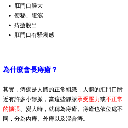
肛門口腫大
便秘、腹瀉
痔瘡脫出
肛門口有騷癢感
為什麼會長痔瘡？
其實，痔瘡是人體的正常組織，人體的肛門口附
近有許多小靜脈，當這些靜脈
承受壓力
或
不正常
的擴張
、變大時，就稱為痔瘡。痔瘡也依位處不
同，分為內痔、外痔以及混合痔。