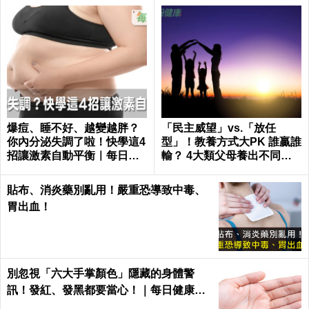
爆痘、睡不好、越變越胖？
「民主威望」vs.「放任
你內分泌失調了啦！快學這4
型」！教養方式大PK 誰贏誰
招讓激素自動平衡｜每日健
輸？ 4大類父母養出不同性
康 Health
格的孩子
貼布、消炎藥別亂用！嚴重恐導致中毒、
胃出血！
別忽視「六大手掌顏色」隱藏的身體警
訊！發紅、發黑都要當心！｜每日健康He
alth