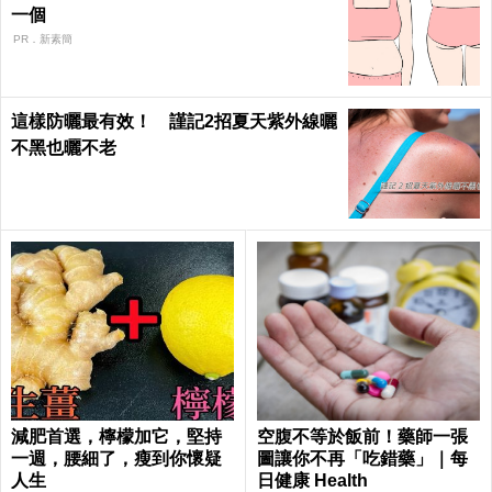
一個
PR．新素簡
這樣防曬最有效！ 謹記2招夏天紫外線曬
不黑也曬不老
減肥首選，檸檬加它，堅持
空腹不等於飯前！藥師一張
一週，腰細了，瘦到你懷疑
圖讓你不再「吃錯藥」｜每
人生
日健康 Health