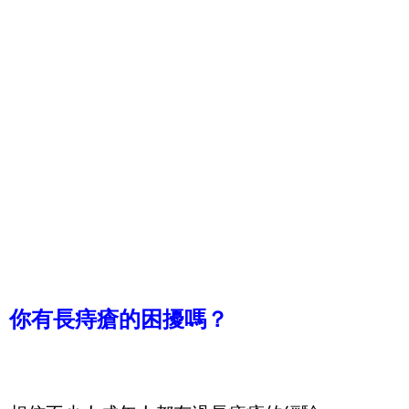
你有長痔瘡的困擾嗎？