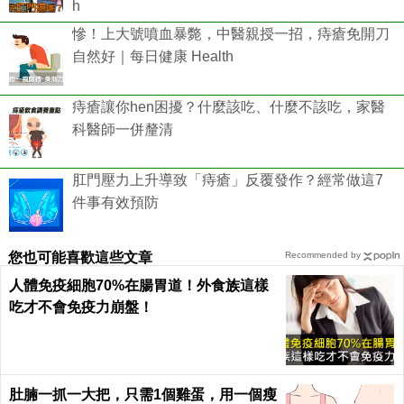
h
慘！上大號噴血暴斃，中醫親授一招，痔瘡免開刀
自然好｜每日健康 Health
痔瘡讓你hen困擾？什麼該吃、什麼不該吃，家醫
科醫師一併釐清
肛門壓力上升導致「痔瘡」反覆發作？經常做這7
件事有效預防
您也可能喜歡這些文章
Recommended by
人體免疫細胞70%在腸胃道！外食族這樣
吃才不會免疫力崩盤！
肚腩一抓一大把，只需1個雞蛋，用一個瘦