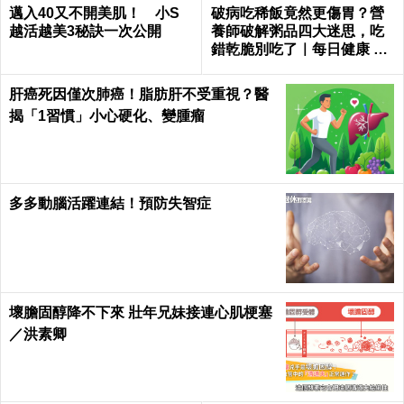
邁入40又不開美肌！ 小S
破病吃稀飯竟然更傷胃？營
越活越美3秘訣一次公開
養師破解粥品四大迷思，吃
錯乾脆別吃了｜每日健康 He
alth
肝癌死因僅次肺癌！脂肪肝不受重視？醫
揭「1習慣」小心硬化、變腫瘤
多多動腦活躍連結！預防失智症
壞膽固醇降不下來 壯年兄妹接連心肌梗塞
／洪素卿