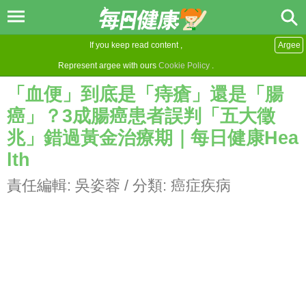
If you keep read content ,
Argee
Represent argee with ours
Cookie Policy
.
「血便」到底是「痔瘡」還是「腸
癌」？3成腸癌患者誤判「五大徵
兆」錯過黃金治療期｜每日健康Hea
lth
責任編輯:
吳姿蓉
/ 分類:
癌症疾病