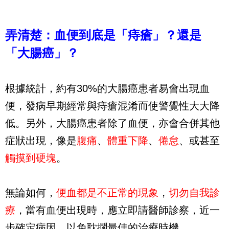
弄清楚：血便到底是「痔瘡」？還是
「大腸癌」？
根據統計，約有30%的大腸癌患者易會出現血
便，發病早期經常與痔瘡混淆而使警覺性大大降
低。另外，大腸癌患者除了血便，亦會合併其他
症狀出現，像是
腹痛
、
體重下降
、
倦怠
、或甚至
觸摸到硬塊
。
無論如何，
便血都是不正常的現象
，
切勿自我診
療
，當有血便出現時，應立即請醫師診察，近一
步確定病因，以免耽擱最佳的治療時機。