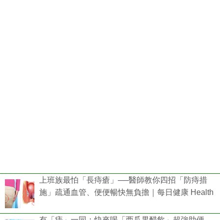
上班族最怕「長痔瘡」──醫師教你四招「防痔措
施」疏通血管、便便暢快無負擔｜每日健康 Health
有「痔」一同：快來喝「西瓜果醋飲」超強助便、