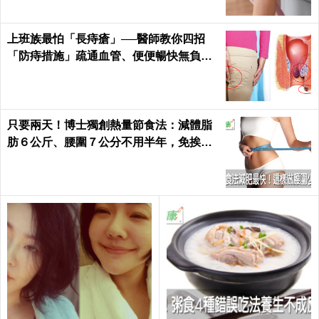
上班族最怕「長痔瘡」──醫師教你四招
「防痔措施」疏通血管、便便暢快無負擔
｜每日健康 Health
只要兩天！博士獨創熱量節食法：減體脂
肪６公斤、腰圍７公分不用半年，免挨餓
也好好瘦｜每日健康 Health