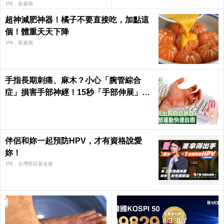
PR．新素簡
超神減肥神器！橘子不要直接吃，加點這
個！體重天天下降
PR．新素簡
手指長期刺痛、麻木？小心「腕管綜合
症」損害手部神經！15秒「手部伸展」這
樣練，別讓身體空「腕」惜！
伴侶和妳一起預防HPV，才有資格說愛
妳！
PR．台灣癌症基金會