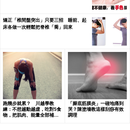
矯正「椎間盤突出」只要三招 睡前、起
床各做一次輕鬆把脊椎「喬」回來
跑幾步就累？ 川越學教
「腳底筋膜炎」一碰地痛到
練：不想越動越虛，吃對5食
哭？陳塗墻教這樣刮痧有效
物，把肌肉、能量全部補回
調理
來