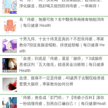
淨化腸道，既好喝又能預防得痔瘡，一舉兩得！
長「痔瘡」無藥可救？名中醫推舉兩種食物能消痔
｜每日健康 Health
十男九痔、十女十痔竟是真的？不想長痔瘡，專家
教你7招促進腸道蠕動、排便超順暢｜每日健康 He
alth
「血便」到底是「痔瘡」還是「腸癌」？3成腸癌
患者誤判「五大徵兆」錯過黃金治療期｜每日健康
Health
血便、腹痛不一定是痔瘡，40歲男子去醫院檢查後
驚覺大腸癌，專家教你如何分辨
「痔瘡」會造成「肛門癌」？【痔瘡小百科】讓你
一秒搞懂痔瘡，別再自己嚇自己！｜每日健康Healt