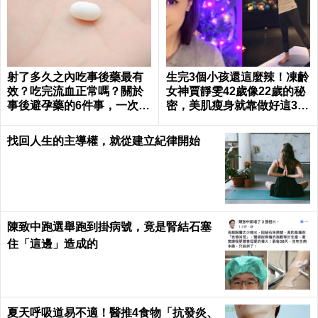
射了多久之內吃事後藥最有
生完3個小孩還這麼辣！凍齡
效？吃完流血正常嗎？關於
女神賈靜雯42歲像22歲的秘
事後避孕藥的6件事，一次報
密，美肌瘦身就靠做好這3件
你知｜每日健康 Health
事｜每日健康 Health
找回人生的主導權，就從建立紀律開始
陳致中跑選舉跑到掛病號，竟是腎結石塞
住「這邊」造成的
夏天呼吸道易不適！醫推4食物「抗發炎、