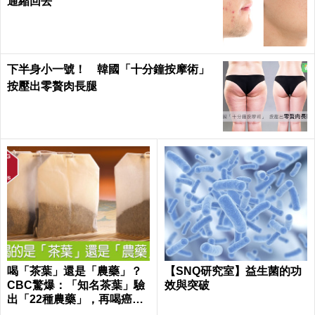
通縮回去
下半身小一號！ 韓國「十分鐘按摩術」
按壓出零贅肉長腿
喝「茶葉」還是「農藥」？
【SNQ研究室】益生菌的功
CBC驚爆：「知名茶葉」驗
效與突破
出「22種農藥」，再喝癌
症、賀爾蒙失調找上門｜每