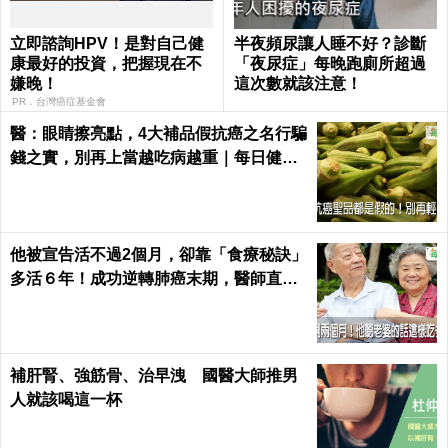
立即諮詢HPV！是對自己健
半夜頻尿讓人睡不好？診斷
康最好的投資，把握現在不
「夜尿症」每晚跑廁所超過
嫌晚！
這次數就該注意！
PR．台灣癌症基金會
醫：眼睛擦亮點，4大補品假抗癌之名行騙
錢之實，別再上當越吃病越重｜每日健康
Health
他被宣告活不過2個月，卻靠「食療秘訣」
多活６年！成功逆轉肺癌末期，醫師直
呼：不可思議｜每日健康 Health
補肝腎、強筋骨、治早洩 國醫大師推男
人就該喝這一杯