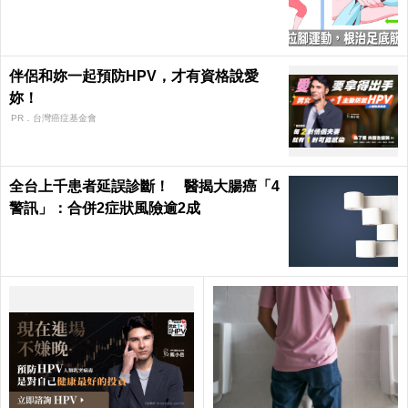
伴侶和妳一起預防HPV，才有資格說愛
妳！
PR．台灣癌症基金會
全台上千患者延誤診斷！ 醫揭大腸癌「4
警訊」：合併2症狀風險逾2成