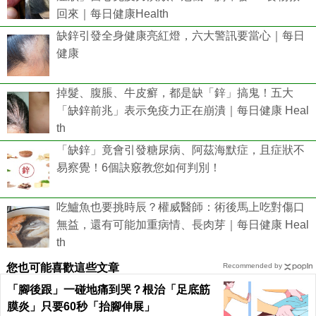
回來｜每日健康Health
缺鋅引發全身健康亮紅燈，六大警訊要當心｜每日
健康
掉髮、腹脹、牛皮癬，都是缺「鋅」搞鬼！五大
「缺鋅前兆」表示免疫力正在崩潰｜每日健康 Heal
th
「缺鋅」竟會引發糖尿病、阿茲海默症，且症狀不
易察覺！6個訣竅教您如何判別！
吃鱸魚也要挑時辰？權威醫師：術後馬上吃對傷口
無益，還有可能加重病情、長肉芽｜每日健康 Heal
th
您也可能喜歡這些文章
Recommended by
「腳後跟」一碰地痛到哭？根治「足底筋
膜炎」只要60秒「抬腳伸展」