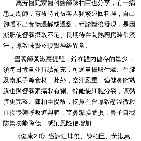
萬芳醫院家醫科醫師陳柏臣也分享，有一病
患是廚師，有段時間被客人頻繁退回料理，自己
卻嚐不出食物過鹹或過甜，經診斷後發現，是因
減肥使營養攝取不足、長期待在悶熱廚房時常流
汗，導致味覺及嗅覺神經異常。
營養師黃淑惠提醒，鋅在體內儲存的量少，
須每日微量並持續補充，可適量攝取生蠔、牛腱
及南瓜子等食材。此外，空汙嚴重，強健鼻腔黏
膜也與營養素攝取有關。鋅能使細胞分裂，讓黏
膜更完整。陳柏臣提醒，挖鼻孔會導致懸浮微粒
直接侵襲呼吸道與肺，當鼻黏膜受損，鼻子自我
防禦功能降低，感染風險便增加。
《健康
2.0
》邀請江坤俊、陳柏臣、黃淑惠、