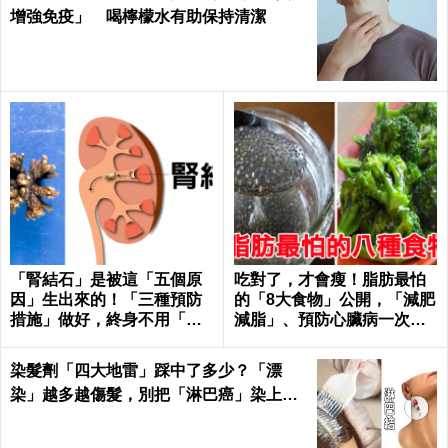
增強免疫」 喝檸檬水有助保持清潔
「腎結石」是被這「五個原
吃對了，才會瘦！脂肪最怕
因」生出來的！「三種預防
的「8大食物」公開，「減肥
措施」做好，終身不用「理
減脂」、預防心臟病一次滿
腎結」！｜每日健康Health
足｜每日健康Health
染髮劑「四大地雷」踩中了多少？「漂
染」越多越傷髮，別把「淋巴癌」染上
身！｜每日健康Health