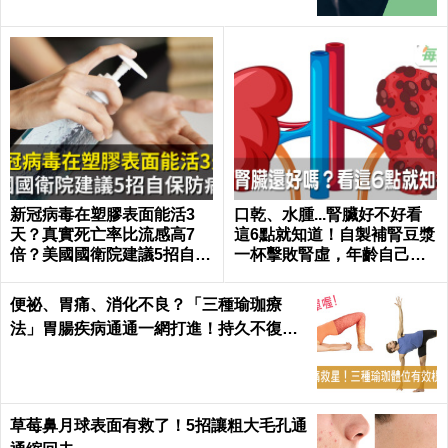
新冠病毒在塑膠表面能活3
口乾、水腫...腎臟好不好看
天？真實死亡率比流感高7
這6點就知道！自製補腎豆漿
倍？美國國衛院建議5招自保
一杯擊敗腎虛，年齡自己決
防病毒
定｜每日健康 Health
便祕、胃痛、消化不良？「三種瑜珈療
法」胃腸疾病通通一網打進！持久不復
發！
草莓鼻月球表面有救了！5招讓粗大毛孔通