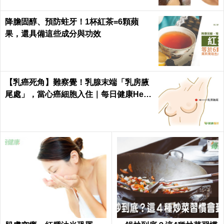
降膽固醇、預防蛀牙！1杯紅茶=6顆蘋
果，還具備這些成分與功效
【乳癌死角】難察覺！乳腺末端「乳房腋
尾處」，當心癌細胞入住｜每日健康Healt
h