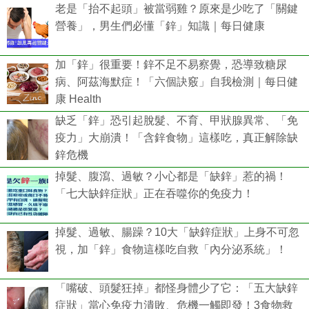
老是「抬不起頭」被當弱雞？原來是少吃了「關鍵
營養」，男生們必懂「鋅」知識｜每日健康
加「鋅」很重要！鋅不足不易察覺，恐導致糖尿
病、阿茲海默症！「六個訣竅」自我檢測｜每日健
康 Health
缺乏「鋅」恐引起脫髮、不育、甲狀腺異常、「免
疫力」大崩潰！「含鋅食物」這樣吃，真正解除缺
鋅危機
掉髮、腹瀉、過敏？小心都是「缺鋅」惹的禍！
「七大缺鋅症狀」正在吞噬你的免疫力！
掉髮、過敏、腸躁？10大「缺鋅症狀」上身不可忽
視，加「鋅」食物這樣吃自救「內分泌系統」！
「嘴破、頭髮狂掉」都怪身體少了它：「五大缺鋅
症狀」當心免疫力潰敗、危機一觸即發！3食物救