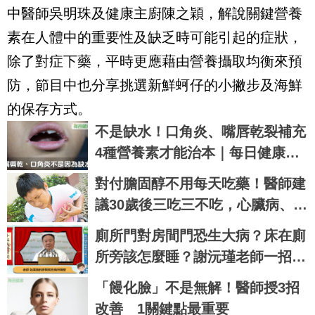
中醫師吳明珠及健康主廚陳之穎，解說關鍵營養
素在人體中的重要性及缺乏時可能引起的症狀，
除了對症下藥，平時更應藉由營養攝取均衡來預
防，節目中也分享挑選新鮮蚵仔的小撇步及海鮮
的保存方式。
不是缺水！口角炎、嘴唇乾裂補充
4種營養素才能治本｜每日健康He
alth
對付膽固醇不用每天吃藥！醫師建
議30歲後三吃三不吃，心臟病、心
肌梗塞拒門外｜每日健康 Health
廁所門對房間門恐生大病？床在廁
所旁該怎麼睡？謝沅瑾老師一招化
險為夷
「饅化臉」不是無解！醫師授3招
改善 1關鍵點最重要