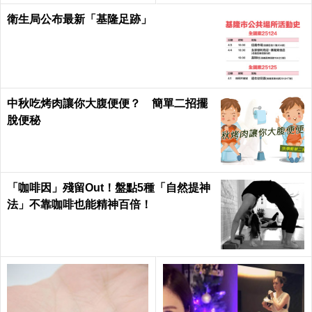
日健康 Health
衛生局公布最新「基隆足跡」
中秋吃烤肉讓你大腹便便？ 簡單二招擺
脫便秘
「咖啡因」殘留Out！盤點5種「自然提神
法」不靠咖啡也能精神百倍！