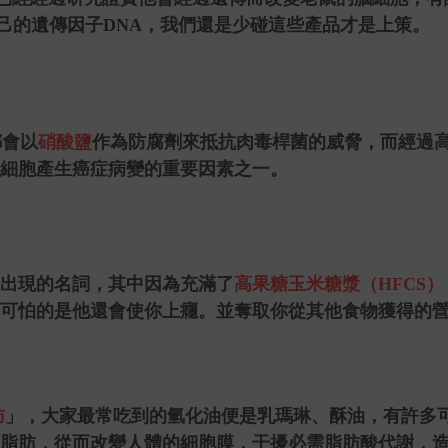
己的遺傳因子
DNA
，我們還是少碰這些產品才是上策。
都會以
硝酸鹽
作為防腐劑來抵抗肉毒桿菌的威脅，而經過
細胞產生癌症病變的重要因素之一。
出現的名詞，其中因為充滿了
高果糖玉米糖漿（
HFCS
）
可怕的是他還會使你上癮。並奪取你從其他食物獲得的
肪
」，大家最常吃到的氫化油便是乳瑪琳、酥油，有許多
脂肪，從而改變人體的細胞膜，干擾必需脂肪酸代謝，