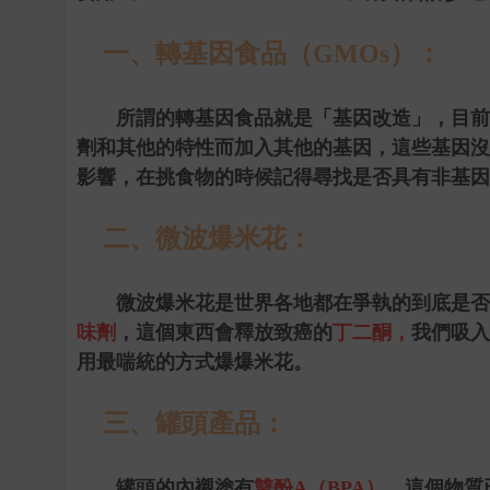
一、轉基因食品（
GMOs
）：
所謂的轉基因食品就是「基因改造」，目前
劑和其他的特性而加入其他的基因，這些基因沒
影響，在挑食物的時候記得尋找是否具有非基因
二、微波爆米花：
微波爆米花是世界各地都在爭執的到底是否
味劑
，這個東西會釋放致癌的
丁二酮，
我們吸入
用最喘統的方式爆爆米花。
三、罐頭產品：
罐頭的內襯塗有
雙酚
A
（
BPA
）
，這個物質