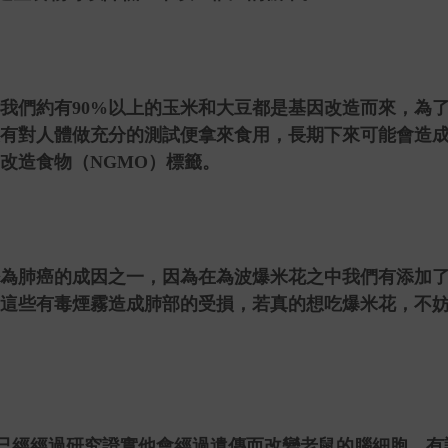
我們約有
90%
以上的玉米和大豆都是基因改造而來，為
有對人體做充分的測試便拿來食用，長期下來可能會造
改造食物（
NGMO
）標籤。
為肺癌的成因之一，因為在為波爆米花之中我們有添加
這些有毒煙霧造成肺部的受損，若真的想吃爆米花，不
已經經過研究證實他會經過遺傳而改變老鼠的腦細胞，有