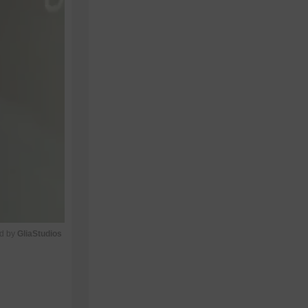
d by 
GliaStudios
M