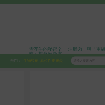
雪花牛的秘密？ 「注脂肉」與「重
肉」揭食安疑慮
熱門：
生物製劑
異位性皮膚炎