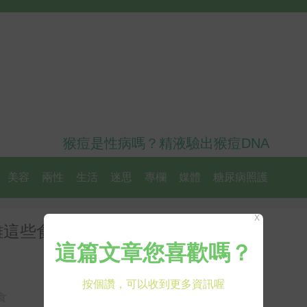
猴痘是性病嗎？精液驗出猴痘DNA
美容
兩性
生活
迷思
專欄
媒體
糖尿病照護
X
離這些食物開始做起！｜每日健康
食