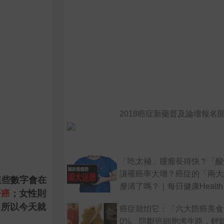
2018癌症新藥普及論壇報名開
「吃太補」腫瘤長得快？「酸
讓罹癌率大增？癌症的「兩大
這些數字會在
釐清了嗎？｜每日健康Health
肝癌
；女性則
，所以今天就
癌症就怕它：「六大防癌美食
0%、阻斷癌細胞求生路，輕