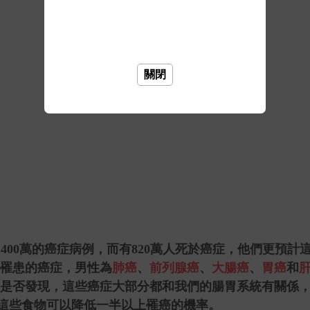
關閉
1400
萬的癌症病例，而有
820
萬人死於癌症，他們更預計
罹患的癌症，男性為
肺癌
、
前列腺癌
、
大腸癌
、
胃癌
和
是否發現，這些癌症大部分都和我們的腸胃系統有關係
這些食物可以降低一半以上罹癌的機率。