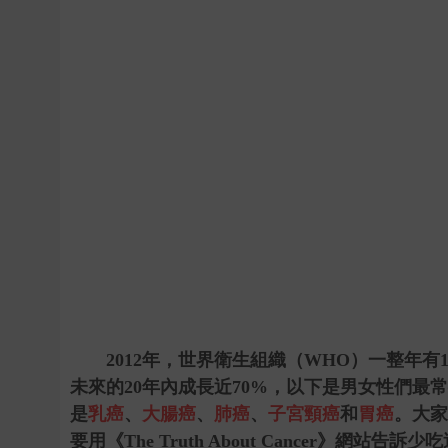
2012
年，世界衛生組織（
WHO
）一整年有
未來的
20
年內成長近
70%
，以下是男女性們最常
是
乳癌
、
大腸癌
、
肺癌
、
子宮頸癌
和
胃癌
。大家
要用《
The Truth About Cancer
》網站告訴少吃