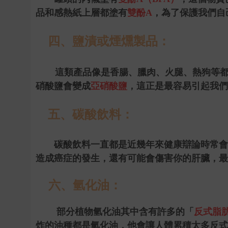
品和
感熱紙上層都塗有
雙酚
A
，為了保護我們自
四、鹽漬或煙燻製品：
這類產品像是香腸、臘肉、火腿、熱狗等
硝酸鹽會變成
亞硝酸鹽
，這正是最容易引起我們
五、碳酸飲料：
碳酸飲料一直都是近幾年來健康辯論時常會
造成癌症的發生，還有可能會傷害你的肝臟，最
六、氫化油：
部分植物氫化油其中含有許多的「
反式脂
炸的油種都是氫化油，他會讓人體累積太多反式