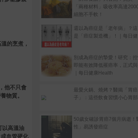
「兩種材料」吸收率高達200
細胞不手軟！
還以為癌症是「老年病」？這
是「癌症製造機」！｜每日健康H
高溫的烹煮，
別成為癌症的摯愛！研究：控
即能有效降低罹癌率，正式與
｜每日健康Health
，他不只會
最愛火鍋、燒烤？醫揭「胃癌
營養物質。
子」：這些飲食習慣小心胃部
50歲女確診胃癌7個月病逝！
性」易誘發癌症
可以高溫油
造成血管硬化