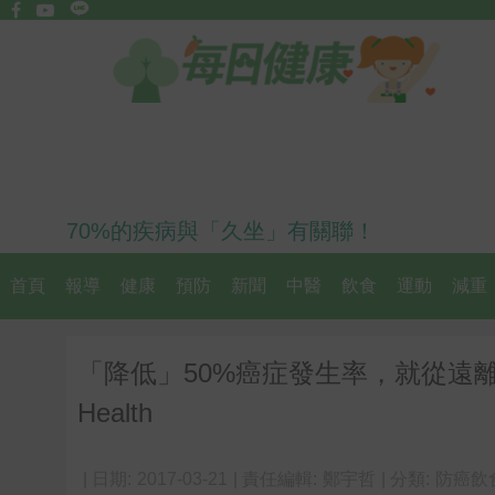
70%的疾病與「久坐」有關聯！
首頁
報導
健康
預防
新聞
中醫
飲食
運動
減重
「降低」50%癌症發生率，就從遠
Health
| 日期:
2017-03-21
| 責任編輯:
鄭宇哲
| 分類:
防癌飲