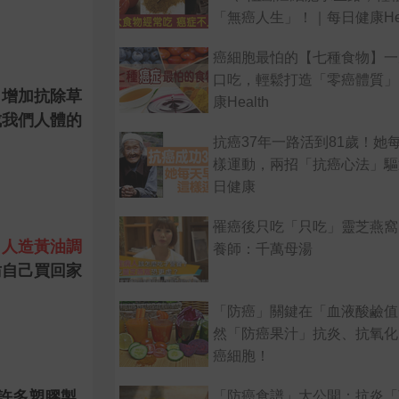
「無癌人生」！｜每日健康Hea
癌細胞最怕的【七種食物】一
口吃，輕鬆打造「零癌體質」
了增加抗除草
康Health
成我們人體的
抗癌37年一路活到81歲！她
樣運動，兩招「抗癌心法」驅
日健康
罹癌後只吃「只吃」靈芝燕窩
了
人造黃油調
養師：千萬母湯
妨自己買回家
「防癌」關鍵在「血液酸鹼值
然「防癌果汁」抗炎、抗氧化
癌細胞！
「防癌食譜」大公開：抗炎「
許多塑膠製