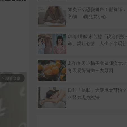
胃炎不治恐變胃癌！營養師：
食物 5前兆要小心
唐玲4期癌末苦撐「被迫倒數
命」親吐心情 人生下半場新
老伯冬天吃橘子竟胃腫瘤大出
冬天易得胃病三大原因
閱讀文章
arrow_forward_ios
口吐「條狀」大便也太可怕？
科醫師現身說法