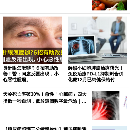
長針眼怎麼辦？６招有助改
解鎖小細胞肺癌治療曙光！
善！醫：同處反覆出現，小
免疫治療PD-L1抑制劑合併
心惡性腫瘤。
化療12月已納健保給付
天冷死亡率破30%！急性「心臟病」四大
指數一秒自測，低於這個數字最危險｜每
日健康 Health
【糖尿病照護三分鐘報你知】糖尿病睡覺