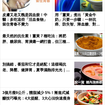
皮膚又老又醜是因血瘀！中
用「薑黃」煮出「黃金牛
醫：多吃這些「活血食物」
奶」只要一步驟：一杯抗
留住青春不費力
癌、防失智、降血糖、對抗
關節炎，全家大小都要喝！
最天然的抗生素！薑黃７種吃法：將肥
胖、糖尿病、胃潰瘍一網打盡，但三種人
千萬別吃｜每日健康 Health
別搞錯，番茄和它才是絕配！這樣喝抗
老、降壓、健脾胃，夏季濕熱排光光｜每
日健康 Health
3個月瘦8公斤，體脂減少 5%！漸進式減
醣技巧曝光：4大提醒、3大心法快速瘦身