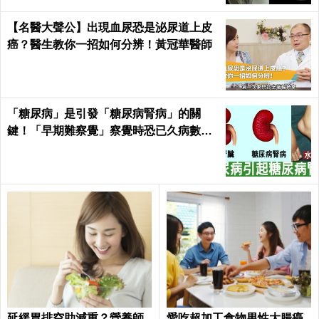
【名醫大聲公】出現血尿恐是泌尿道上皮
癌？醫生教你一招如何分辨！黃冠華醫師
「糖尿病」是引發「糖尿病腎病」的關
鍵！「早期難察覺」察覺時恐已久病數
年！｜每日健康Health
延緩胃排空助減重？營養師
愛吃超加工食物男性大腸癌