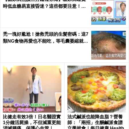
時低血糖易直接昏迷？這些都要注意！陳
仰霖醫師
禿一塊好尷尬！搶救禿頭的生髮密碼：這7
類NG食物再愛也不能吃，等毛囊萎縮就來
不及了｜每日健康 Health
比健走有效3倍！日名醫證實
法式鹹派也能降血脂？營養
1分鐘活屍操，不但減重更能
師：「兩招」生酮鹹派食譜
消滅腰痛、保護心血管｜每
立學就會｜每日健康 Health