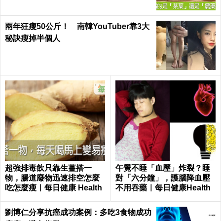
兩年狂瘦50公斤！ 南韓YouTuber靠3大
秘訣瘦掉半個人
超強排毒飲只靠生薑搭一
午覺不睡「血壓」炸裂？睡
物，腸道廢物迅速排空怎麼
對「六分鐘」，護腦降血壓
吃怎麼瘦｜每日健康 Health
不用吞藥｜每日健康Health
劉博仁分享抗癌成功案例：多吃3食物成功