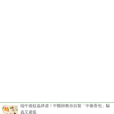
端午後蚊蟲肆虐！中醫師教你自製「中藥香包」驅
蟲又避瘟