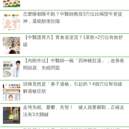
怎麼睡都睡不飽？中醫師教按3穴位比喝蠻牛更提
神，還能順便壯陽
【中醫護胃方】胃食道逆流？1茶飲+2穴位有效舒
緩
【內附作法】中醫師一碗「四神豬肚湯」，改善夜
間頻尿、失眠問題
頭痛竟然是「鼻子過敏」引起的？4個穴位幫你緩
解過敏症狀
走垮失眠、憂鬱、失智！ 健人就要腳勤，正確走
法有3大關鍵