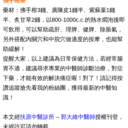
佛手柑茶
藥材：佛手柑
3
錢、廣陳皮
1
錢半、紫蘇葉
1
錢
半、炙甘草
2
錢，以
800-1000c.c.
的熱水燜泡後即
可飲用，可以幫助疏肝、理脾、健脾、除脹氣，
另外搭配內關穴和中脘穴做適度的按摩，也能幫
助緩解！
提醒大家，以上建議為日常保健方法，若經常腸
胃不適，建議尋求專業的中醫師診斷治療，對症
下藥，才能有效的解決痛症喔！對了！請記得按
讚追蹤搶先看我的粉絲團，獲得最新的中醫知
識！
本文經
扶原中醫診所
–
郭大維中醫師
授權刊登，
未經許可請勿轉載。