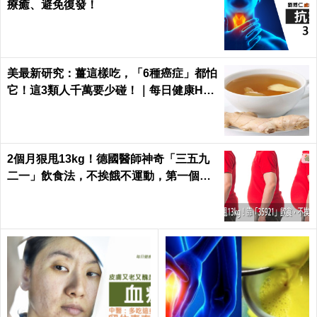
療癒、避免復發！
美最新研究：薑這樣吃，「6種癌症」都怕
它！這3類人千萬要少碰！｜每日健康Hea
lth
2個月狠甩13kg！德國醫師神奇「三五九
二一」飲食法，不挨餓不運動，第一個月
就能見證奇蹟｜每日健康 Health