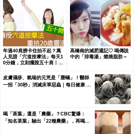
年過40肩膀卡住抬不起？萬
高橋南的減肥週記♡ 喝傳說
人見證「穴道按摩法」每天1
中的「排毒湯」燃燒脂肪～
0分鐘，立刻擺脫五十肩｜每
日健康Health
皮膚濕疹、氣喘的元兇是「塵蟎」！醫師
一招「30秒」消滅床單惡蟲｜每日健康 H
ealth
喝「茶葉」還是「農藥」？CBC驚爆：
「知名茶葉」驗出「22種農藥」，再喝癌
症、賀爾蒙失調找上門｜每日健康 Health