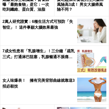
曝「最飽食物」是它：一次
風險高3成！ 男女大腸癌風
吃到纖維、蛋白質、油脂
險不同？
2萬人研究證實：6種生活方式可預防「失
智症」！ 這件事顧大腦效果最強
7成女性患有「乳腺增生」！三分鐘「疏乳
三式」打通淋巴阻塞，乳腺暢通不脹痛｜
每日健康Health
女人味爆表！ 擁有完美背部曲線就靠這3
招必殺技