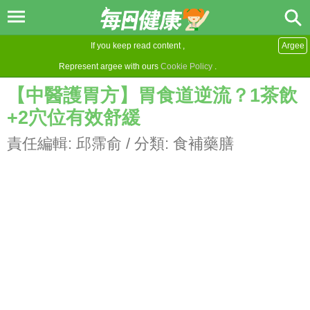
If you keep read content ,
Argee
Represent argee with ours
Cookie Policy
.
【中醫護胃方】胃食道逆流？1茶飲
+2穴位有效舒緩
責任編輯:
邱霈俞
/ 分類:
食補藥膳