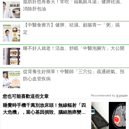
脂肪肝也有春天！常吃「福氣銀耳湯」健脾祛濕、
消除肝包油
【中醫食療方】健脾、祛濕、顧腸胃一「粥」搞
定
睡不好人就老！活血、舒眠「中醫泡腳方」大公開
從背養生好簡單！中醫師「三穴位」疏通經氣、預
防心血管疾病
您也可能喜歡這些文章
Recommended by
睡覺時手機千萬別放床頭！無線輻射「四
大危機」，當心基因損毀、腦細胞癌變！
｜每日健康Health