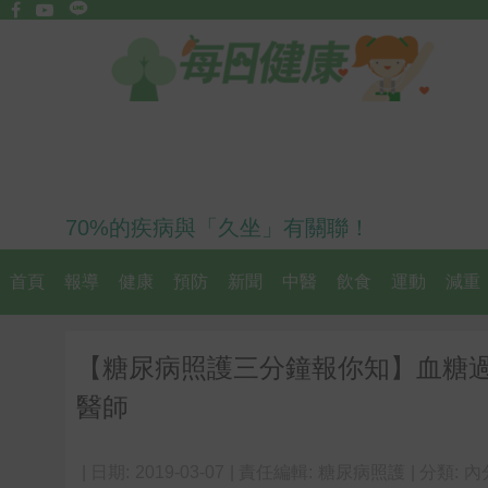
70%的疾病與「久坐」有關聯！
首頁
報導
健康
預防
新聞
中醫
飲食
運動
減重
【糖尿病照護三分鐘報你知】血糖
醫師
| 日期:
2019-03-07
| 責任編輯:
糖尿病照護
| 分類:
內