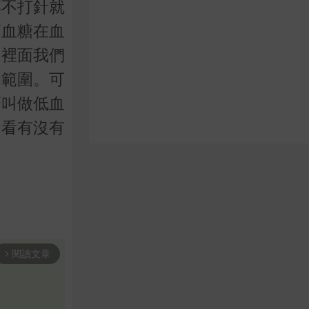
藥不打針就
高血糖在血
這裡面我們
的範圍。可
麼叫做低血
，看有沒有
閱讀文章
arrow_forward_ios