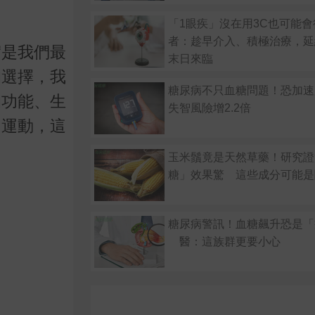
「1眼疾」沒在用3C也可能會
者：趁早介入、積極治療，延
實是我們最
末日來臨
的選擇，我
糖尿病不只血糖問題！恐加速
的功能、生
失智風險增2.2倍
和運動，這
玉米鬚竟是天然草藥！研究證
糖」效果驚 這些成分可能是
糖尿病警訊！血糖飆升恐是「
醫：這族群更要小心