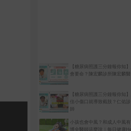
【糖尿病照護三分鐘報你知】
會要命？陳宏麟診所陳宏麟醫
【糖尿病照護三分鐘報你知】
佳小傷口就導致截肢？仁佑診
師
小孩也會中風？和成人中風有
博全醫師這麼說｜每日健康Hea