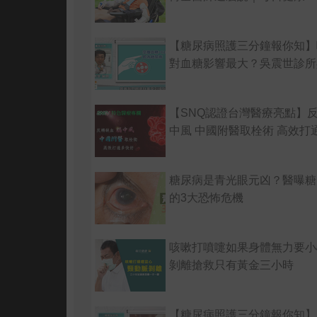
【糖尿病照護三分鐘報你知】
對血糖影響最大？吳震世診所
【SNQ認證台灣醫療亮點】
中風 中國附醫取栓術 高效打
糖尿病是青光眼元凶？醫曝糖
的3大恐怖危機
咳嗽打噴嚏如果身體無力要小
剝離搶救只有黃金三小時
【糖尿病照護三分鐘報你知】