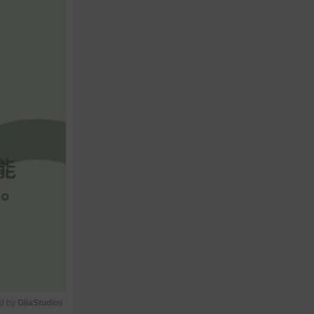
d by 
GliaStudios