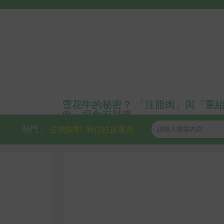
雪花牛的秘密？ 「注脂肉」與「重
肉」揭食安疑慮
熱門：
生物製劑
異位性皮膚炎