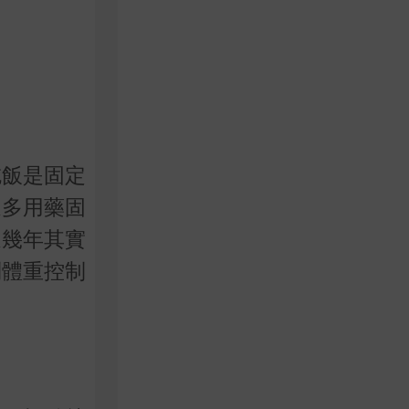
吃飯是固定
過多用藥固
近幾年其實
到體重控制