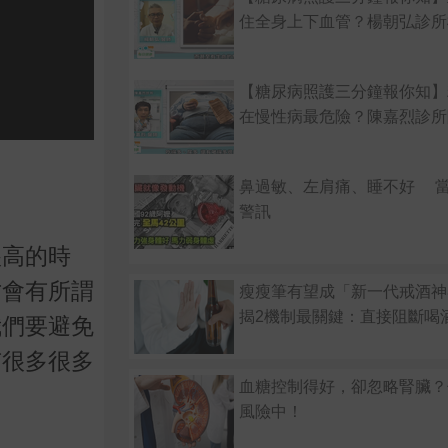
住全身上下血管？楊朝弘診所
【糖尿病照護三分鐘報你知】
在慢性病最危險？陳嘉烈診所
鼻過敏、左肩痛、睡不好 
警訊
很高的時
才會有所謂
瘦瘦筆有望成「新一代戒酒神
揭2機制最關鍵：直接阻斷喝
我們要避免
有很多很多
血糖控制得好，卻忽略腎臟？
。
風險中！