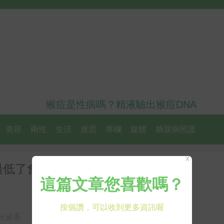
猴痘是性病嗎？精液驗出猴痘DNA
美容
兩性
生活
迷思
專欄
媒體
糖尿病照護
X
過低了會要命？陳宏麟診所陳宏麟
分泌系