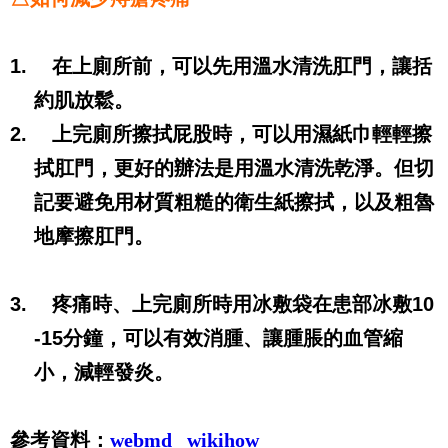
1.
在上廁所前，可以先用溫水清洗肛門，讓括
約肌放鬆。
2.
上完廁所擦拭屁股時，可以用濕紙巾輕輕擦
拭肛門，更好的辦法是用溫水清洗乾淨。但切
記要避免用材質粗糙的衛生紙擦拭，以及粗魯
地摩擦肛門。
3.
疼痛時、上完廁所時用冰敷袋在患部冰敷
10
-15
分鐘，可以有效消腫、讓腫脹的血管縮
小，減輕發炎。
參考資料：
webmd
wikihow