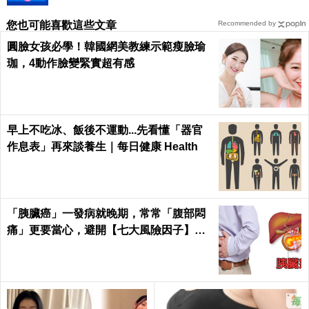
您也可能喜歡這些文章
Recommended by
圓臉女孩必學！韓國網美教練示範瘦臉瑜
珈，4動作臉變緊實超有感
早上不吃冰、飯後不運動...先看懂「器官
作息表」再來談養生｜每日健康 Health
「胰臟癌」一發病就晚期，常常「腹部悶
痛」更要當心，避開【七大風險因子】守
護胰臟健康 ｜每日健康Health