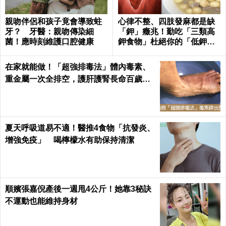
親吻伴侶和孩子竟會導致蛀
心律不整、四肢發麻都是缺
牙？ 牙醫：親吻傳染細
「鉀」癥兆！勤吃「三類高
菌！應時刻維護口腔健康
鉀食物」杜絕你的「低鉀」
危機｜每日健康Health
在家就能做！「超強排毒法」體內毒素、
重金屬一次全排空，護肝護腎長命百歲｜
每日健康 Health
夏天呼吸道易不適！醫推4食物「抗發炎、
增強免疫」 喝檸檬水有助保持清潔
順嬪張嘉倪產後一週甩4公斤！她靠3秘訣
不運動也能維持身材