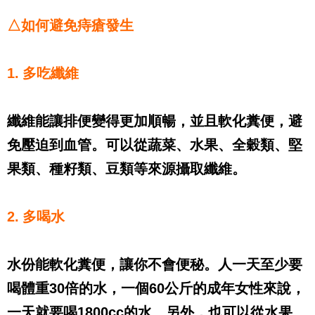
△如何避免痔瘡發生
1.
多吃纖維
纖維能讓排便變得更加順暢，並且軟化糞便，避
免壓迫到血管。可以從蔬菜、水果、全穀類、堅
果類、種籽類、豆類等來源攝取纖維。
2.
多喝水
水份能軟化糞便，讓你不會便秘。人一天至少要
喝體重
30
倍的水，一個
60
公斤的成年女性來說，
一天就要喝
1800cc
的水。另外，也可以從水果、