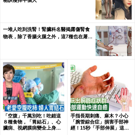
秘訣瘦掉半個人
一堆人吃到洗腎！腎臟科名醫揭露傷腎食
物表，除了香腸火腿之外，這7種也在屠殺
腎臟健康｜每日健康 Health
「空腹」千萬別吃！吃錯這
手指長期刺痛、麻木？小心
８種食物，「胃結石」、心
「腕管綜合症」損害手部神
臟病、視網膜病變全上身｜
經！15秒「手部伸展」這樣
每日健康Health
練，別讓身體空「腕」惜！