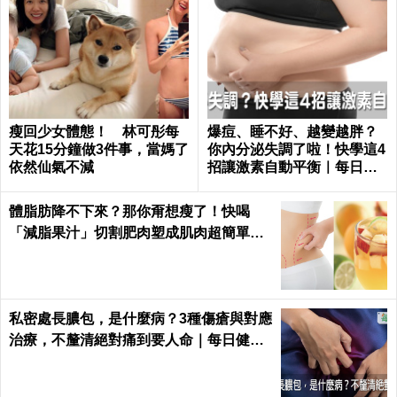
瘦回少女體態！ 林可彤每
爆痘、睡不好、越變越胖？
天花15分鐘做3件事，當媽了
你內分泌失調了啦！快學這4
依然仙氣不減
招讓激素自動平衡｜每日健
康 Health
體脂肪降不下來？那你甭想瘦了！快喝
「減脂果汁」切割肥肉塑成肌肉超簡單｜
每日健康 Health
私密處長膿包，是什麼病？3種傷瘡與對應
治療，不釐清絕對痛到要人命｜每日健康
Health