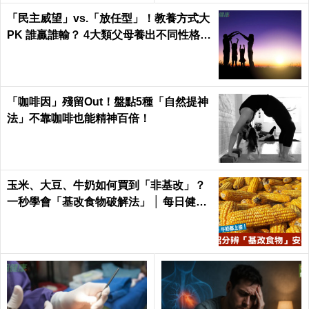
「民主威望」vs.「放任型」！教養方式大
PK 誰贏誰輸？ 4大類父母養出不同性格的
孩子
「咖啡因」殘留Out！盤點5種「自然提神
法」不靠咖啡也能精神百倍！
玉米、大豆、牛奶如何買到「非基改」？
一秒學會「基改食物破解法」 │ 每日健康
Health