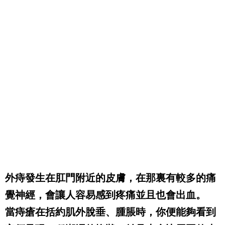
外痔發生在肛門附近的皮膚，在那裏有較多的痛
覺神經，會讓人容易感到疼痛並且也會出血。
當痔瘡在括約肌外脫垂、腫脹時，你便能夠看到