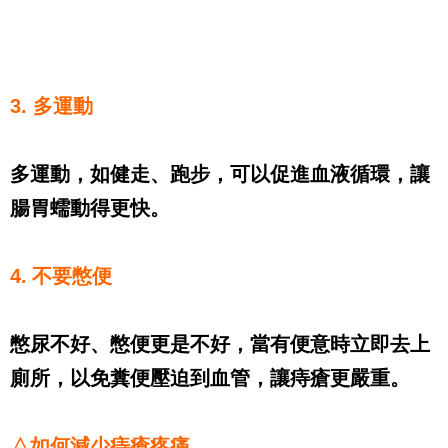
3. 多運動
多運動，如健走、跑步，可以促進血液循環，讓
腸胃蠕動得更快。
4.
不要憋便
憋尿不好、憋便更是不好，
當有便意時立即去上
廁所，以免糞便壓迫到血管，讓痔瘡更嚴重。
△如何減少痔瘡疼痛