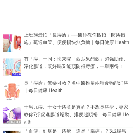
上班族最怕「長痔瘡」──醫師教你四招「防痔措
施」疏通血管、便便暢快無負擔｜每日健康 Health
有「痔」一同：快來喝「西瓜果醋飲」超強助便、
淨化腸道，既好喝又能預防得痔瘡，一舉兩得！
長「痔瘡」無藥可救？名中醫推舉兩種食物能消痔
｜每日健康 Health
十男九痔、十女十痔竟是真的？不想長痔瘡，專家
教你7招促進腸道蠕動、排便超順暢｜每日健康 He
alth
「血便」到底是「痔瘡」還是「腸癌」？3成腸癌