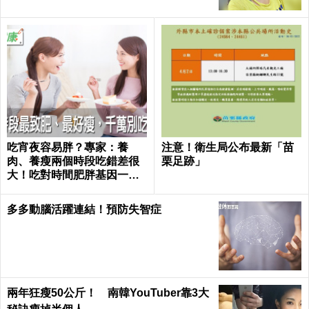
吃宵夜容易胖？專家：養
注意！衛生局公布最新「苗
肉、養瘦兩個時段吃錯差很
栗足跡」
大！吃對時間肥胖基因一秒
關閉｜每日健康 Health
多多動腦活躍連結！預防失智症
兩年狂瘦50公斤！ 南韓YouTuber靠3大