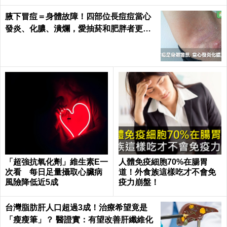
腋下冒痘＝身體故障！四部位長痘痘當心
發炎、化膿、潰爛，愛抽菸和肥胖者更要
小心｜每日健康 Health
「超強抗氧化劑」維生素E一
人體免疫細胞70%在腸胃
次看 每日足量攝取心臟病
道！外食族這樣吃才不會免
風險降低近5成
疫力崩盤！
台灣脂肪肝人口超過3成！治療希望竟是
「瘦瘦筆」？ 醫證實：有望改善肝纖維化