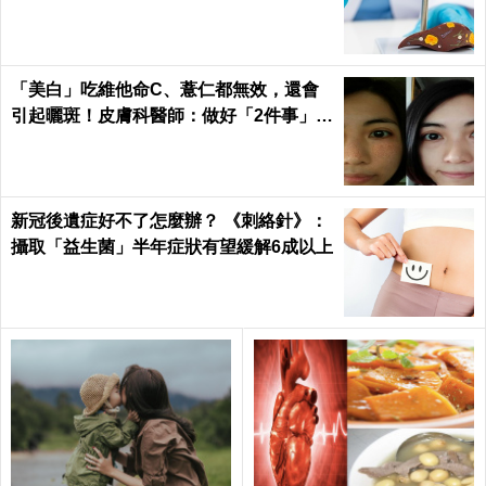
「美白」吃維他命C、薏仁都無效，還會
引起曬斑！皮膚科醫師：做好「2件事」最
能變白｜每日健康 Health
新冠後遺症好不了怎麼辦？ 《刺絡針》：
攝取「益生菌」半年症狀有望緩解6成以上