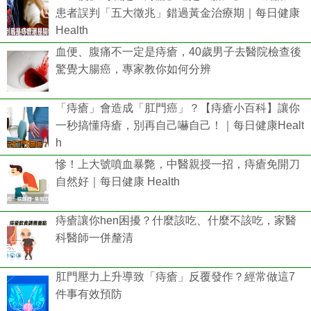
患者誤判「五大徵兆」錯過黃金治療期｜每日健康
Health
血便、腹痛不一定是痔瘡，40歲男子去醫院檢查後
驚覺大腸癌，專家教你如何分辨
「痔瘡」會造成「肛門癌」？【痔瘡小百科】讓你
一秒搞懂痔瘡，別再自己嚇自己！｜每日健康Healt
h
慘！上大號噴血暴斃，中醫親授一招，痔瘡免開刀
自然好｜每日健康 Health
痔瘡讓你hen困擾？什麼該吃、什麼不該吃，家醫
科醫師一併釐清
肛門壓力上升導致「痔瘡」反覆發作？經常做這7
件事有效預防