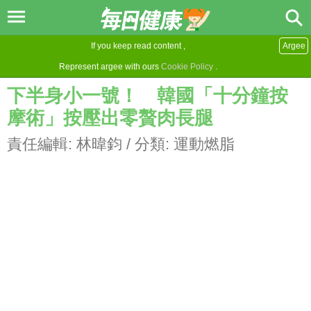
If you keep read content ,
Argee
Represent argee with ours
Cookie Policy
.
下半身小一號！ 韓國「十分鐘按
摩術」按壓出零贅肉長腿
責任編輯:
林暐鈞
/ 分類:
運動燃脂