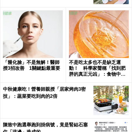
「饅化臉」不是無解！醫師
不是吃太多也不是缺乏運
授3招改善 1關鍵點最重要
動！ 科學家聲稱「找到肥
胖的真正元凶」：食物中無
處不在
中秋健康吃！營養師親授「居家烤肉3密
技」：蔬菜要吃到肉的2倍
陳致中跑選舉跑到掛病號，竟是腎結石塞
住「這邊」造成的