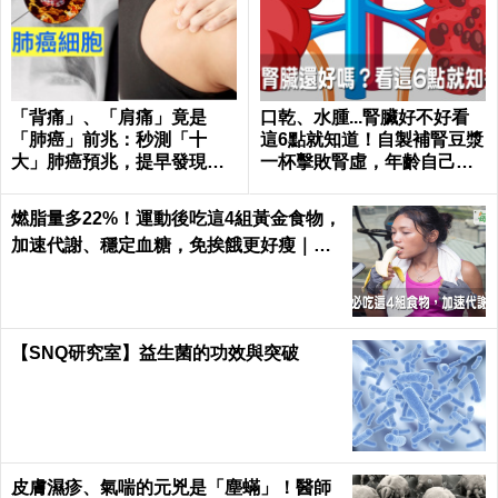
「背痛」、「肩痛」竟是
口乾、水腫...腎臟好不好看
「肺癌」前兆：秒測「十
這6點就知道！自製補腎豆漿
大」肺癌預兆，提早發現治
一杯擊敗腎虛，年齡自己決
癒率飆升50%！
定｜每日健康 Health
燃脂量多22%！運動後吃這4組黃金食物，
加速代謝、穩定血糖，免挨餓更好瘦｜每
日健康 Health
【SNQ研究室】益生菌的功效與突破
皮膚濕疹、氣喘的元兇是「塵蟎」！醫師