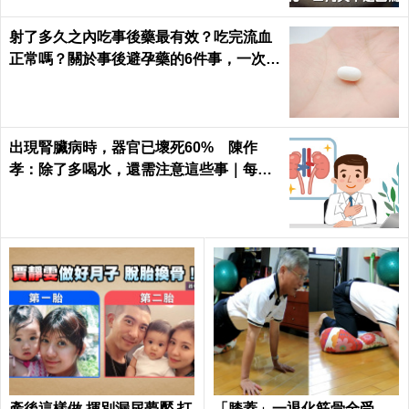
射了多久之內吃事後藥最有效？吃完流血
正常嗎？關於事後避孕藥的6件事，一次報
你知｜每日健康 Health
出現腎臟病時，器官已壞死60% 陳作
孝：除了多喝水，還需注意這些事｜每日
健康 Health
產後這樣做 揮別漏尿夢靨 打
「膝蓋」一退化筋骨全受