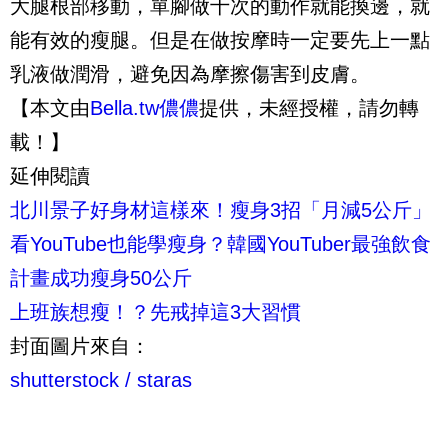
大腿根部移動，單腳做十次的動作就能換邊，就
能有效的瘦腿。但是在做按摩時一定要先上一點
乳液做潤滑，避免因為摩擦傷害到皮膚。
【本文由
Bella.tw儂儂
提供，未經授權，請勿轉
載！】
延伸閱讀
北川景子好身材這樣來！瘦身3招「月減5公斤」
看YouTube也能學瘦身？韓國YouTuber最強飲食
計畫成功瘦身50公斤
上班族想瘦！？先戒掉這3大習慣
封面圖片來自：
shutterstock /
staras