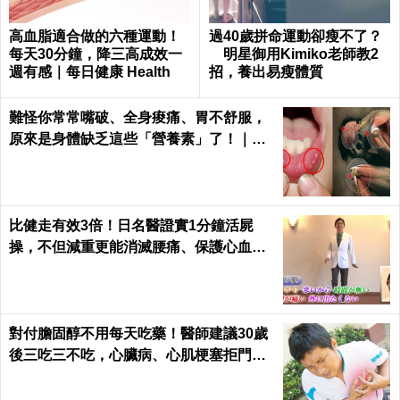
高血脂適合做的六種運動！
過40歲拼命運動卻瘦不了？
每天30分鐘，降三高成效一
明星御用Kimiko老師教2
週有感｜每日健康 Health
招，養出易瘦體質
難怪你常常嘴破、全身痠痛、胃不舒服，
原來是身體缺乏這些「營養素」了！｜每
日健康 Health
比健走有效3倍！日名醫證實1分鐘活屍
操，不但減重更能消滅腰痛、保護心血管
｜每日健康 Health
對付膽固醇不用每天吃藥！醫師建議30歲
後三吃三不吃，心臟病、心肌梗塞拒門外
｜每日健康 Health