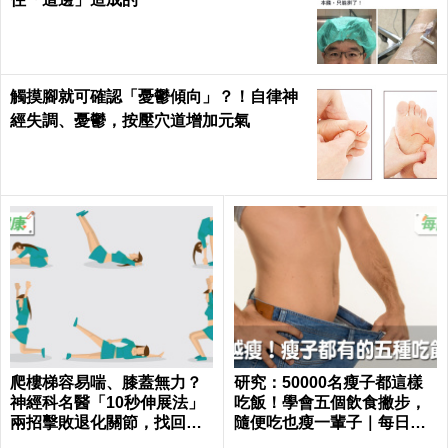
觸摸腳就可確認「憂鬱傾向」？！自律神
經失調、憂鬱，按壓穴道增加元氣
爬樓梯容易喘、膝蓋無力？
研究：50000名瘦子都這樣
神經科名醫「10秒伸展法」
吃飯！學會五個飲食撇步，
兩招擊敗退化關節，找回年
隨便吃也瘦一輩子｜每日健
輕腳骨不求人｜每日健康 He
康 Health