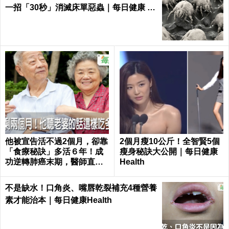
一招「30秒」消滅床單惡蟲｜每日健康 H
ealth
他被宣告活不過2個月，卻靠
2個月瘦10公斤！全智賢5個
「食療秘訣」多活６年！成
瘦身秘訣大公開｜每日健康
功逆轉肺癌末期，醫師直
Health
呼：不可思議｜每日健康 He
alth
不是缺水！口角炎、嘴唇乾裂補充4種營養
素才能治本｜每日健康Health