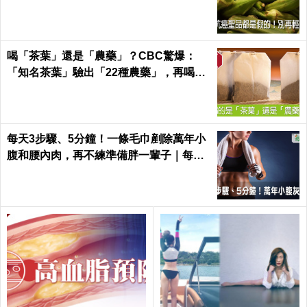
Health
喝「茶葉」還是「農藥」？CBC驚爆：
「知名茶葉」驗出「22種農藥」，再喝癌
症、賀爾蒙失調找上門｜每日健康 Health
每天3步驟、5分鐘！一條毛巾剷除萬年小
腹和腰內肉，再不練準備胖一輩子｜每日
健康 Health