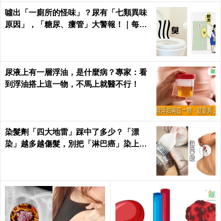
alth
噓出「一廁所的怪味」？尿有「七類異味
原因」，「糖尿、瘻管」大警報！｜每日
健康Health
尿液上有一層浮油，是什麼病？專家：看
到浮油搭上這一物，不馬上就醫不行！
染髮劑「四大地雷」踩中了多少？「漂
染」越多越傷髮，別把「淋巴癌」染上
身！｜每日健康Health