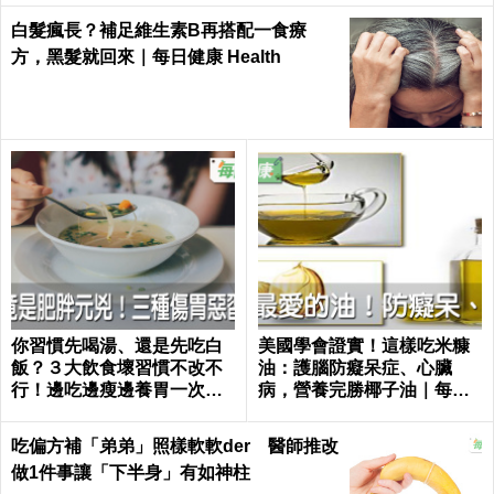
白髮瘋長？補足維生素B再搭配一食療
方，黑髮就回來｜每日健康 Health
你習慣先喝湯、還是先吃白
美國學會證實！這樣吃米糠
飯？３大飲食壞習慣不改不
油：護腦防癡呆症、心臟
行！邊吃邊瘦邊養胃一次做
病，營養完勝椰子油｜每日
到｜每日健康 Health
健康 Health
吃偏方補「弟弟」照樣軟軟der 醫師推改
做1件事讓「下半身」有如神柱