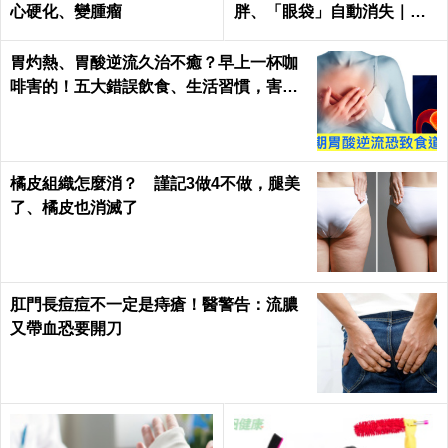
心硬化、變腫瘤
胖、「眼袋」自動消失｜每
日健康Health
胃灼熱、胃酸逆流久治不癒？早上一杯咖
啡害的！五大錯誤飲食、生活習慣，害你
胃酸翻騰，長期恐致「食道癌」！
橘皮組織怎麼消？ 謹記3做4不做，腿美
了、橘皮也消滅了
肛門長痘痘不一定是痔瘡！醫警告：流膿
又帶血恐要開刀