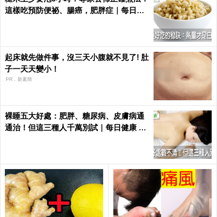
這樣吃預防便祕、腸癌，肥胖症｜每日健
康 Health
起床就先做件事，沒三天小腹就不見了! 肚
子一天天變小！
PR．新素簡
裸睡五大好處：肥胖、糖尿病、皮膚病通
通治！但這三種人千萬別試｜每日健康 He
alth