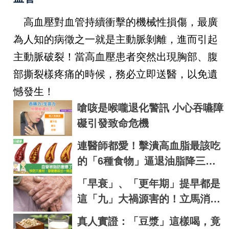
高血壓對血管持續衝擊的機械性損傷，最廣
為人知的病徵之一就是主動脈剝離，進而引起
主動脈破裂！當高血壓患者突然出現胸部、腹
部撕裂樣疼痛的時候，務必立即送醫，以免遺
憾發生！
嗆咳是喉嚨退化警訊 小心吞嚥障
礙引發致命危機
連醫師都愛！擊潰高血脂最該吃
的「6種食物」逼退油脂降三高
｜每日健康 Health
「早衰」、「更年期」提早都是
這「九」大禍源害的！立馬消
滅，讓你「青春肉體」大勝同齡
真人實證：「豆漿」這樣喝，竟