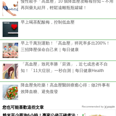
慢性殺手「高血壓」10 個降血壓攻略報你知～不用
再與藥丸結拜，輕鬆遠離瓶瓶罐罐！
早上喝茶配酸梅，控制低血壓
早上千萬別運動！「高血壓」猝死率多出200%！
三招降壓保命自己來｜每日健康
「高血壓」致死率勝「菸酒」，近七成患者不自
知！「11大症狀」一秒自測｜每日健康Health
降血壓免吃藥！高血壓醫師療癒心得：做2件事有
效降血糖、避免復發
您也可能喜歡這些文章
Recommended by
糙米至少要泡6小時！專家公佈正確煮法：