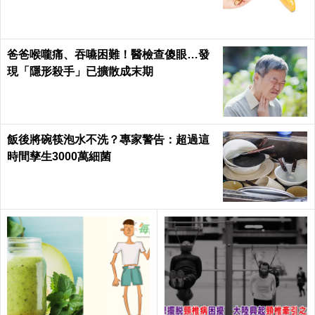
爸爸喉嚨痛、吞嚥困難！醫檢查傻眼…發
現「隱形殺手」已擴散成末期
飯後將碗筷泡水不洗？專家警告：超過這
時間孳生3000萬細菌