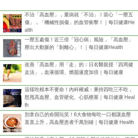
不治「高血壓」，重病就「不治」！當心「一壓五
傷」，「機械性損傷」的血管衝擊！｜每日健康He
alth
一壓五處傷！近三倍「冠心病」風險，「高血壓」
壓出大動脈的「剝離心」！｜每日健康Health
改善「高血壓」用「走」的：日名醫親授「四周健
走法」，血液循環、燃脂速度加倍｜每日健康
這樣吃根本不要命！內科權威：秉持四吃三不吃，
怒甩高血壓、血管硬化、心肌梗塞｜每日健康 Heal
th
別拿自己的命開玩笑！6大食物每吃一口都讓血壓
直直上升，高血壓患者千萬別碰｜每日健康 Health