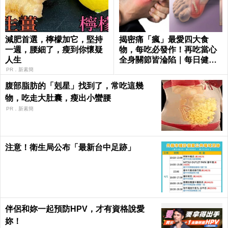
減肥首選，檸檬加它，堅持
揭密痛「瘋」最愛四大食
一週，腰細了，瘦到你懷疑
物，每吃必發作！再吃當心
人生
全身關節皆淪陷｜每日健康
Health
PR．新素簡
腹部脂肪的「剋星」找到了，常吃這幾
物，吃走大肚囊，瘦出小蠻腰
PR．新素簡
注意！衛生局公布「最新台中足跡」
伴侶和妳一起預防HPV，才有資格說愛
妳！