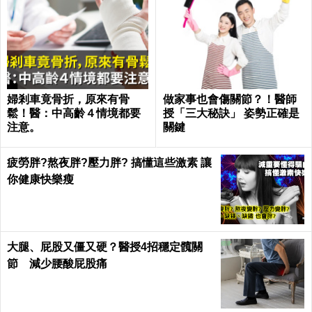
婦剎車竟骨折，原來有骨
做家事也會傷關節？！醫師
鬆！醫：中高齡４情境都要
授「三大秘訣」 姿勢正確是
注意。
關鍵
疲勞胖?熬夜胖?壓力胖? 搞懂這些激素 讓
你健康快樂瘦
大腿、屁股又僵又硬？醫授4招穩定髖關
節 減少腰酸屁股痛