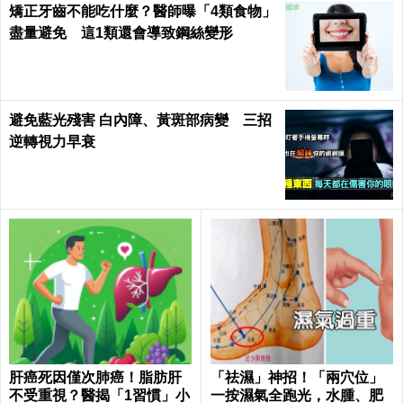
矯正牙齒不能吃什麼？醫師曝「4類食物」
盡量避免 這1類還會導致鋼絲變形
避免藍光殘害 白內障、黃斑部病變 三招
逆轉視力早衰
肝癌死因僅次肺癌！脂肪肝
「祛濕」神招！「兩穴位」
不受重視？醫揭「1習慣」小
一按濕氣全跑光，水腫、肥