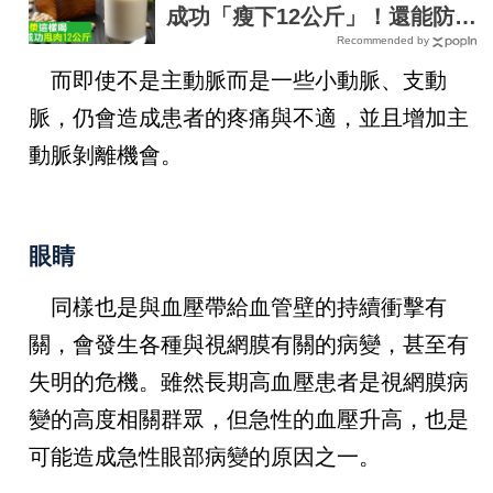
人！
成功「瘦下12公斤」！還能防骨
Recommended by
鬆、加強代謝、平衡激素「一杯
而即使不是主動脈而是一些小動脈、支動
多效」
脈，仍會造成患者的疼痛與不適，並且增加主
動脈剝離機會。
眼睛
同樣也是與血壓帶給血管壁的持續衝擊有
關，會發生各種與視網膜有關的病變，甚至有
失明的危機。雖然長期高血壓患者是視網膜病
變的高度相關群眾，但急性的血壓升高，也是
可能造成急性眼部病變的原因之一。