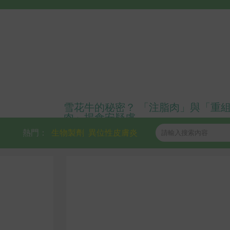
雪花牛的秘密？ 「注脂肉」與「重
肉」揭食安疑慮
熱門：
生物製劑
異位性皮膚炎