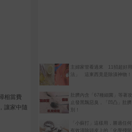
主婦家管看過來 11招超好
法」 這東西竟是除漬神物！
肚臍內含「67種細菌」等著
掃相當費
止發黑飄惡臭，「凹凸」肚臍
，讓家中隨
別！
「小蘇打」這樣用，勝過任何
有效清除頭皮上的「化學殘留