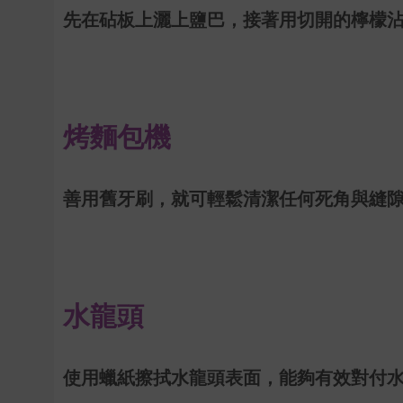
先在砧板上灑上鹽巴，接著用切開的檸檬
烤麵包機
善用舊牙刷，就可輕鬆清潔任何死角與縫
水龍頭
使用蠟紙擦拭水龍頭表面，能夠有效對付