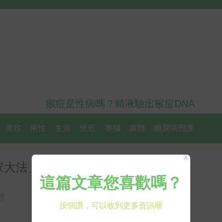
猴痘是性病嗎？精液驗出猴痘DNA
美容
兩性
生活
迷思
專欄
媒體
糖尿病照護
X
家大法」 這東西竟是除漬神物！
理