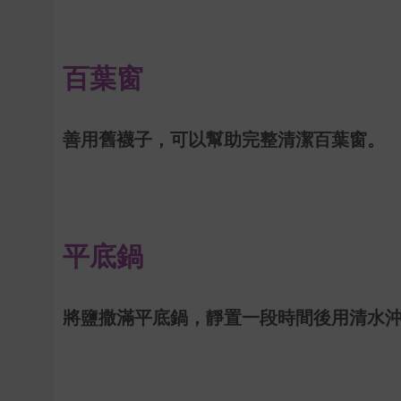
百葉窗
善用舊襪子，可以幫助完整清潔百葉窗
。
平底鍋
將鹽撒滿平底鍋，靜置一段時間後用清水