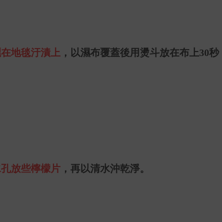
灑在地毯汙漬上
，以濕布覆蓋後用燙斗放在布上
30
秒
水孔放些檸檬片
，再以清水沖乾淨。