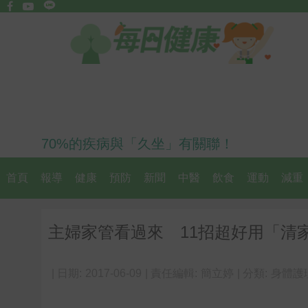
70%的疾病與「久坐」有關聯！
首頁
報導
健康
預防
新聞
中醫
飲食
運動
減重
主婦家管看過來 11招超好用「清
| 日期:
2017-06-09
| 責任編輯:
簡立婷
| 分類:
身體護