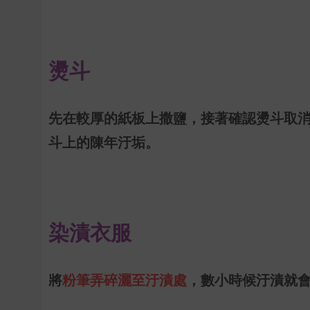
燙斗
先在較厚的紙板上撒鹽，接著確認燙斗取
斗上的陳年汙垢。
染漬衣服
將
粉筆弄碎灑至汙漬處
，數小時候汙漬就