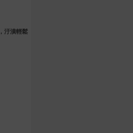
，汙漬輕鬆