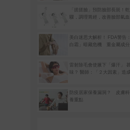
「搓搓臉」預防臉部長斑！乾
驟，調理胃經，改善臉部氣血
美白迷思大解析！ FDA警告
白霜」暗藏危機 重金屬成分
雷射除毛會使腋下「爆汗」 
味？ 醫師：「２大因素」造
防疫居家保養漏洞？ 皮膚科
養重點