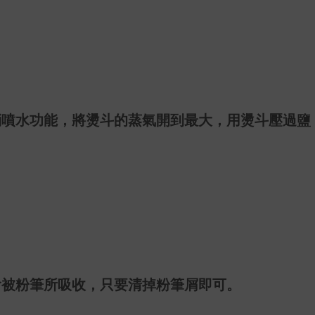
消噴水功能，將燙斗的蒸氣開到最大，用燙斗壓過鹽
會被粉筆所吸收，只要清掉粉筆屑即可。