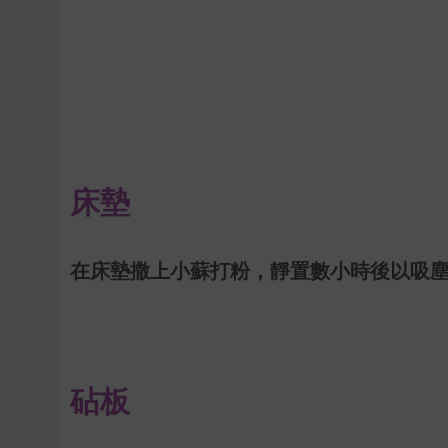
床墊
在床墊撒上小蘇打粉，靜置數小時後以吸
砧板