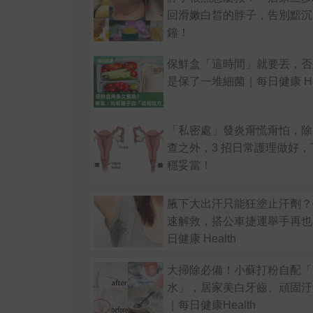
回滑嫩白皙的脖子，告別黯沉
鐘！
保鮮盒「這時間」就要丟，否
是保了一堆細菌｜每日健康 Hea
「私密處」發炎甭慌甭怕，除
查之外，3 招日常護理做好
穩妥當！
腋下大出汗只能狂塗止汗劑？
速解救，搭公車捷運舉手再也
日健康 Health
大掃除必備！小蘇打粉自配「
水」，居家美白牙齒、頑固汙
｜每日健康Health