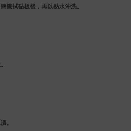
沾鹽擦拭砧板後，再以熱水沖洗。
隙。
水漬。