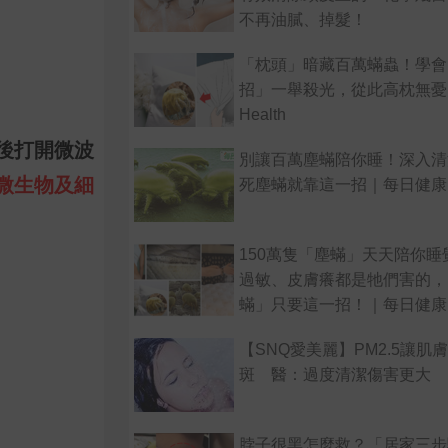
不再油膩、掉髮！
「枕頭」暗藏百萬蟎蟲！學會
招」一舉殺光，從此高枕無憂
Health
後打開微波
別讓百萬塵蟎陪你睡！深入清
微生物及細
死塵蟎就靠這一招｜每日健康
150萬隻「塵蟎」天天陪你睡
過敏、皮膚癢都是牠們害的，
蟎」只要這一招！｜每日健康He
【SNQ愛美麗】PM2.5讓肌
斑 醫：過度清潔傷害更大
脖子很黑怎麼救？「居家三步