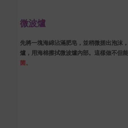
微波爐
先將一塊海綿沾滿肥皂，並稍微搓出泡沫
爐，用海棉擦拭微波爐內部。這樣做不但
菌。