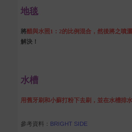
地毯
將
醋與水照
1
：
2
的比例混合，然後將之噴
解決！
水槽
用舊牙刷和小蘇打粉下去刷，並在水槽排
參考資料：
BRIGHT SIDE