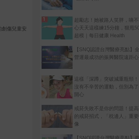
超勵志！她被路人笑胖，嚥不
心天天這樣練15分鐘，狠甩50
的創傷兒童安
超模｜每日健康 Health
【SNQ認證台灣醫療亮點】
營運最成功的振興醫院遠距心
這樣「深蹲」突破減重瓶頸！
沒有不辛苦的運動，但別為了
開心
戒菸失敗不是你的問題！提高
的戒菸招式，「枕邊人」重要
像
【SNQ認證台灣醫療亮點】