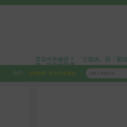
雪花牛的秘密？ 「注脂肉」與「重
肉」揭食安疑慮
熱門：
生物製劑
異位性皮膚炎