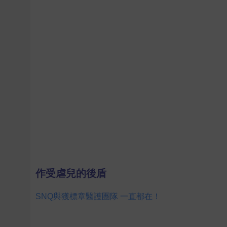
作受虐兒的後盾
SNQ與獲標章醫護團隊 一直都在！