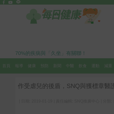
70%的疾病與「久坐」有關聯！
首頁
報導
健康
預防
新聞
中醫
飲食
運動
減重
作受虐兒的後盾，SNQ與獲標章醫
| 日期:
2019-01-19
| 責任編輯:
SNQ推廣中心
| 分類: