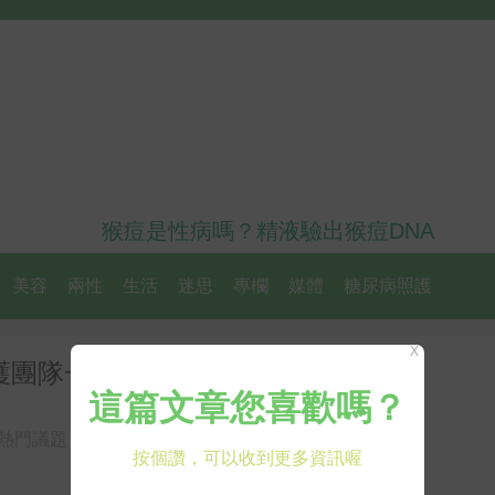
猴痘是性病嗎？精液驗出猴痘DNA
美容
兩性
生活
迷思
專欄
媒體
糖尿病照護
X
護團隊一直都在！
熱門議題