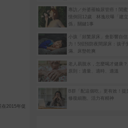
專訪／外婆罹輸尿管癌！閨蜜
憶倒回12歲 林逸欣曝「建
係」關鍵1事
小孩「頻繁尿床」會影響自信
力！5招預防夜間尿床：孩子
滿、床墊乾爽
老人易脫水，怎麼喝才健康？
原則：適量、適時、適溫
B群「配這個吃」更有效！提
修復細胞、活力有精神
2015年促