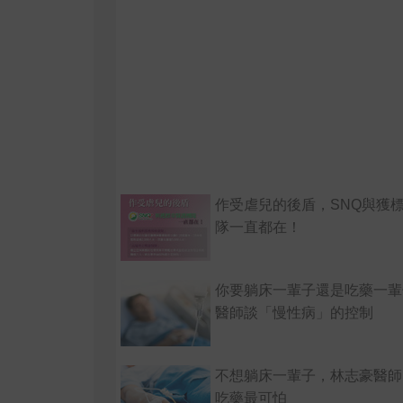
作受虐兒的後盾，SNQ與獲
隊一直都在！
你要躺床一輩子還是吃藥一輩
醫師談「慢性病」的控制
不想躺床一輩子，林志豪醫師
吃藥最可怕