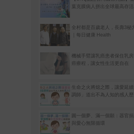
葉克膜病人拼出全球最高存活
全村都是百歲老人，長壽3秘
｜每日健康 Health
機械手臂讓乳癌患者保住乳房
癌療程，讓女性生活更自在
生命之火將熄之際，讓愛延續
調師」道出不為人知的感人歷
圓一個夢、滿一個願：器官捐
與愛心無限循環