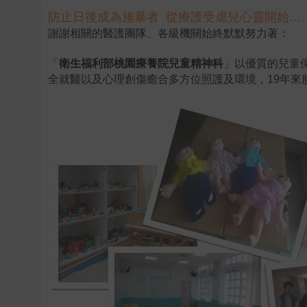
防止日後成為施暴者 從療護受虐兒心靈開始….
謝謝相關的醫護團隊、各級機關始終默默努力著：
「
衛生福利部桃園療養院兒童精神科
」
以優質的兒童保
全就醫以及心理創傷癒合多方位照護及環境，
19年來