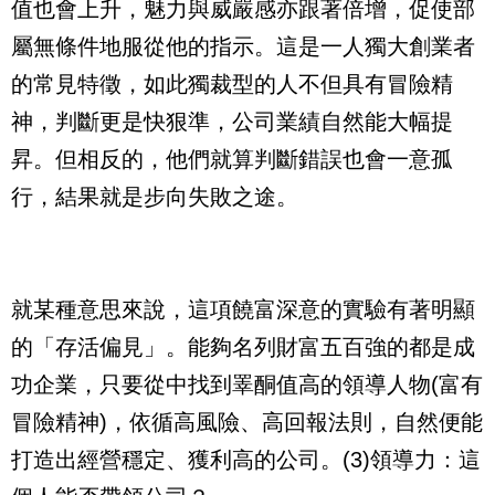
值也會上升，魅力與威嚴感亦跟著倍增，促使部
屬無條件地服從他的指示。這是一人獨大創業者
的常見特徵，如此獨裁型的人不但具有冒險精
神，判斷更是快狠準，公司業績自然能大幅提
昇。但相反的，他們就算判斷錯誤也會一意孤
行，結果就是步向失敗之途。
就某種意思來說，這項饒富深意的實驗有著明顯
的「存活偏見」。能夠名列財富五百強的都是成
功企業，只要從中找到睪酮值高的領導人物
(
富有
冒險精神
)
，依循高風險、高回報法則，自然便能
打造出經營穩定、獲利高的公司。
(3)
領導力：這