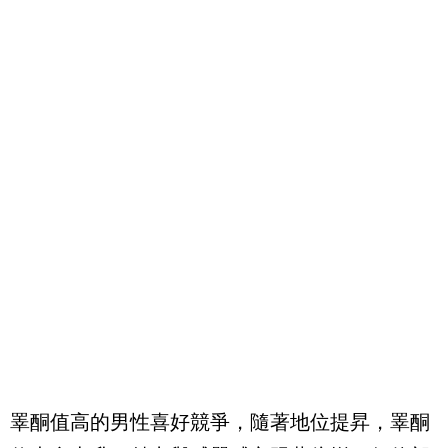
睪酮值高的男性喜好競爭，隨著地位提昇，睪酮