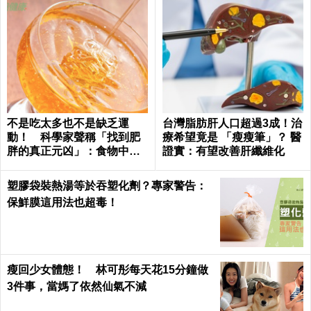
不是吃太多也不是缺乏運
台灣脂肪肝人口超過3成！治
動！ 科學家聲稱「找到肥
療希望竟是 「瘦瘦筆」？ 醫
胖的真正元凶」：食物中無
證實：有望改善肝纖維化
處不在
塑膠袋裝熱湯等於吞塑化劑？專家警告：
保鮮膜這用法也超毒！
瘦回少女體態！ 林可彤每天花15分鐘做
3件事，當媽了依然仙氣不減