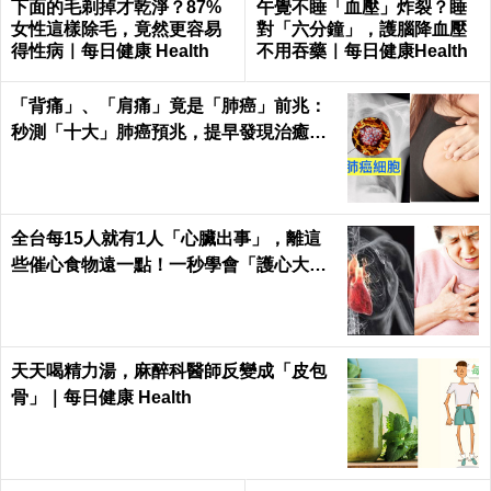
下面的毛剃掉才乾淨？87%
午覺不睡「血壓」炸裂？睡
女性這樣除毛，竟然更容易
對「六分鐘」，護腦降血壓
得性病｜每日健康 Health
不用吞藥｜每日健康Health
「背痛」、「肩痛」竟是「肺癌」前兆：
秒測「十大」肺癌預兆，提早發現治癒率
飆升50%！
全台每15人就有1人「心臟出事」，離這
些催心食物遠一點！一秒學會「護心大
法」｜每日健康 Health
天天喝精力湯，麻醉科醫師反變成「皮包
骨」｜每日健康 Health