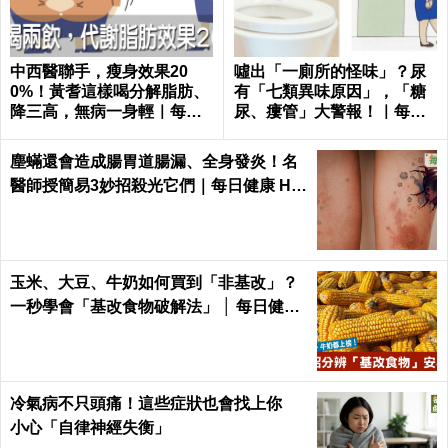
中西醫聯手，瘦身效果20
噓出「一廁所的怪味」？尿
0%！黃耆這樣喝分解脂肪、
有「七類異味原因」，「糖
降三高，無病一身輕｜每日
尿、瘻管」大警報！｜每日
健康 Health
健康Health
塵蟎還會造成腸胃道腸漏、全身發炎！名
醫師授簡易3妙招殺光它們｜每日健康 He
alth
玉米、大豆、牛奶如何買到「非基改」？
一秒學會「基改食物破解法」 │ 每日健康
Health
冷氣病不只頭痛！這些症狀也會找上你
小心「自律神經失衡」