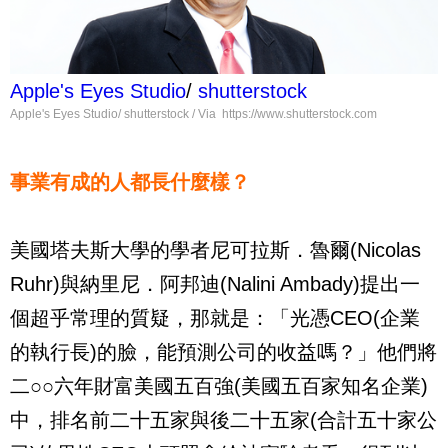
Apple's Eyes Studio
/
shutterstock
Apple's Eyes Studio/ shutterstock / Via https://www.shutterstock.com
事業有成的人都長什麼樣？
美國塔夫斯大學的學者尼可拉斯．魯爾
(Nicolas
Ruhr)
與納里尼．阿邦迪
(Nalini Ambady)
提出一
個超乎常理的質疑，那就是：「光憑
CEO(
企業
的執行長
)
的臉，能預測公司的收益嗎？」他們將
二○○六年財富美國五百強
(
美國五百家知名企業
)
中，排名前二十五家與後二十五家
(
合計五十家公