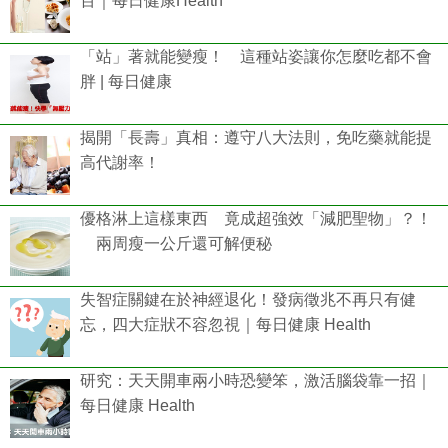
百｜每日健康Health
「站」著就能變瘦！ 這種站姿讓你怎麼吃都不會
胖 | 每日健康
揭開「長壽」真相：遵守八大法則，免吃藥就能提
高代謝率！
優格淋上這樣東西 竟成超強效「減肥聖物」？！
兩周瘦一公斤還可解便秘
失智症關鍵在於神經退化！發病徵兆不再只有健
忘，四大症狀不容忽視｜每日健康 Health
研究：天天開車兩小時恐變笨，激活腦袋靠一招｜
每日健康 Health