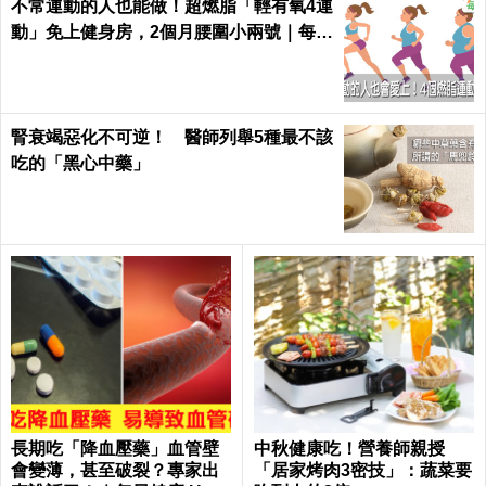
不常運動的人也能做！超燃脂「輕有氧4運
動」免上健身房，2個月腰圍小兩號｜每日
健康 Health
腎衰竭惡化不可逆！ 醫師列舉5種最不該
吃的「黑心中藥」
長期吃「降血壓藥」血管壁
中秋健康吃！營養師親授
會變薄，甚至破裂？專家出
「居家烤肉3密技」：蔬菜要