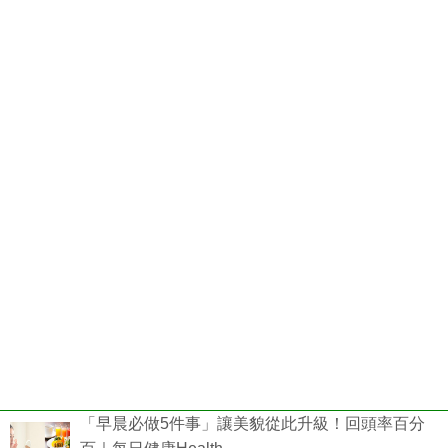
「早晨必做5件事」讓美貌從此升級！回頭率百分