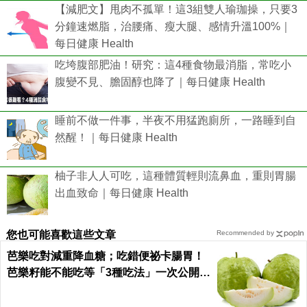
【減肥文】甩肉不孤單！這3組雙人瑜珈操，只要3
分鐘速燃脂，治腰痛、瘦大腿、感情升溫100%｜
每日健康 Health
吃垮腹部肥油！研究：這4種食物最消脂，常吃小
腹變不見、膽固醇也降了｜每日健康 Health
睡前不做一件事，半夜不用猛跑廁所，一路睡到自
然醒！｜每日健康 Health
柚子非人人可吃，這種體質輕則流鼻血，重則胃腸
出血致命｜每日健康 Health
您也可能喜歡這些文章
Recommended by
芭樂吃對減重降血糖；吃錯便祕卡腸胃！
芭樂籽能不能吃等「3種吃法」一次公開｜
每日健康 Health