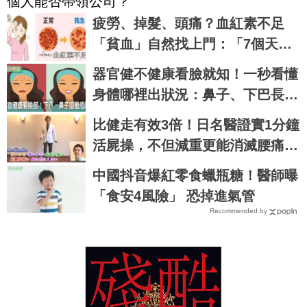
個人能否帶領公司？
疲勞、掉髮、頭痛？血紅素不足
「貧血」自然找上門：「7個天然
方法」跟著做，杜絕貧血只要一種
器官健不健康看臉就知！一秒看懂
水果！
身體哪裡出狀況：鼻子、下巴長痘
最致命｜每日健康 Health
比健走有效3倍！日名醫證實1分鐘
活屍操，不但減重更能消滅腰痛、
保護心血管｜每日健康 Health
中國抖音爆紅零食蠟瓶糖！醫師曝
「食安4風險」 恐掉進氣管
Recommended by