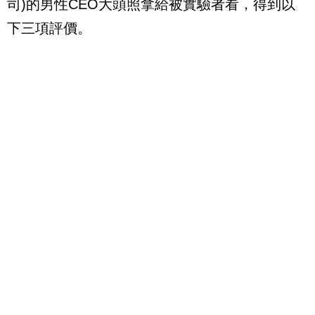
司
)
的男性
CEO
大頭照拿給被實驗者看，得到以
下三項評價。