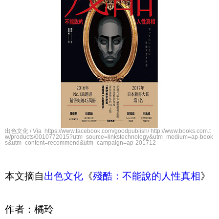
出色文化 / Via https://www.facebook.com/goodpublish/ http://www.books.com.t
w/products/0010772015?utm_source=linkstechnology&utm_medium=ap-book
s&utm_content=recommend&utm_campaign=ap-201712
本文摘自
出色文化
《
殘酷：不能說的人性真相
》
作者：橘玲