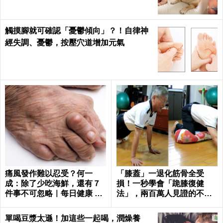
觸摸腳就可確認「憂鬱傾向」？！自律神
經失調、憂鬱，按壓穴道增加元氣
痛風發作難以忍受？何一
「膝蓋」一退化筋骨全受
成：除了少吃海鮮，還有７
損！一秒學會「跪膝復健
件事不可忽略｜每日健康 He
法」，兩百萬人見證的不老
alth
伸展術｜每日健康 Health
單喝豆漿太遜！加這些一起喝，潤燥養