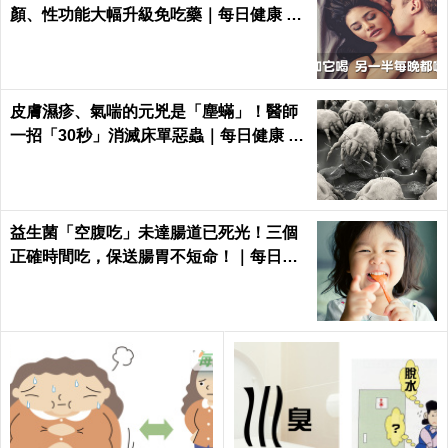
顏、性功能大幅升級免吃藥｜每日健康 He
alth
皮膚濕疹、氣喘的元兇是「塵蟎」！醫師
一招「30秒」消滅床單惡蟲｜每日健康 H
ealth
益生菌「空腹吃」未達腸道已死光！三個
正確時間吃，保送腸胃不短命！｜每日健
康Health