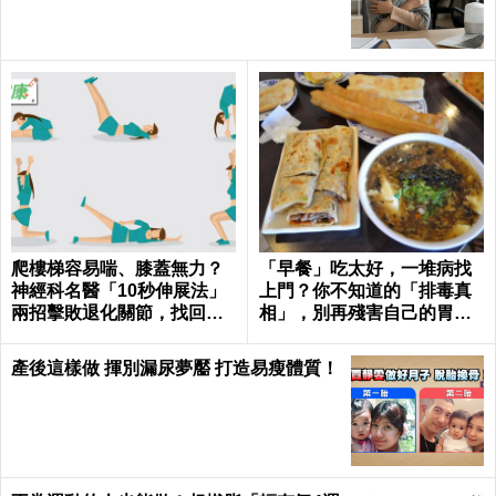
爬樓梯容易喘、膝蓋無力？
「早餐」吃太好，一堆病找
神經科名醫「10秒伸展法」
上門？你不知道的「排毒真
兩招擊敗退化關節，找回年
相」，別再殘害自己的胃
輕腳骨不求人｜每日健康 He
了！
alth
產後這樣做 揮別漏尿夢靨 打造易瘦體質！