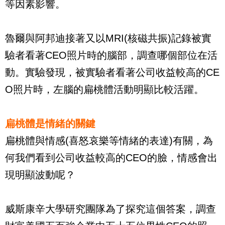
等因素影響。
魯爾與阿邦迪接著又以
MRI(
核磁共振
)
記錄被實
驗者看著
CEO
照片時的腦部，調查哪個部位在活
動。實驗發現，被實驗者看著公司收益較高的
CE
O
照片時，左腦的扁桃體活動明顯比較活躍。
扁桃體是情緒的關鍵
扁桃體與情感
(
喜怒哀樂等情緒的表達
)
有關，為
何我們看到公司收益較高的
CEO
的臉，情感會出
現明顯波動呢？
威斯康辛大學研究團隊為了探究這個答案，調查