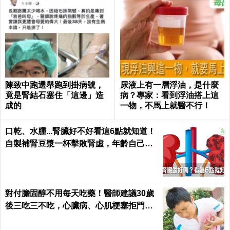
陳致中跑選舉跑到掛病號，
尿液上有一層浮油，是什麼
竟是腎結石塞住「這邊」造
病？專家：看到浮油搭上這
成的
一物，不馬上就醫不行！
口乾、水腫...腎臟好不好看這6點就知道！
自製補腎豆漿一杯擊敗腎虛，年齡自己決
定｜每日健康 Health
對付膽固醇不用每天吃藥！醫師建議30歲
後三吃三不吃，心臟病、心肌梗塞拒門外
｜每日健康 Health