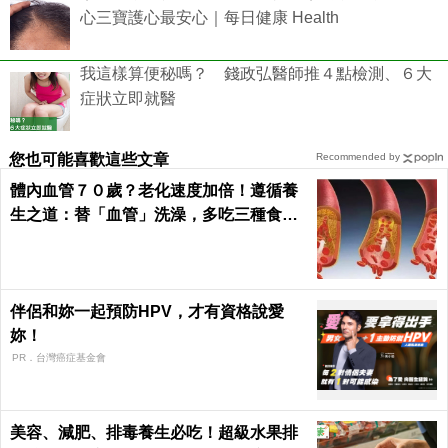
心三寶護心最安心｜每日健康 Health
我這樣算便秘嗎？ 錢政弘醫師推４點檢測、６大
症狀立即就醫
您也可能喜歡這些文章
Recommended by
體內血管７０歲？老化速度加倍！遵循養
生之道：替「血管」洗澡，多吃三種食物
化瘀去油｜每日健康Health
伴侶和妳一起預防HPV，才有資格說愛
妳！
PR．台灣癌症基金會
美容、減肥、排毒養生必吃！超級水果排