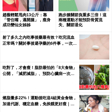
趙薇輕鬆甩肉13公斤：靠
跑步膝關節負重多三倍！這
「管住嘴，邁開腿」，瘦身
兩種運動才能預防骨質流
成功變仙女姊姊
失、關節退化
射了多久之內吃事後藥最有效？吃完流血
正常嗎？關於事後避孕藥的6件事，一次報
你知｜每日健康 Health
吃對了，才會瘦！脂肪最怕的「8大食物」
公開，「減肥減脂」、預防心臟病一次滿
足｜每日健康Health
燃脂量多22%！運動後吃這4組黃金食物，
加速代謝、穩定血糖，免挨餓更好瘦｜每
日健康 Health