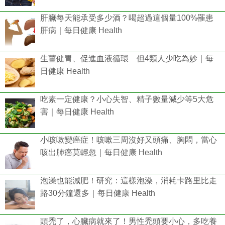
肝臟每天能承受多少酒？喝超過這個量100%罹患
肝病｜每日健康 Health
生薑健胃、促進血液循環 但4類人少吃為妙｜每
日健康 Health
吃素一定健康？小心失智、精子數量減少等5大危
害｜每日健康 Health
小咳嗽變癌症！咳嗽三周沒好又頭痛、胸悶，當心
咳出肺癌莫輕忽｜每日健康 Health
泡澡也能減肥！研究：這樣泡澡，消耗卡路里比走
路30分鐘還多｜每日健康 Health
頭禿了，心臟病就來了！男性禿頭要小心，多吃養