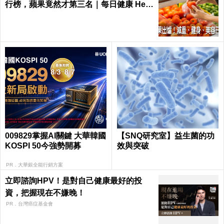
行榜，蘋果竟然才第三名｜每日健康 Heal
th
009829掌握AI關鍵 大華韓國
【SNQ研究室】益生菌的功
KOSPI 50今強勢開募
效與突破
PR．大華銀全能行銷方案
立即諮詢HPV！是對自己健康最好的投
資，把握現在不嫌晚！
PR．台灣癌症基金會