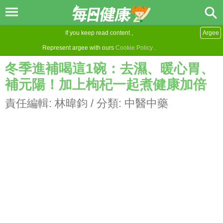
If you keep read content ,
Argee
Represent argee with ours
Cookie Policy
.
冬季進補喝這1碗：去濕、暖心胃、
補元陽！加上枸杞一起煮健康加倍
責任編輯:
林暐鈞
/ 分類:
中醫中藥