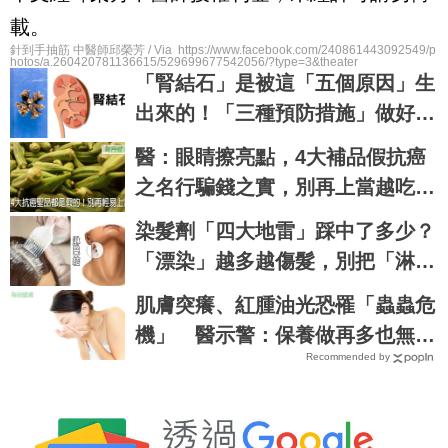
載。
針到手抽筋 中醫師邱榮芳 / Via https://www.facebook.com/240861443092549/p
hotos/a.260420781136615/529699677542056/?type=3&theater
「腎結石」是被這「五個原因」生
出來的！「三種預防措施」做好，
終身不用「理腎結」！｜每日健康
醫：眼睛擦亮點，4大補品假抗癌
Health
之名行騙錢之實，別再上當越吃病
越重｜每日健康 Health
染髮劑「四大地雷」踩中了多少？
「漂染」越多越傷髮，別把「淋巴
癌」染上身！｜每日健康Health
肌膚突癢、紅腫油光恐罹「蟲蟲危
機」 醫示警：保養做再多也無濟
Recommended by
於事