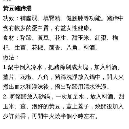
黃豆豬蹄湯
功效：補虛弱、填腎精、健腰膝等功能。豬蹄中
含有較多的蛋白質，有益女性健康。
食材：豬蹄、黃豆、花生、甜玉米、紅棗、枸
杞、生薑、花椒、茴香、八角、料酒。
做法：
1.鍋中倒入冷水，把豬蹄剁成大塊，加入料酒、
薑片、花椒、八角，豬蹄洗淨放入鍋中，開大火
煮出血水和浮沫後，撈出豬蹄用清水洗淨。
2. 將豬蹄放入砂鍋，一次加足水，放入料酒、甜
玉米、薑、泡好的黃豆，蓋上蓋子，燒開後加入
少許茴香，再開中火燒半個小時左右。