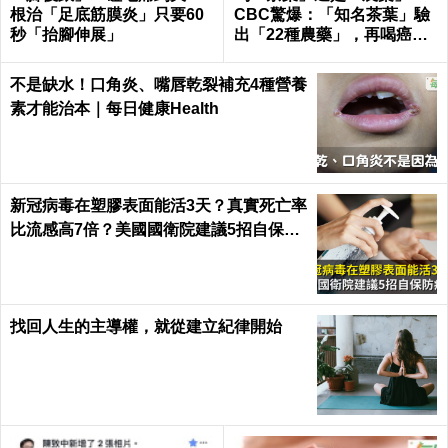
根治「足底筋膜炎」只要60
CBC驚爆：「知名茶葉」驗
秒「抬腳伸展」
出「22種農藥」，再喝癌
症、賀爾蒙失調找上門｜每
日健康 Health
不是缺水！口角炎、嘴唇乾裂補充4種營養
素才能治本｜每日健康Health
新冠病毒在塑膠表面能活3天？真實死亡率
比流感高7倍？美國國衛院建議5招自保防
病毒
找回人生的主導權，就從建立紀律開始