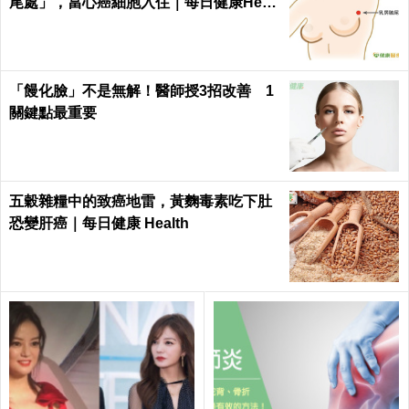
尾處」，當心癌細胞入住｜每日健康Healt
h
「饅化臉」不是無解！醫師授3招改善 1
關鍵點最重要
五穀雜糧中的致癌地雷，黃麴毒素吃下肚
恐變肝癌｜每日健康 Health