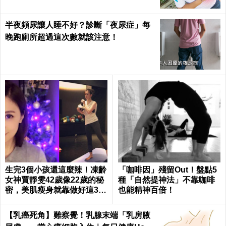
半夜頻尿讓人睡不好？診斷「夜尿症」每
晚跑廁所超過這次數就該注意！
生完3個小孩還這麼辣！凍齡
「咖啡因」殘留Out！盤點5
女神賈靜雯42歲像22歲的秘
種「自然提神法」不靠咖啡
密，美肌瘦身就靠做好這3件
也能精神百倍！
事｜每日健康 Health
【乳癌死角】難察覺！乳腺末端「乳房腋