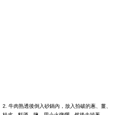
2. 牛肉熟透後倒入砂鍋內，放入拍破的蔥、薑、
桂皮、料酒、鹽，用小火燉爛，然後去掉蔥、