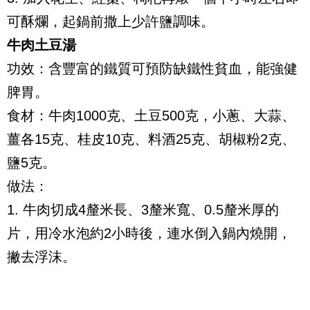
可酥爛，起鍋前撒上少許鹽調味。
牛肉土豆湯
功效：含豐富的鐵質可預防缺鐵性貧血，能強健
脾胃。
食材：牛肉1000克、土豆500克，小蔥、大蒜、
薑各15克、桂皮10克、料酒25克、胡椒粉2克、
鹽5克。
做法：
1. 牛肉切成4釐米長、3釐米寬、0.5釐米厚的
片，用冷水泡約2小時後，連水倒入鍋內燒開，
撇去浮沫。