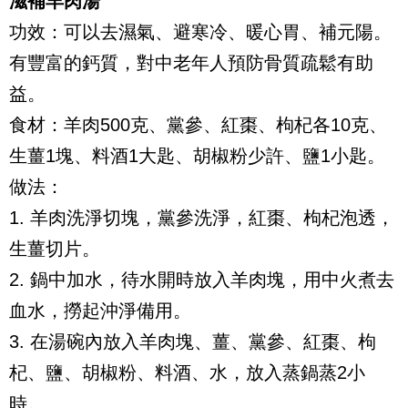
滋補羊肉湯
功效：可以去濕氣、避寒冷、暖心胃、補元陽。
有豐富的鈣質，對中老年人預防骨質疏鬆有助
益。
食材：羊肉500克、黨參、紅棗、枸杞各10克、
生薑1塊、料酒1大匙、胡椒粉少許、鹽1小匙。
做法：
1. 羊肉洗淨切塊，黨參洗淨，紅棗、枸杞泡透，
生薑切片。
2. 鍋中加水，待水開時放入羊肉塊，用中火煮去
血水，撈起沖淨備用。
3. 在湯碗內放入羊肉塊、薑、黨參、紅棗、枸
杞、鹽、胡椒粉、料酒、水，放入蒸鍋蒸2小
時。