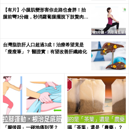
【有片】小腿肌變形害你走路也會胖！抬
腿前彎3分鐘，秒消蘿蔔腿擺脫下肢贅肉｜
每日健康 Health
台灣脂肪肝人口超過3成！治療希望竟是
「瘦瘦筆」？ 醫證實：有望改善肝纖維化
「腳後跟」一碰地痛到哭？
喝「茶葉」還是「農藥」？