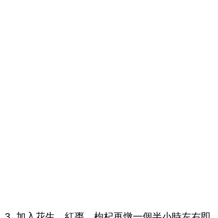
3. 加入花生、紅棗、枸杞再燉一個半小時左右即