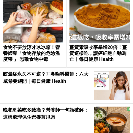
食物不要放涼才冰冰箱！營
薑黃素吸收率暴增20倍！薑
養師曝「食物存放的危險溫
黃這樣吃，讓癌細胞自動凋
度帶 」 恐致食物中毒
亡｜每日健康 Health
眩暈症永久不可逆？耳鼻喉科醫師：六大
威脅要避開｜每日健康 Health
晚餐剩菜吃多致癌？營養師一句話破解：
這樣處理保住營養兼甩肉