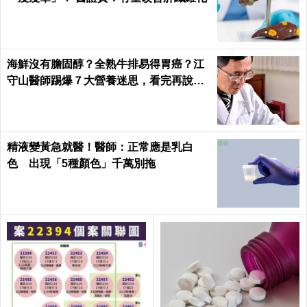
海鮮沒有膽固醇？全熟牛排易得胃癌？江
守山醫師踢爆７大營養迷思，看完再說你
懂健康｜每日健康 Health
精液變黃急就醫！醫師：正常應是乳白
色 出現「5種顏色」千萬別拖