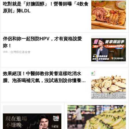
吃對就是「好膽固醇」！營養師曝「4飲食
原則」降LDL
伴侶和妳一起預防HPV，才有資格說愛
妳！
PR．台灣癌症基金會
效果絕頂！中醫師教你黃耆這樣吃消水
腫、泡茶喝補元氣，沒試過別說你懂養生
｜每日健康 Health