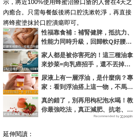
示，將近100%使用蜂蜜治療口瘡的人會在4天之
內癒合。只需每餐飯後將口腔洗漱乾淨，再直接
將蜂蜜塗抹於口腔潰瘍即可。
性福靠食補：補腎健脾，抵抗力、
性能力同時升級，回歸軟Q好腰力
| 每日健康Health
家人都是被你害死的！這三種油拿
來炒菜=向乳癌招手，還不丟掉
嗎？｜每日健康 Health
尿液上有一層浮油，是什麼病？專
家：看到浮油搭上這一物，不馬上
就醫不行！
真的錯了，別再用枸杞泡水喝！教
你最強吃法，真正減肥、抗老、滋
Recommended by
補肝腎｜每日健康Health
延伸閱讀：