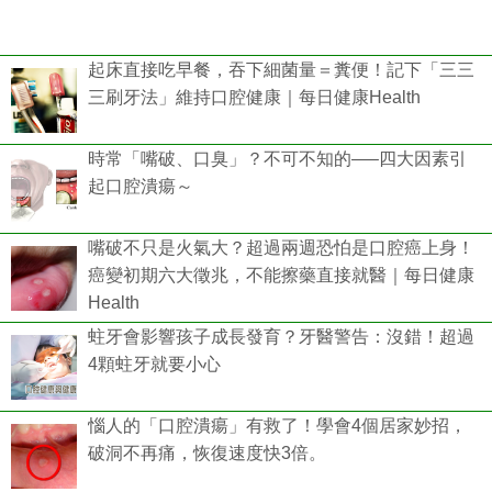
起床直接吃早餐，吞下細菌量＝糞便！記下「三三
三刷牙法」維持口腔健康｜每日健康Health
時常「嘴破、口臭」？不可不知的—–四大因素引
起口腔潰瘍～
嘴破不只是火氣大？超過兩週恐怕是口腔癌上身！
癌變初期六大徵兆，不能擦藥直接就醫｜每日健康
Health
蛀牙會影響孩子成長發育？牙醫警告：沒錯！超過
4顆蛀牙就要小心
惱人的「口腔潰瘍」有救了！學會4個居家妙招，
破洞不再痛，恢復速度快3倍。