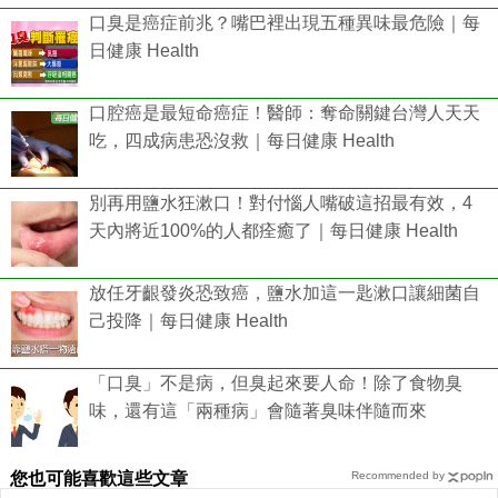
口臭是癌症前兆？嘴巴裡出現五種異味最危險｜每
日健康 Health
口腔癌是最短命癌症！醫師：奪命關鍵台灣人天天
吃，四成病患恐沒救｜每日健康 Health
別再用鹽水狂漱口！對付惱人嘴破這招最有效，4
天內將近100%的人都痊癒了｜每日健康 Health
放任牙齦發炎恐致癌，鹽水加這一匙漱口讓細菌自
己投降｜每日健康 Health
「口臭」不是病，但臭起來要人命！除了食物臭
味，還有這「兩種病」會隨著臭味伴隨而來
您也可能喜歡這些文章
Recommended by