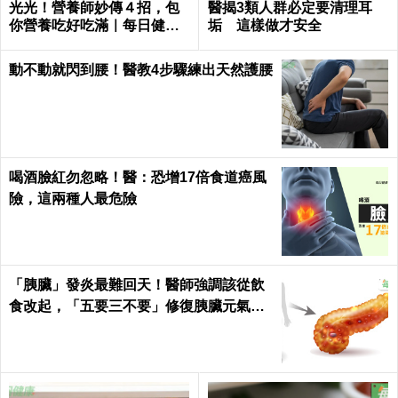
光光！營養師妙傳４招，包
醫揭3類人群必定要清理耳
你營養吃好吃滿｜每日健康
垢 這樣做才安全
Health
動不動就閃到腰！醫教4步驟練出天然護腰
喝酒臉紅勿忽略！醫：恐增17倍食道癌風
險，這兩種人最危險
「胰臟」發炎最難回天！醫師強調該從飲
食改起，「五要三不要」修復胰臟元氣｜
每日健康 Health