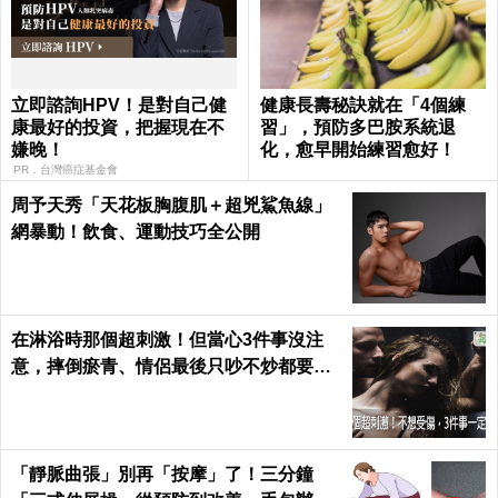
立即諮詢HPV！是對自己健
健康長壽秘訣就在「4個練
康最好的投資，把握現在不
習」，預防多巴胺系統退
嫌晚！
化，愈早開始練習愈好！
PR．台灣癌症基金會
周予天秀「天花板胸腹肌＋超兇鯊魚線」
網暴動！飲食、運動技巧全公開
在淋浴時那個超刺激！但當心3件事沒注
意，摔倒瘀青、情侶最後只吵不炒都要怪
自己｜每日健康 Health
「靜脈曲張」別再「按摩」了！三分鐘