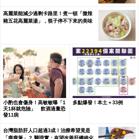
高麗菜能減少過剩卡路里！煮一頓「微辣
豬五花高麗菜湯」，筷子停不下來的美味
小酌也會傷身！高敏敏曝「1
多點爆發！本土＋33例
天1杯就危險」 飲酒過量恐
發11病
台灣脂肪肝人口超過3成！治療希望竟是
「瘦瘦筆」？ 醫證實：有望改善肝纖維化