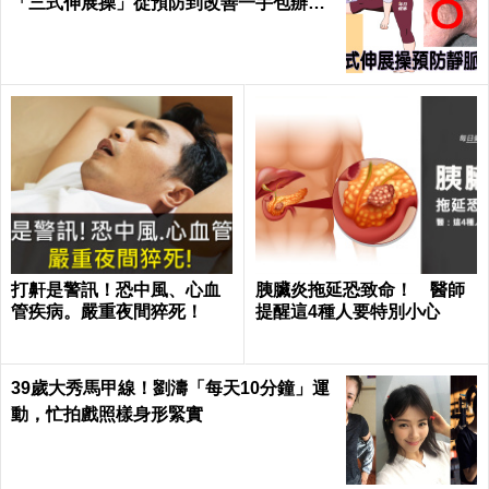
「三式伸展操」從預防到改善一手包辦｜
每日健康 Health
打鼾是警訊！恐中風、心血
胰臟炎拖延恐致命！ 醫師
管疾病。嚴重夜間猝死！
提醒這4種人要特別小心
39歲大秀馬甲線！劉濤「每天10分鐘」運
動，忙拍戲照樣身形緊實