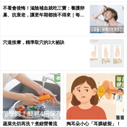
不看會後悔！滋陰補血就吃三寶：養護卵
巢、抗衰老，讓更年期都捨不得來｜每日
健康 Health
穴道按摩，精準取穴的3大祕訣
蔬菜先切再洗？煮錯營養流
掏耳朵小心「耳膜破裂」！