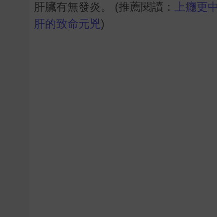
肝臟有無發炎。
(推薦閱讀：
上癮更
肝的致命元兇
)