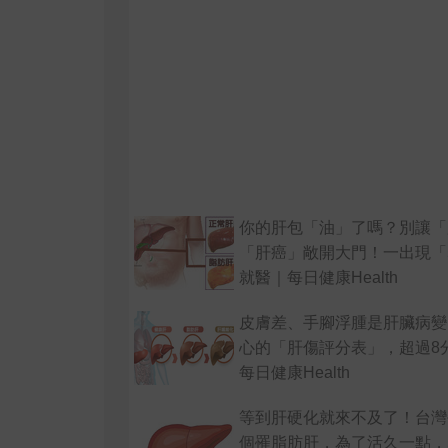
你的肝包「油」了嗎？別讓「
「肝癌」敞開大門！一出現「
就醫｜每日健康Health
皮膚差、手腳浮腫是肝臟病變
心的「肝傷評分表」，超過8
每日健康Health
等到肝硬化就來不及了！台灣
個罹脂肪肝，為了活久一點，