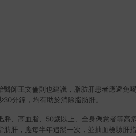
治醫師王文倫則也建議，脂肪肝患者應避免
少
30
分鐘，均有助於消除脂肪肝。
肥胖、高血脂、
50
歲以上、全身倦怠者等高
脂肪肝，應每半年追蹤一次，並抽血檢驗肝