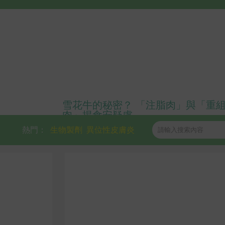
雪花牛的秘密？ 「注脂肉」與「重
肉」揭食安疑慮
熱門：
生物製劑
異位性皮膚炎