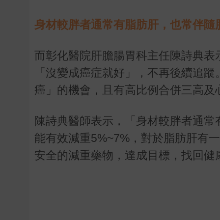
身材較胖者通常有脂肪肝，也常伴隨
而彰化醫院肝膽腸胃科主任陳詩典表
「沒變成癌症就好」，不再後續追蹤
癌」的機會，且有高比例合併三高及
陳詩典醫師表示，「身材較胖者通常
能有效減重5%~7%，對於脂肪肝有
安全的減重藥物，達成目標，找回健