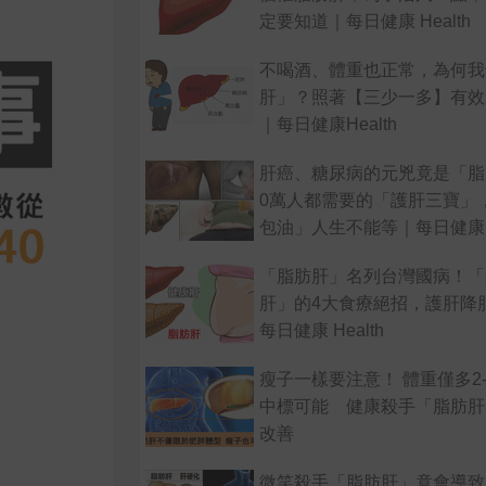
定要知道｜每日健康 Health
不喝酒、體重也正常，為何我
肝」？照著【三少一多】有效
｜每日健康Health
肝癌、糖尿病的元兇竟是「脂
0萬人都需要的「護肝三寶」
包油」人生不能等｜每日健康 He
「脂肪肝」名列台灣國病！「
肝」的4大食療絕招，護肝降
每日健康 Health
瘦子一樣要注意！ 體重僅多2
中標可能 健康殺手「脂肪肝
改善
微笑殺手「脂肪肝」竟會導致