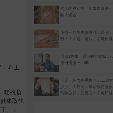
驚！輕熟女靠「水果瘦身法」
數大爆發
小孩不熬夜也會爆肝，醫師：
最大主因是「這個」｜每日健康 
只做1件事 醫師肝指數從170
每日健康 Health
降」為正
一天一杯含糖手搖飲，11歲
肪肝」！醫師：無治療特效藥
，吃的順
危險族群」要當心！｜每日健康 
養健康取代
單了。」