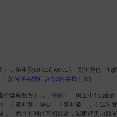
了」，體重變
69KG(
減
6KG)
，脂肪肝也「飛
！ 如何逆轉醫師說做2件事最有效
)
指導健康飲食方式，舉例：一周至少
1
天蔬食
的「吃飯配菜」變成「吃菜配飯」，吃出營
錢，「而且有同伴互相鼓勵，減肥就更加簡