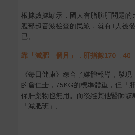
根據數據顯示，國人有脂肪肝問題的
腹部超音波檢查的民眾，就有
1
人被
已。
靠「減肥一個月」，肝指數170→40
《每日健康》綜合了媒體報導，發現
的詹仁士，
75KG
的標準體重，但「
保肝藥物也無用。而後經其他醫師鼓
「減肥班」。