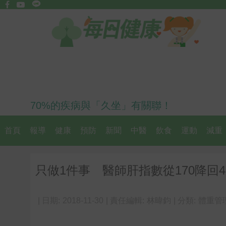
70%的疾病與「久坐」有關聯！
首頁
報導
健康
預防
新聞
中醫
飲食
運動
減重
只做1件事 醫師肝指數從170降回4
| 日期:
2018-11-30
| 責任編輯:
林暐鈞
| 分類:
體重管