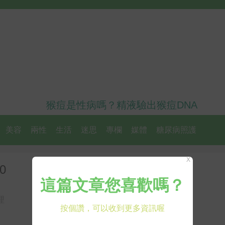
猴痘是性病嗎？精液驗出猴痘DNA
美容
兩性
生活
迷思
專欄
媒體
糖尿病照護
X
0
理