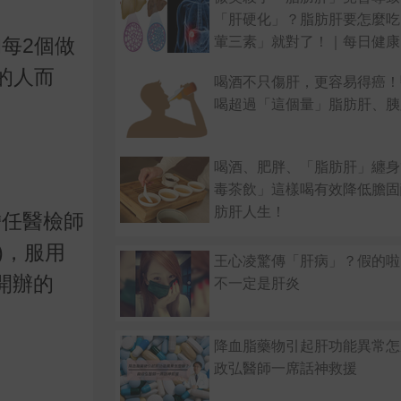
「肝硬化」？脂肪肝要怎麼吃
葷三素」就對了！｜每日健康He
均每
2
個做
的人而
喝酒不只傷肝，更容易得癌！
喝超過「這個量」脂肪肝、胰
喝酒、肥胖、「脂肪肝」纏身
毒茶飲」這樣喝有效降低膽固
肪肝人生！
擔任醫檢師
)
，服用
王心凌驚傳「肝病」？假的啦
開辦的
不一定是肝炎
降血脂藥物引起肝功能異常怎
政弘醫師一席話神救援