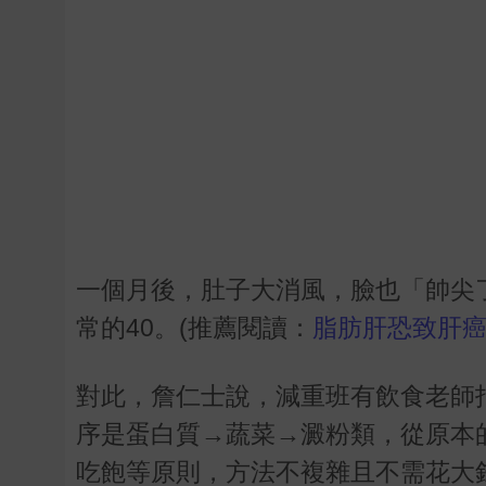
一個月後，肚子大消風，臉也「帥尖
常的
40
。(推薦閱讀：
脂肪肝恐致肝癌
對此，詹仁士說，減重班有飲食老師
序是蛋白質
→
蔬菜
→
澱粉類，從原本
吃飽等原則，方法不複雜且不需花大