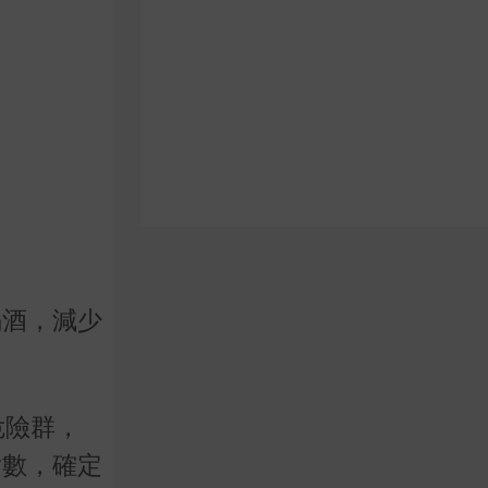
喝酒，減少
危險群，
指數，確定