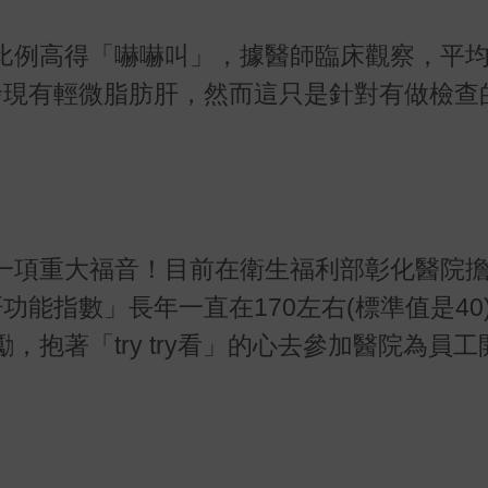
比例高得「嚇嚇叫」，據醫師臨床觀察，平
發現有輕微脂肪肝，然而這只是針對有做檢查
一項重大福音！目前在衛生福利部彰化醫院
肝功能指數」長年一直在
170
左右
(
標準值是
40
勵，抱著「
try try
看」的心去參加醫院為員工