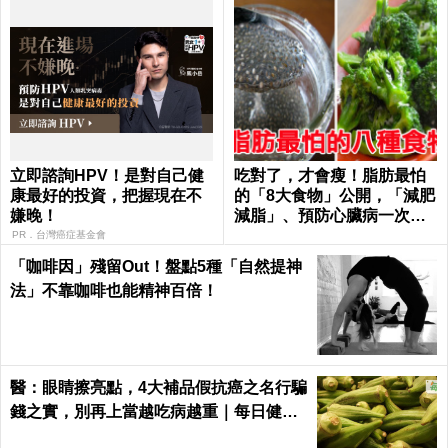
立即諮詢HPV！是對自己健
吃對了，才會瘦！脂肪最怕
康最好的投資，把握現在不
的「8大食物」公開，「減肥
嫌晚！
減脂」、預防心臟病一次滿
足｜每日健康Health
PR．台灣癌症基金會
「咖啡因」殘留Out！盤點5種「自然提神
法」不靠咖啡也能精神百倍！
醫：眼睛擦亮點，4大補品假抗癌之名行騙
錢之實，別再上當越吃病越重｜每日健康
Health