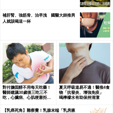
補肝腎、強筋骨、治早洩 國醫大師推男
人就該喝這一杯
對付膽固醇不用每天吃藥！
夏天呼吸道易不適！醫推4食
醫師建議30歲後三吃三不
物「抗發炎、增強免疫」
吃，心臟病、心肌梗塞拒門
喝檸檬水有助保持清潔
外｜每日健康 Health
【乳癌死角】難察覺！乳腺末端「乳房腋