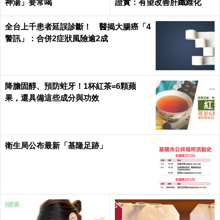
神湯」要常喝
證實：有望改善肝纖維化
全台上千患者延誤診斷！ 醫揭大腸癌「4
警訊」：合併2症狀風險逾2成
降膽固醇、預防蛀牙！1杯紅茶=6顆蘋
果，還具備這些成分與功效
衛生局公布最新「基隆足跡」