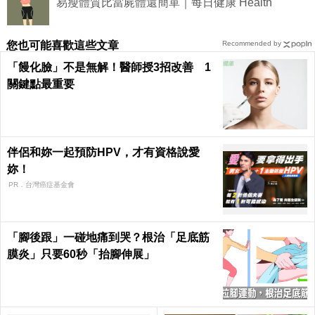
易瘦體質比當屍體還簡單｜每日健康 Health
您也可能喜歡這些文章
Recommended by
「饅化臉」不是無解！醫師授3招改善 1
關鍵點最重要
伴侶和妳一起預防HPV，才有資格說愛
妳！
PR．台灣癌症基金會
「腳後跟」一碰地痛到哭？根治「足底筋
膜炎」只要60秒「抬腳伸展」