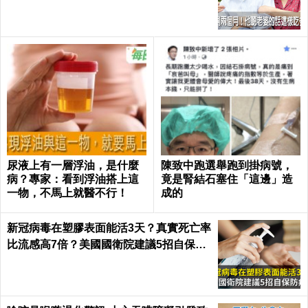
呼：不可思議｜每日健康 Health
尿液上有一層浮油，是什麼
陳致中跑選舉跑到掛病號，
病？專家：看到浮油搭上這
竟是腎結石塞住「這邊」造
一物，不馬上就醫不行！
成的
新冠病毒在塑膠表面能活3天？真實死亡率
比流感高7倍？美國國衛院建議5招自保防
病毒