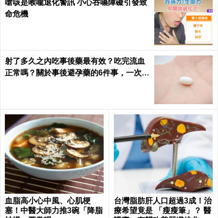
嗆咳是喉嚨退化警訊 小心吞嚥障礙引發致
命危機
射了多久之內吃事後藥最有效？吃完流血
正常嗎？關於事後避孕藥的6件事，一次報
你知｜每日健康 Health
血脂高小心中風、心肌梗
台灣脂肪肝人口超過3成！治
塞！中醫大師力推3碗「降脂
療希望竟是 「瘦瘦筆」？ 醫