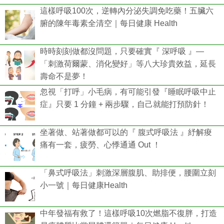
這樣呼吸100次，逆轉內分泌失調免吃藥！五臟六
腑的陳年毒素全清空｜每日健康 Health
時時刻刻做都沒問題，只要確實『 深呼吸 』—
「刺激荷爾蒙、消化變好」等八大珍貴效益，延長
壽命不是夢！
忽視「打呼」小毛病，有可能引發『睡眠呼吸中止
症』只要 1 分鐘 + 兩步驟，自己就能打預防針！
坐著做、站著做都可以的『 腹式呼吸法 』紓解痠
痛有一套，疲勞、心悸通通 Out ！
「鼻式呼吸法」刺激深層腹肌、助排便，腰圍立刻
小一號｜每日健康Health
中年發福有救了！這樣呼吸10次燃脂不復胖，打造