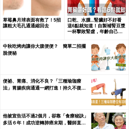
草莓鼻月球表面有救了！5招
口乾、水腫...腎臟好不好看
讓粗大毛孔通通縮回去
這6點就知道！自製補腎豆漿
一杯擊敗腎虛，年齡自己決
定｜每日健康 Health
中秋吃烤肉讓你大腹便便？ 簡單二招擺
脫便秘
便祕、胃痛、消化不良？「三種瑜珈療
法」胃腸疾病通通一網打進！持久不復
發！
他被宣告活不過2個月，卻靠「食療秘訣」
多活６年！成功逆轉肺癌末期，醫師直