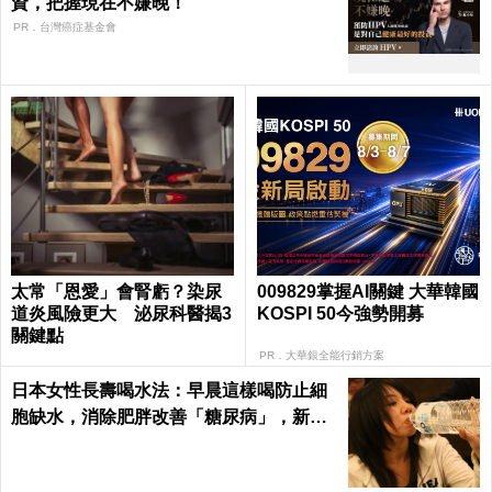
資，把握現在不嫌晚！
PR．台灣癌症基金會
太常「恩愛」會腎虧？染尿
009829掌握AI關鍵 大華韓國
道炎風險更大 泌尿科醫揭3
KOSPI 50今強勢開募
關鍵點
PR．大華銀全能行銷方案
日本女性長壽喝水法：早晨這樣喝防止細
胞缺水，消除肥胖改善「糖尿病」，新陳
代謝加速25%！