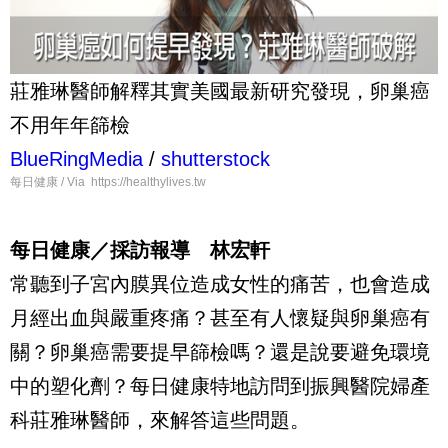
莊雅琳醫師解釋其實美國最新研究發現，卵巢癌
不用年年篩檢
BlueRingMedia
/
shutterstock
每日健康 / Via https://healthylives.tw
每日健康／採訪報導 林宏軒
常聽到子宮內膜異位造成女性的痛苦，也會造成
月經出血與嚴重疼痛？甚至有人懷疑與卵巢癌有
關？卵巢癌需要提早篩檢嗎？還是說要避免環境
中的塑化劑？每日健康特地訪問到振興醫院婦產
科莊雅琳醫師，來解答這些問題。