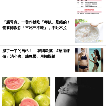
「腸胃炎」一發作就吃「稀飯」是錯的！
營養師教你「三吃三不吃」，不吐不拉、
腸胃速速好｜每日健康Health
減了一半的自己！ 韓國歐膩「4招這樣
做」消小腹、練翹臀、甩蝴蝶袖