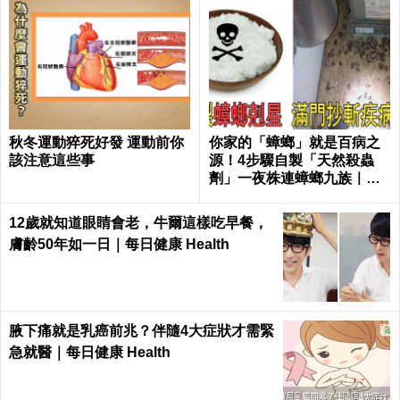
秋冬運動猝死好發 運動前你
你家的「蟑螂」就是百病之
該注意這些事
源！4步驟自製「天然殺蟲
劑」一夜株連蟑螂九族｜每
日健康 Health
12歲就知道眼睛會老，牛爾這樣吃早餐，
膚齡50年如一日｜每日健康 Health
腋下痛就是乳癌前兆？伴隨4大症狀才需緊
急就醫｜每日健康 Health