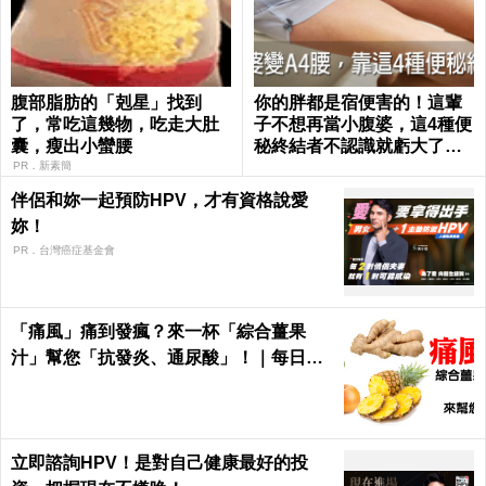
腹部脂肪的「剋星」找到
你的胖都是宿便害的！這輩
了，常吃這幾物，吃走大肚
子不想再當小腹婆，這4種便
囊，瘦出小蠻腰
秘終結者不認識就虧大了｜
每日健康 Health
PR．新素簡
伴侶和妳一起預防HPV，才有資格說愛
妳！
PR．台灣癌症基金會
「痛風」痛到發瘋？來一杯「綜合薑果
汁」幫您「抗發炎、通尿酸」！｜每日健
康Health
立即諮詢HPV！是對自己健康最好的投