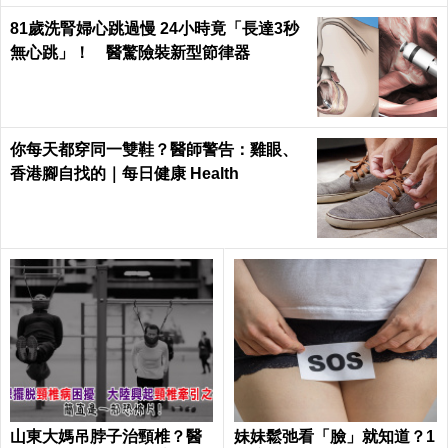
81歲洗腎婦心跳過慢 24小時竟「長達3秒
無心跳」！ 醫驚險裝新型節律器
你每天都穿同一雙鞋？醫師警告：雞眼、
香港腳自找的｜每日健康 Health
山東大媽吊脖子治頸椎？醫
妹妹鬆弛看「臉」就知道？1