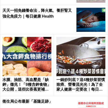
天天一招免錢養命法，降火氣、養肝腎又
強化免疫力｜每日健康 Health
水腫、抽筋、高血壓是「缺
一鍋炒到底？這4種炒菜習慣
鉀」徵兆！「9種含鉀食物」
致癌、營養流光光！為了全
大公開，這些比香蕉更補鉀
家人健康一定要改｜每日健
｜每日健康 Health
康 Health
衛生局公布最新「基隆足跡」