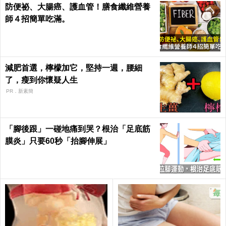
防便祕、大腸癌、護血管！膳食纖維營養
師４招簡單吃滿。
減肥首選，檸檬加它，堅持一週，腰細
了，瘦到你懷疑人生
PR．新素簡
「腳後跟」一碰地痛到哭？根治「足底筋
膜炎」只要60秒「抬腳伸展」