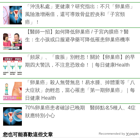
「沖洗私處」更健康？研究指出：不只「卵巢癌」
風險激增兩倍，還可導致骨盆腔炎和「子宮頸
癌」！
【醫師一招】如何降低卵巢癌 / 子宮內膜癌？醫
生：生小孩或口服避孕藥可降低罹患卵巢癌機率
「頻尿」、「腹脹」別輕忽！關於【卵巢癌】的早
期四大警訊，不注意恐致命！｜每日健康Health
「卵巢癌」殺人無聲無息！易水腫、掉體重等「八
大症狀」勿輕忽，當心罹患「第一期卵巢癌」｜每
日健康 Health
70%卵巢癌患者確診已晚期 醫師點名5種人、4症
狀應特別小心
您也可能喜歡這些文章
Recommended by