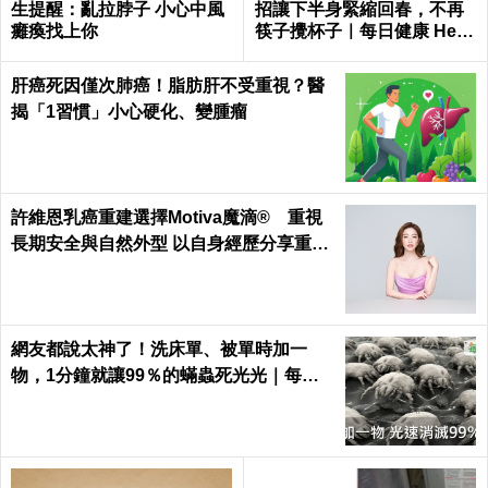
生提醒：亂拉脖子 小心中風
招讓下半身緊縮回春，不再
癱瘓找上你
筷子攪杯子｜每日健康 Healt
h
肝癌死因僅次肺癌！脂肪肝不受重視？醫
揭「1習慣」小心硬化、變腫瘤
許維恩乳癌重建選擇Motiva魔滴® 重視
長期安全與自然外型 以自身經歷分享重建
考量 鼓勵病友正向面對治療歷程
網友都說太神了！洗床單、被單時加一
物，1分鐘就讓99％的蟎蟲死光光｜每日
健康 Health