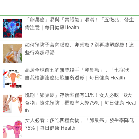
「卵巢癌」易與「胃脹氣」混淆！「五徵兆」發生
需注意｜每日健康Health
如何預防子宮內膜癌、卵巢癌？別再裝塑膠袋！這
些行為超母湯
高居全球前五的無聲殺手「卵巢癌」，「七症狀」
自我檢測讓癌細胞無所遁形｜每日健康 Health
晚期「卵巢癌」存活率僅有11%！女人必吃「8大
食物」搶先預防，罹癌率大降75%｜每日健康 Heal
th
女人必看：多吃四種食物，「卵巢癌」發生率降低
75%｜每日健康 Health