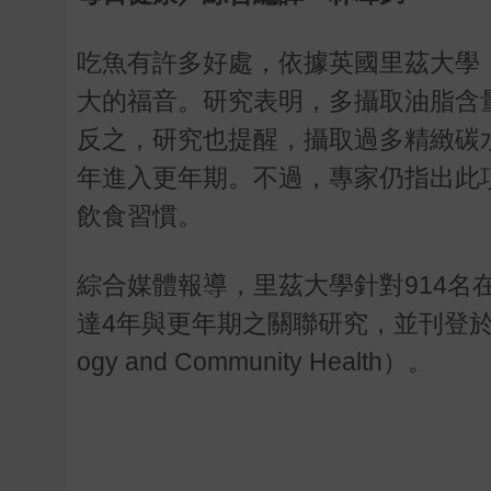
吃魚有許多好處，依據英國里茲大學
大的福音。研究表明，多攝取油脂含
反之，研究也提醒，攝取過多精緻碳
年進入更年期。不過，專家仍指出此
飲食習慣。
綜合媒體報導，里茲大學針對
914
名
達
4
年與更年期之關聯研究，並刊登
ogy and Community Health
）。