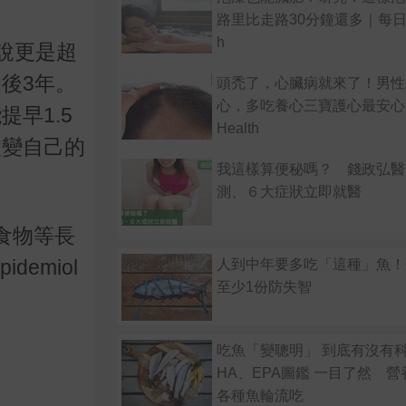
路里比走路30分鐘還多｜每日健康
h
說更是超
延後
3
年。
頭禿了，心臟病就來了！男性
心，多吃養心三寶護心最安心
能提早
1.5
Health
改變自己的
我這樣算便秘嗎？ 錢政弘醫
測、６大症狀立即就醫
食物等長
Epidemiol
人到中年要多吃「這種」魚！
至少1份防失智
吃魚「變聰明」 到底有沒有
HA、EPA圖鑑 一目了然 
各種魚輪流吃