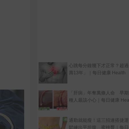
心跳每分鐘幾下才正常？超過
壽13年」｜每日健康 Health
「肝病」年奪萬條人命 早期
種人最該小心｜每日健康 Heal
通勤就能瘦！這三招連搭捷運
鬆練出平坦腹、蜜桃臀｜每日健康