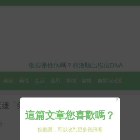
猴痘是性病嗎？精液驗出猴痘DNA
美容
兩性
生活
迷思
專欄
媒體
糖尿病照護
X
延緩「卵巢老化」
食