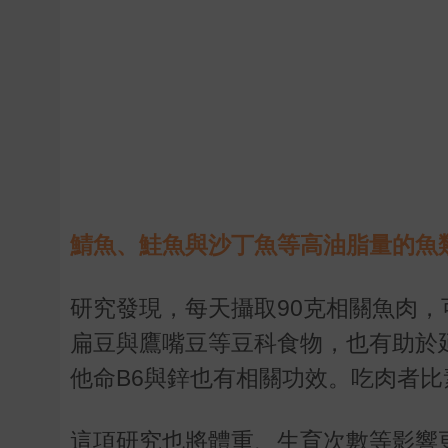
鯖魚、鮭魚與沙丁魚等高油脂量的魚
研究發現，每天攝取
90
克相關魚肉，
扁豆與鷹嘴豆等豆科食物，也有助於
他命
B6
與鋅也有相關功效。吃肉者比
這項研究也將體重、生育次數等影響