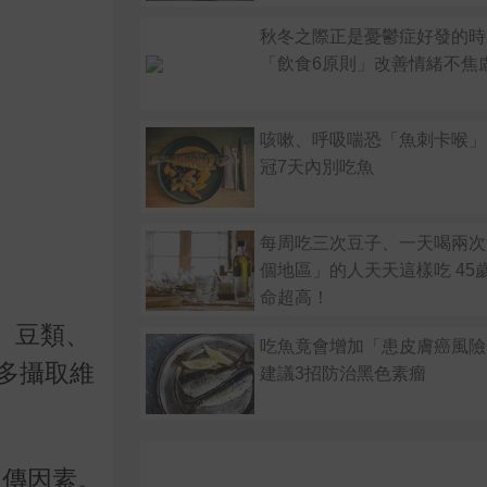
秋冬之際正是憂鬱症好發的時
「飲食6原則」改善情緒不焦
咳嗽、呼吸喘恐「魚刺卡喉」
冠7天內別吃魚
每周吃三次豆子、一天喝兩次酒..
個地區」的人天天這樣吃 45
命超高！
、豆類、
吃魚竟會增加「患皮膚癌風險
多攝取維
建議3招防治黑色素瘤
遺傳因素。