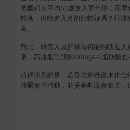
英國婦女平均
51
歲進入更年期，而早
較高，但晚進入真的比較好嗎？根據
高。
對此，研究人員解釋為何能夠晚進入
限，高油脂魚類的
Omega-3
脂肪酸也
值得注意的是，若愛吃精緻碳水化合
荷爾蒙的活動，並提高雌激素濃度，