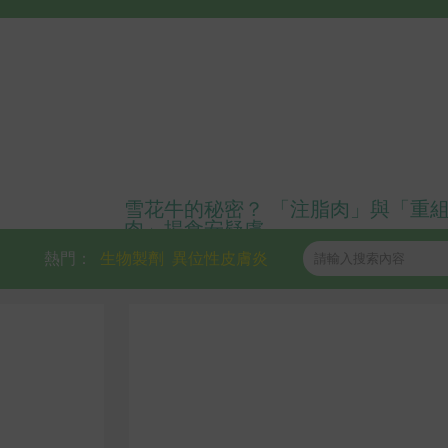
雪花牛的秘密？ 「注脂肉」與「重
肉」揭食安疑慮
熱門：
生物製劑
異位性皮膚炎