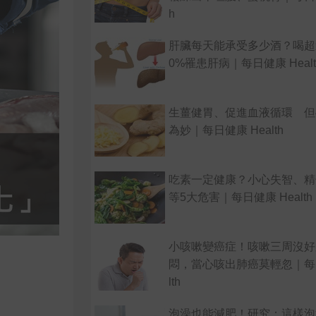
h
肝臟每天能承受多少酒？喝超
0%罹患肝病｜每日健康 Healt
生薑健胃、促進血液循環 但
為妙｜每日健康 Health
吃素一定健康？小心失智、精
等5大危害｜每日健康 Health
小咳嗽變癌症！咳嗽三周沒好
悶，當心咳出肺癌莫輕忽｜每日
lth
泡澡也能減肥！研究：這樣泡