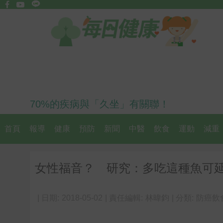
70%的疾病與「久坐」有關聯！
首頁
報導
健康
預防
新聞
中醫
飲食
運動
減重
女性福音？ 研究：多吃這種魚可
| 日期:
2018-05-02
| 責任編輯:
林暐鈞
| 分類:
防癌飲