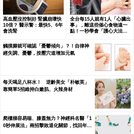
高血壓沒控制好 腎臟崩壞快
全台每15人就有1人「心臟出
10倍？ 醫示警：最快5、6年
事」，離這些催心食物遠一
會洗腎
點！一秒學會「護心大法」
｜每日健康 Health
觸摸腳就可確認「憂鬱傾向」？！自律神
經失調、憂鬱，按壓穴道增加元氣
每天喝足八杯水！ 逆齡美女「朴敏英」
靠簡單5招維持白嫩肌、火辣身材
爬樓梯容易喘、膝蓋無力？神經科名醫「1
0秒伸展法」兩招擊敗退化關節，找回年輕
腳骨不求人｜每日健康 Health