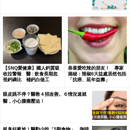
【SNQ愛健康】國人鈣質吸
恭喜愛吃辣的朋友！ 專家
收拉警報 醫 : 飲食長期忽
揭秘：辣椒6大益處居然包括
視鈣磷比 補鈣白做工
「抗癌、延年益壽」
眼皮跳不停？醫教４招改善。６情況速就
醫，小心腫瘤壓迫！
狐臭好尷尬！醫勸少吃「5類食物」 咖啡