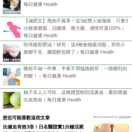
每日健康 Health
【減肥文】甩肉不孤單！這3組雙人瑜珈操，只要3
分鐘速燃脂，治腰痛、瘦大腿、感情升溫100%｜
每日健康 Health
吃垮腹部肥油！研究：這4種食物最消脂，常吃小
腹變不見、膽固醇也降了｜每日健康 Health
睡前不做一件事，半夜不用猛跑廁所，一路睡到自
然醒！｜每日健康 Health
柚子非人人可吃，這種體質輕則流鼻血，重則胃腸
出血致命｜每日健康 Health
您也可能喜歡這些文章
Recommended by
比健走有效3倍！日名醫證實1分鐘活屍