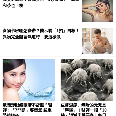
和茶也上榜
食物卡喉嚨怎麼辦？醫示範「1招」自救！
異物完全阻塞氣道時…要這樣做
戴隱形眼鏡眼睛不舒服？醫
皮膚濕疹、氣喘的元兇是
師：「7問題」要留意 嚴重
「塵蟎」！醫師一招「30
恐結膜炎
秒」消滅床單惡蟲｜每日健