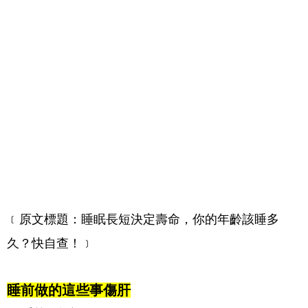
﹝原文標題：睡眠長短決定壽命，你的年齡該睡多
久？快自查！﹞
睡前做的這些事傷肝