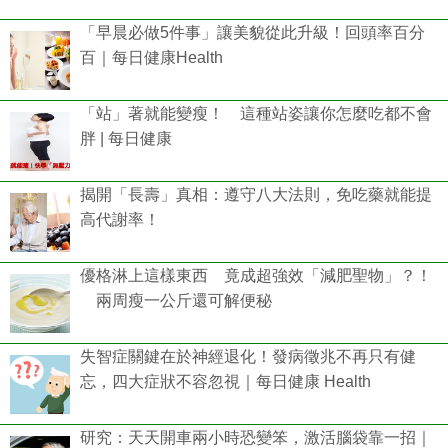
「早晨必做5件事」讓美貌從此升級！回頭率百分
百｜每日健康Health
「站」著就能變瘦！ 這種站姿讓你怎麼吃都不會
胖 | 每日健康
揭開「長壽」真相：遵守八大法則，免吃藥就能提
高代謝率！
優格淋上這樣東西 竟成超強效「減肥聖物」？！
兩周瘦一公斤還可解便秘
失智症關鍵在於神經退化！發病徵兆不再只有健
忘，四大症狀不容忽視｜每日健康 Health
研究：天天開車兩小時恐變笨，激活腦袋靠一招｜