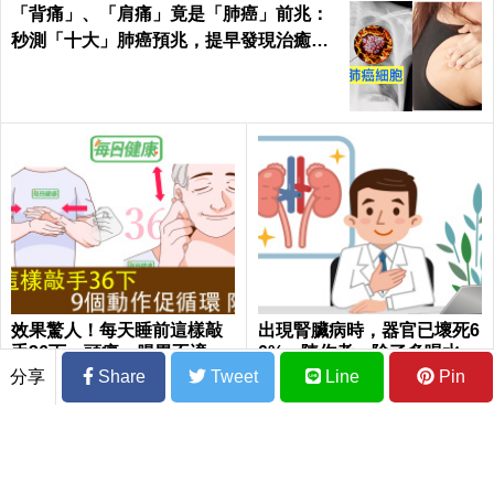
「背痛」、「肩痛」竟是「肺癌」前兆：
秒測「十大」肺癌預兆，提早發現治癒率
飆升50%！
效果驚人！每天睡前這樣敲
出現腎臟病時，器官已壞死6
手36下，頭痛、腸胃不適、
0% 陳作孝：除了多喝水，
疲勞全消失，還能預防腦中
還需注意這些事｜每日健康
分享
Share
Tweet
Line
Pin
風！｜每日健康Health
Health
陳致中跑選舉跑到掛病號，竟是腎結石塞
住「這邊」造成的