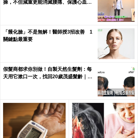
操，不但減重更能消滅腰痛、保護心血管
｜每日健康 Health
「饅化臉」不是無解！醫師授3招改善 1
關鍵點最重要
假髮商都求你別做！自製天然生髮劑：每
天用它漱口一次，找回20歲茂盛髮齡｜每
日健康 Health