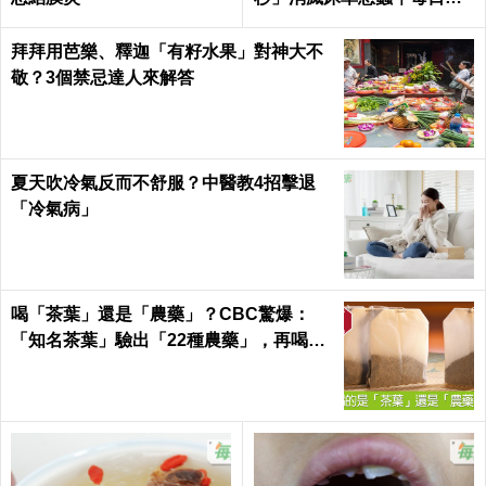
康 Health
拜拜用芭樂、釋迦「有籽水果」對神大不
敬？3個禁忌達人來解答
夏天吹冷氣反而不舒服？中醫教4招擊退
「冷氣病」
喝「茶葉」還是「農藥」？CBC驚爆：
「知名茶葉」驗出「22種農藥」，再喝癌
症、賀爾蒙失調找上門｜每日健康 Health