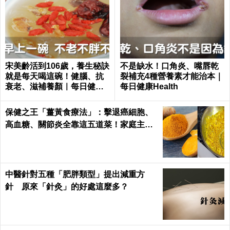
宋美齡活到106歲，養生秘訣
不是缺水！口角炎、嘴唇乾
就是每天喝這碗！健腦、抗
裂補充4種營養素才能治本｜
衰老、滋補養顏｜每日健康
每日健康Health
Health
保健之王「薑黃食療法」：擊退癌細胞、
高血糖、關節炎全靠這五道菜！家庭主婦
必學｜每日健康Health
中醫針對五種「肥胖類型」提出減重方
針 原來「針灸」的好處這麼多？