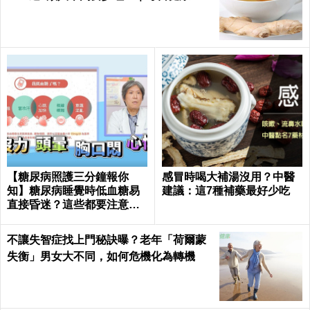
lth
【糖尿病照護三分鐘報你
感冒時喝大補湯沒用？中醫
知】糖尿病睡覺時低血糖易
建議：這7種補藥最好少吃
直接昏迷？這些都要注意！
陳仰霖醫師
不讓失智症找上門秘訣曝？老年「荷爾蒙
失衡」男女大不同，如何危機化為轉機