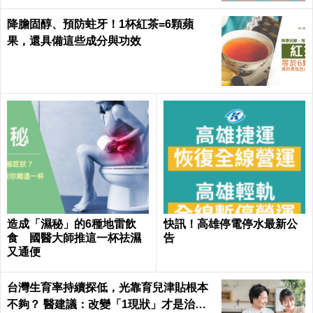
降膽固醇、預防蛀牙！1杯紅茶=6顆蘋
果，還具備這些成分與功效
造成「濕秘」的6種地雷飲
快訊！高雄停電停水最新公
食 國醫大師推這一杯祛濕
告
又通便
台灣生育率持續探低，光靠育兒津貼根本
不夠？ 醫建議：改變「1現狀」才是治本