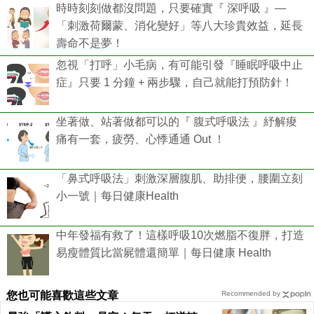
時時刻刻做都沒問題，只要確實『 深呼吸 』—
「刺激荷爾蒙、消化變好」等八大珍貴效益，延長
壽命不是夢！
忽視「打呼」小毛病，有可能引發『睡眠呼吸中止
症』只要 1 分鐘 + 兩步驟，自己就能打預防針！
坐著做、站著做都可以的『 腹式呼吸法 』紓解痠
痛有一套，疲勞、心悸通通 Out ！
「鼻式呼吸法」刺激深層腹肌、助排便，腰圍立刻
小一號｜每日健康Health
中年發福有救了！這樣呼吸10次燃脂不復胖，打造
易瘦體質比當屍體還簡單｜每日健康 Health
您也可能喜歡這些文章
Recommended by