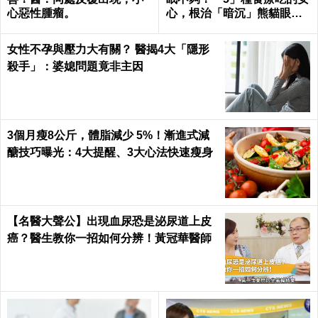
心惡性腫瘤。
心，根治「暗沉」熊貓眼｜
每日健康 Health
女性不孕與壓力大有關？ 醫揭4大「隱形
殺手」：婆媳問題竟非主因
3個月瘦8公斤，體脂減少 5%！漸進式減
醣技巧曝光：4大提醒、3大心法快速瘦身
【名醫大聲公】出現血尿恐是泌尿道上皮
癌？醫生教你一招如何分辨！黃冠華醫師