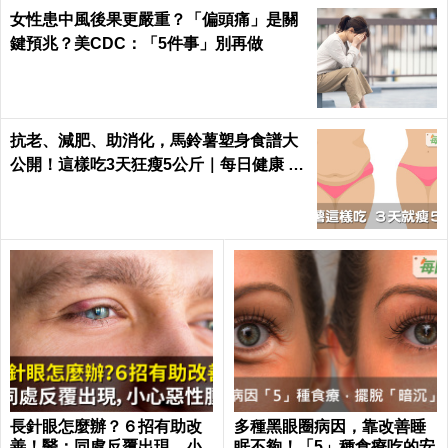
女性患中風後果更嚴重？「偏頭痛」是關
鍵預兆？美CDC：「5件事」別再做
抗老、減肥、助消化，馬鈴薯塑身食譜大
公開！這樣吃3天狂瘦5公斤｜每日健康 H
ealth
長針眼怎麼辦？６招有助改
多種黑眼圈病因，靠改善睡
善！醫：同處反覆出現，小
眠不夠！「5」種食療吃的安