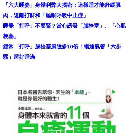
「六大睡姿」身體利弊大揭密：這樣睡才能舒緩肌
肉，遠離打鼾和「睡眠呼吸中止症」
睡覺「打呼」不要緊？當心誘發「腦栓塞」、「心肌
梗塞」
經常「打呼」腦栓塞風險多10倍！暢通氣管「六步
驟」睡好睡滿