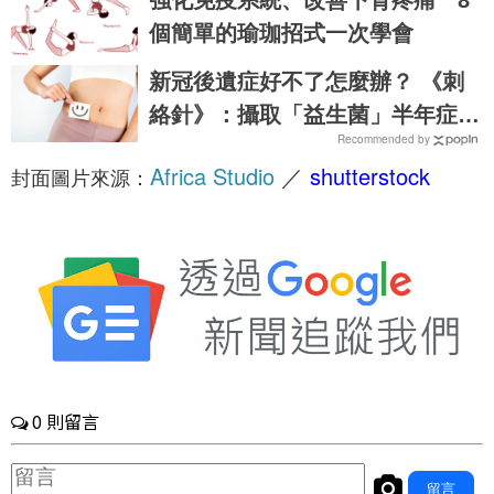
強化免疫系統、改善下背疼痛 8
肉」！
個簡單的瑜珈招式一次學會
新冠後遺症好不了怎麼辦？ 《刺
絡針》：攝取「益生菌」半年症狀
Recommended by
有望緩解6成以上
Africa Studio
／
shutterstock
封面圖片來源：