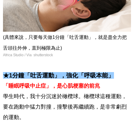
(具體來說，只要每天做1分鐘「吐舌運動」，就是盡全力把
舌頭往外伸，直到極限為止)
Africa Studio / Via shutterstock
★1分鐘「吐舌運動」，強化「呼吸本能」
「睡眠呼吸中止症」
，是心肌梗塞的前兆
學生時代，我十分沉迷於橄欖球。橄欖球這種運動，
要在跑動中猛力對撞，撞擊後再繼續跑，是非常劇烈
的運動。