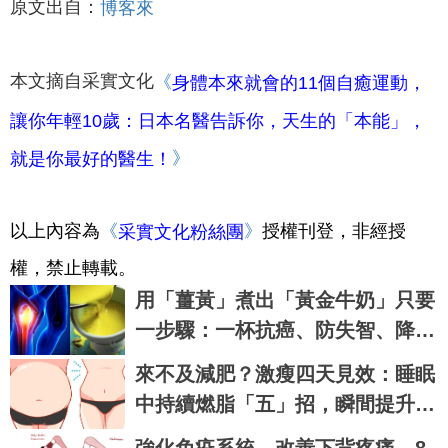
原文出自：
博客來
本文摘自采實文化
《
身體本來就會的11個自癒運動，
讓你年輕10歲：日本名醫告訴你，天生的「本能」，
》
就是你最好的醫生！
以上內容為
《
》
授權刊登，非經授
采實文化粉絲團
權，禁止轉載。
用「薑黃」煮出「黃金牛奶」只要
一步驟：一杯抗癌、防失智、降血
糖、對抗關節炎，全家大小都要
來不及減肥？激瘦四天見效：睡眠
喝！
中持續燃脂「五」招，瞬間提升新
陳代謝，輕鬆在家「不運動鏟肚