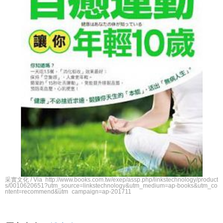
采實文化 / Via http://www.books.com.tw/exep/assp.php/linkstechnology/product
s/0010620651?utm_source=linkstechnology&utm_medium=ap-books&utm_co
ntent=recommend&utm_campaign=ap-201711