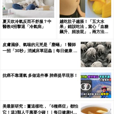
夏天吹冷氣反而不舒服？中
越吃肚子越脹！「五大水
醫教4招擊退「冷氣病」
果」錯誤吃法，當心「血糖
飆升、頻放屁」，兩方法有
效改善｜每日健康Health
皮膚濕疹、氣喘的元兇是「塵蟎」！醫師
一招「30秒」消滅床單惡蟲｜每日健康 H
ealth
抗癌不靠運氣 多做這件事 肺癌提早現形！
美最新研究：薑這樣吃，「6種癌症」都怕
它！這3類人千萬要少碰！｜每日健康Hea