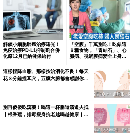
解鎖小細胞肺癌治療曙光！
「空腹」千萬別吃！吃錯這
免疫治療PD-L1抑制劑合併
８種食物，「胃結石」、心
化療12月已納健保給付
臟病、視網膜病變全上身｜
每日健康Health
這樣捏降血脂、那樣按治消化不良！每天
花３分鐘捏耳穴，五臟六腑都會感謝你｜
每日健康 Health
別再傻傻吃瀉藥！喝這一杯腸道清道夫抵
十根香蕉，排毒瘦身抗老越喝越健康｜每
日健康 Health