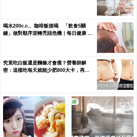
之道
喝水200c.c.、咖啡飯後喝 「飲食5關
鍵」做對順序逆轉禿頭危機｜每日健康 He
alth
究竟吃白飯還是麵條才會瘦？營養師解
密：這樣吃每天就能少肥800大卡，再也
不落入復胖陷阱｜每日健康 Health