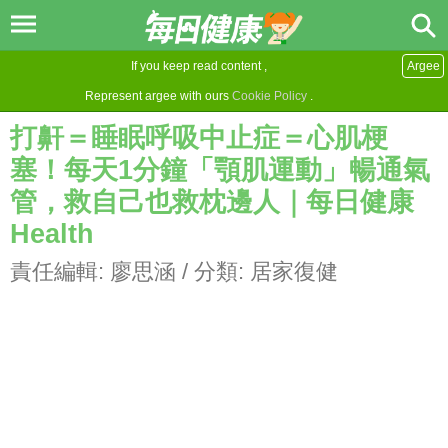
If you keep read content ,
Argee
Represent argee with ours
Cookie Policy
.
打鼾＝睡眠呼吸中止症＝心肌梗
塞！每天1分鐘「顎肌運動」暢通氣
管，救自己也救枕邊人｜每日健康
Health
責任編輯:
廖思涵
/ 分類:
居家復健