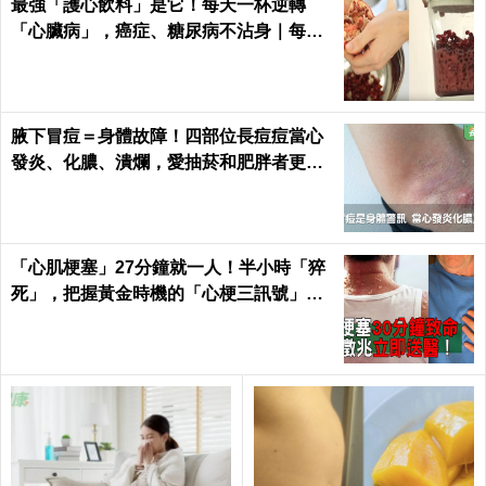
最強「護心飲料」是它！每天一杯逆轉
「心臟病」，癌症、糖尿病不沾身｜每日
健康 Health
腋下冒痘＝身體故障！四部位長痘痘當心
發炎、化膿、潰爛，愛抽菸和肥胖者更要
小心｜每日健康 Health
「心肌梗塞」27分鐘就一人！半小時「猝
死」，把握黃金時機的「心梗三訊號」！
｜每日健康 Health