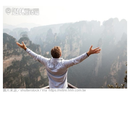
圖片來源／shutterstock / Via https://retire.hhh.com.tw