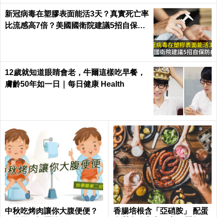
新冠病毒在塑膠表面能活3天？真實死亡率
比流感高7倍？美國國衛院建議5招自保防
病毒
12歲就知道眼睛會老，牛爾這樣吃早餐，
膚齡50年如一日｜每日健康 Health
中秋吃烤肉讓你大腹便便？
香腸培根含「亞硝胺」 配蛋