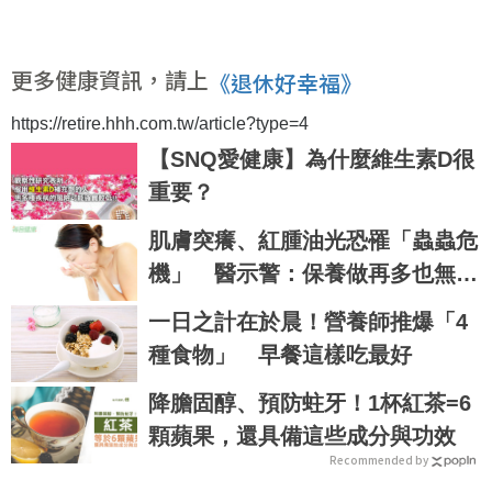
更多健康資訊，請上
《退休好幸福》
https://retire.hhh.com.tw/article?type=4
【SNQ愛健康】為什麼維生素D很
重要？
肌膚突癢、紅腫油光恐罹「蟲蟲危
機」 醫示警：保養做再多也無濟
於事
一日之計在於晨！營養師推爆「4
種食物」 早餐這樣吃最好
降膽固醇、預防蛀牙！1杯紅茶=6
顆蘋果，還具備這些成分與功效
Recommended by