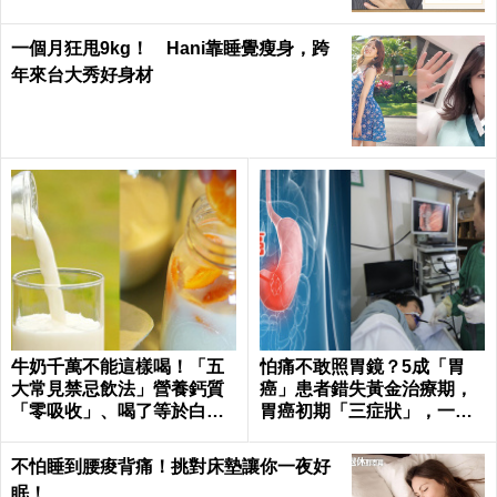
一個月狂甩9kg！ Hani靠睡覺瘦身，跨
年來台大秀好身材
牛奶千萬不能這樣喝！「五
怕痛不敢照胃鏡？5成「胃
大常見禁忌飲法」營養鈣質
癌」患者錯失黃金治療期，
「零吸收」、喝了等於白
胃癌初期「三症狀」，一出
喝！｜每日健康Health
現隨即就醫｜每日健康Healt
h
不怕睡到腰痠背痛！挑對床墊讓你一夜好
眠！