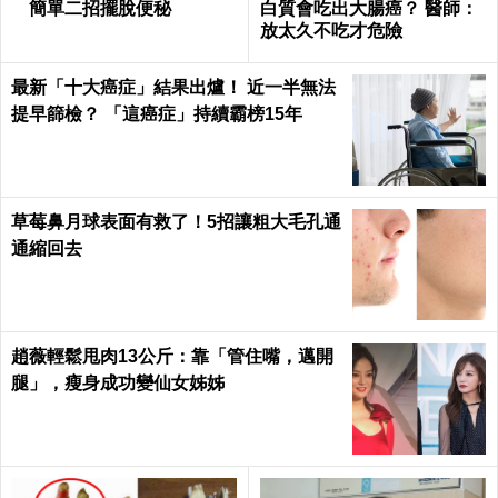
簡單二招擺脫便秘
白質會吃出大腸癌？ 醫師：
放太久不吃才危險
最新「十大癌症」結果出爐！ 近一半無法
提早篩檢？ 「這癌症」持續霸榜15年
草莓鼻月球表面有救了！5招讓粗大毛孔通
通縮回去
趙薇輕鬆甩肉13公斤：靠「管住嘴，邁開
腿」，瘦身成功變仙女姊姊