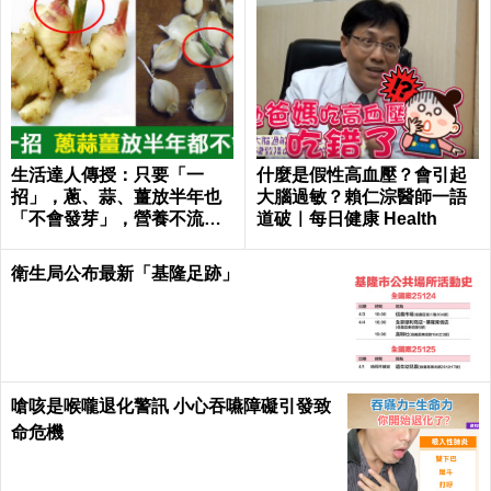
生活達人傳授：只要「一
什麼是假性高血壓？會引起
招」，蔥、蒜、薑放半年也
大腦過敏？賴仁淙醫師一語
「不會發芽」，營養不流
道破｜每日健康 Health
失！｜每日健康Health
衛生局公布最新「基隆足跡」
嗆咳是喉嚨退化警訊 小心吞嚥障礙引發致
命危機