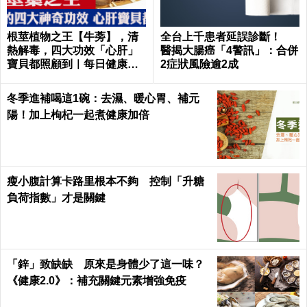
根莖植物之王【牛蒡】，清
全台上千患者延誤診斷！
熱解毒，四大功效「心肝」
醫揭大腸癌「4警訊」：合併
寶貝都照顧到｜每日健康He
2症狀風險逾2成
alth
冬季進補喝這1碗：去濕、暖心胃、補元
陽！加上枸杞一起煮健康加倍
瘦小腹計算卡路里根本不夠 控制「升糖
負荷指數」才是關鍵
「鋅」致缺缺 原來是身體少了這一味？
《健康2.0》：補充關鍵元素增強免疫