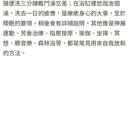
隨便洗三分鐘戰鬥澡交差；在浴缸裡悠哉泡個
澡，洗去一日的疲憊，是療癒身心的大事。至於
睡眠的要領，稍後會有詳細說明。其他像是伸展
運動、芳香治療、指壓按摩、瑜伽、坐禪、冥
想、聽音樂、森林浴等，都是常見用來自我放鬆
的方法。