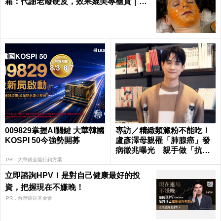
霜：代謝老廢硬皮，效果媲美專櫃貨｜每
日健康 Health
009829掌握AI關鍵 大華韓國
專訪／精緻類澱粉不能吃！
KOSPI 50今強勢開募
盧彥澤母親罹「肺腺癌」發
病徵兆曝光 親手做「抗癌
飲食」
PR．大華銀全能行銷方案
立即諮詢HPV！是對自己健康最好的投
資，把握現在不嫌晚！
PR．台灣癌症基金會