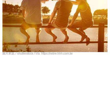
圖片來源／shutterstock / Via https://retire.hhh.com.tw