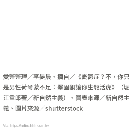
彙整整理／李晏晨、摘自／《憂鬱症？不，你只
是男性荷爾蒙不足：睪固酮讓你生龍活虎》（堀
江重郎著／新自然主義）、圖表來源／新自然主
義、圖片來源／shutterstock
Via https://retire.hhh.com.tw