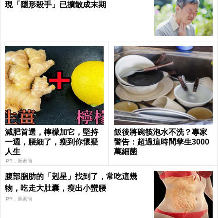
現「隱形殺手」已擴散成末期
減肥首選，檸檬加它，堅持
飯後將碗筷泡水不洗？專家
一週，腰細了，瘦到你懷疑
警告：超過這時間孳生3000
人生
萬細菌
PR．新素簡
腹部脂肪的「剋星」找到了，常吃這幾
物，吃走大肚囊，瘦出小蠻腰
PR．新素簡