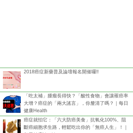
2018癌症新藥普及論壇報名開催囉!!
「吃太補」腫瘤長得快？「酸性食物」會讓罹癌率
大增？癌症的「兩大謠言」，你釐清了嗎？｜每日
健康Health
癌症就怕它：「六大防癌美食」抗氧化100%、阻
斷癌細胞求生路，輕鬆吃出你的「無癌人生」！｜