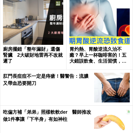
廚房擺錯「整年漏財」還傷
胃灼熱、胃酸逆流久治不
腎臟 2大破財地雷再不改就
癒？早上一杯咖啡害的！五
遲了
大錯誤飲食、生活習慣，害
你胃酸翻騰，長期恐致「食
道癌」！
肛門長痘痘不一定是痔瘡！醫警告：流膿
又帶血恐要開刀
吃偏方補「弟弟」照樣軟軟der 醫師推改
做1件事讓「下半身」有如神柱