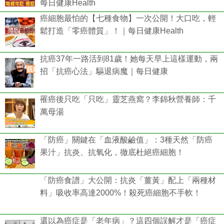
每日健康Health
癌細胞最怕的【七種食物】一次公開！大口吃，輕
鬆打造「零癌體質」！｜每日健康Health
抗癌37年一路活到81歲！她每天早上這樣運動，兩
招「抗癌心法」驅退病魔｜每日健康
罹癌後只吃「只吃」靈芝燕窩？李錦秋營養師：千
萬母湯
「防癌」關鍵在「血液酸鹼值」：3種天然「防癌
果汁」抗炎、抗氧化，徹底杜絕癌細胞！
「防癌食譜」大公開：抗炎「薑黃」配上「兩種材
料」吸收率高達2000%！殺死癌細胞不手軟！
還以為癌症是「老年病」？這四個誤解才是「癌症