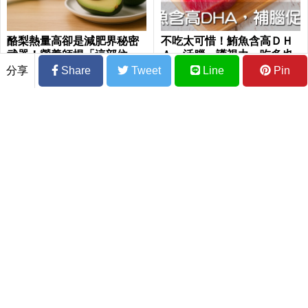
酪梨熱量高卻是減肥界秘密
不吃太可惜！鮪魚含高ＤＨ
武器！營養師揭「這部位」
Ａ，活腦、護視力，吃多也
也能吃 營養成分超強
不怕長鮪魚肚｜每日健康 He
分享
Share
Tweet
Line
Pin
alth
做家事也會傷關節？！醫師授「三大秘
訣」 姿勢正確是關鍵
找到「銀髮」六原因與「維他命B12」等
四種「白髮解方」，轉職逆齡大「髮」
師！｜每日健康Health
「背痛」、「肩痛」竟是「肺癌」前兆：
秒測「十大」肺癌預兆，提早發現治癒率
飆升50%！