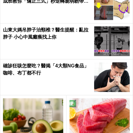
成班教你「矯正三式」秒逆轉脆弱韌帶肌
肉！
山東大媽吊脖子治頸椎？醫生提醒：亂拉
脖子 小心中風癱瘓找上你
確診狂咳怎麼吃？醫揭「4大類NG食品」
咖啡、布丁都不行