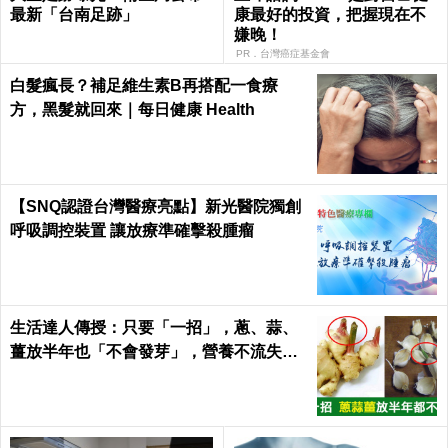
最新「台南足跡」
康最好的投資，把握現在不
嫌晚！
PR．台灣癌症基金會
白髮瘋長？補足維生素B再搭配一食療
方，黑髮就回來｜每日健康 Health
【SNQ認證台灣醫療亮點】新光醫院獨創
呼吸調控裝置 讓放療準確擊殺腫瘤
生活達人傳授：只要「一招」，蔥、蒜、
薑放半年也「不會發芽」，營養不流失！
｜每日健康Health