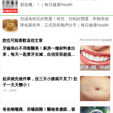
製造機」！｜每日健康Health
別成為癌症的摯愛！研究：控制好體重，即能有效
降低罹癌率，正式與癌胞們分手｜每日健康Health
您也可能喜歡這些文章
Recommended by
牙齒美白不用靠醫美！廚房一種材料拿出
來，每天一匙黃牙全滅，自信笑容超值｜
每日健康 Health
起床就先做件事，沒三天小腹就不見了! 肚
子一天天變小！
PR．新素簡
爸爸喉嚨痛、吞嚥困難！醫檢查傻眼…發