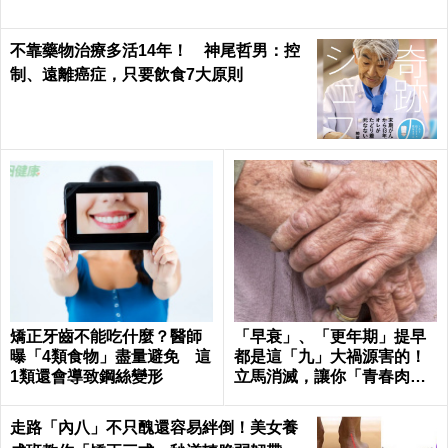
不靠藥物治療多活14年！ 神尾哲男：控
制、遠離癌症，只要飲食7大原則
矯正牙齒不能吃什麼？醫師
「早衰」、「更年期」提早
曝「4類食物」盡量避免 這
都是這「九」大禍源害的！
1類還會導致鋼絲變形
立馬消滅，讓你「青春肉
體」大勝同齡人！
走路「內八」不只醜還容易絆倒！美女養