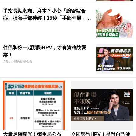
手指長期刺痛、麻木？小心「腕管綜合
症」損害手部神經！15秒「手部伸展」這
樣練，別讓身體空「腕」惜！
伴侶和妳一起預防HPV，才有資格說愛
妳！
PR．台灣癌症基金會
大量足跡曝光！衛生局公布
立即諮詢HPV！是對自己健