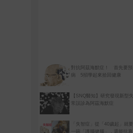
對抗阿茲海默症！ 首先要預
病 5招學起來拾回健康
【SNQ醫知】研究發現新型失
常誤診為阿茲海默症
「失智症」從「40歲起」就
一碗「護腦健腦」，還能抗衰