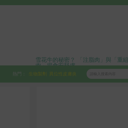
雪花牛的秘密？ 「注脂肉」與「重
肉」揭食安疑慮
熱門：
生物製劑
異位性皮膚炎