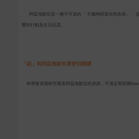
阿茲海默症是一種不可逆的
「大腦神經退化性疾病」
，
響到行動及生活品質。
「鋁」與阿茲海默有著密切關聯
Kee
科學家長期研究罹患阿茲海默症的原因，不過近期英國