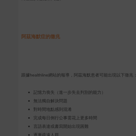
阿茲海默症的徵兆
healthline
跟據
網站的報導，阿茲海默患者可能出現以下徵兆
記憶力喪失（進一步失去判別的能力）
無法獨自解決問題
對時間地點感到混淆
完成每日例行公事需花上更多時間
言語表達或書寫開始出現困難
逐漸疏遠人群