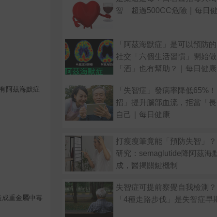
智 超過500CC危險｜每日健康 
「阿茲海默症」是可以預防的
社交「六個生活習慣」開始做
「酒」也有幫助？｜每日健康He
有阿茲海默症
「失智症」發病率降低65%
招」提升腦部血流，拒當「長
自己｜每日健康
打瘦瘦筆竟能「預防失智」？
研究：semaglutide降阿茲
成，醫揭關鍵機制
失智症可提前察覺自我檢測？
造成重金屬中毒
「4種走路步伐」是失智症早