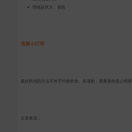
情緒起伏大、易怒
溫馨小叮嚀
最好的預防方法不外乎均衡飲食、多運動，最重要的是心情要
文章來源：