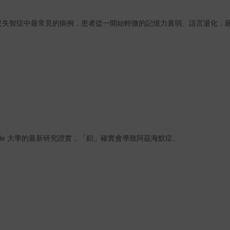
是失智症中最常見的病例，患者從一開始輕微的記憶力衰弱、語言退化，
le
大學的最新研究證實，「鋁」確實會導致阿茲海默症。