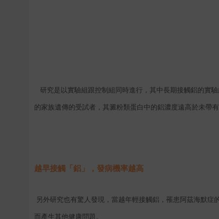
研究是以實驗組跟控制組同時進行，其中長期接觸鋁的實驗
的家族遺傳的受試者，其澱粉類蛋白中的鋁濃度遠高於未帶有
越早接觸「鋁」，發病機率越高
另外研究也有驚人發現，當越年輕接觸鋁，罹患阿茲海默症
而產生其他健康問題。