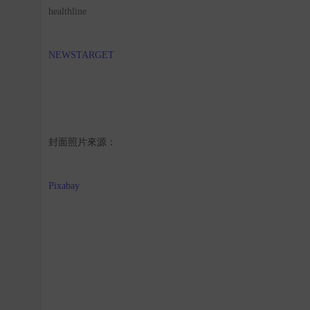
healthline
NEWSTARGET
封面照片來源：
Pixabay