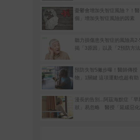
憂鬱會增加失智症風險？！醫
個」增加失智症風險的因素
聽力損傷患失智症的風險高2-
揭「3原因」以及「2預防方
預防失智5撇步曝！醫師傳授
物」1關鍵 這項運動也超有助
漫長的告別...阿茲海默症「
狀」易忽略 醫授「延緩惡化