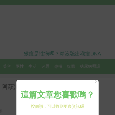
猴痘是性病嗎？精液驗出猴痘DNA
美容
兩性
生活
迷思
專欄
媒體
糖尿病照護
X
「阿茲海默症」的元兇！「8個」
學