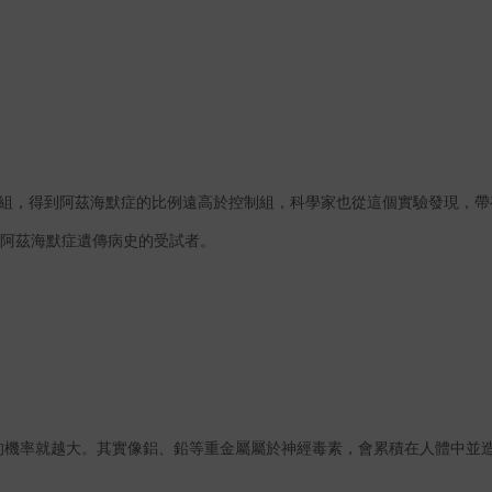
組，得到阿茲海默症的比例遠高於控制組，科學家也從這個實驗發現，帶
阿茲海默症遺傳病史的受試者。
的機率就越大。其實像鋁、鉛等重金屬屬於神經毒素，會累積在人體中並