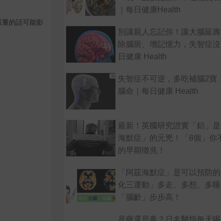
｜每日健康Health
嚴重的話可能影
別讓親人忘記你！讓大腦延壽
除腦斑、增記憶力，失智症沒
日健康 Health
失智症不可逆，多吃補腦2寶
腦命｜每日健康 Health
最新！英國研究證實「鋁」是
海默症」的元兇！「8個」你
的早期徵兆！
「阿茲海默症」是可以預防的
化三運動」多走、多想、多睡
「腦齡」步步高！
是藥還是毒？日名醫指每天喝