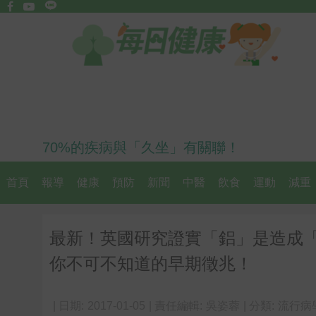
70%的疾病與「久坐」有關聯！
首頁
報導
健康
預防
新聞
中醫
飲食
運動
減重
最新！英國研究證實「鋁」是造成
你不可不知道的早期徵兆！
| 日期:
2017-01-05
| 責任編輯:
吳姿蓉
| 分類:
流行病