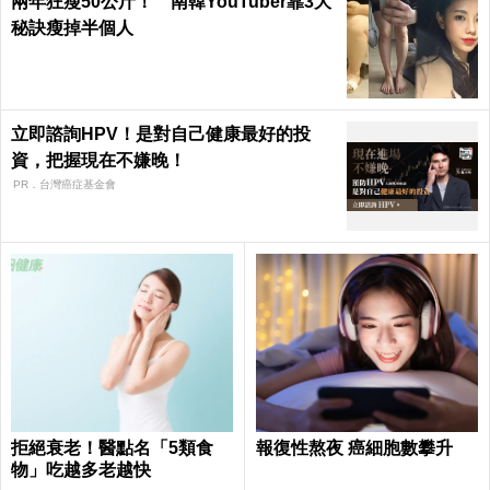
兩年狂瘦50公斤！ 南韓YouTuber靠3大
秘訣瘦掉半個人
立即諮詢HPV！是對自己健康最好的投
資，把握現在不嫌晚！
PR．台灣癌症基金會
拒絕衰老！醫點名「5類食
報復性熬夜 癌細胞數攀升
物」吃越多老越快