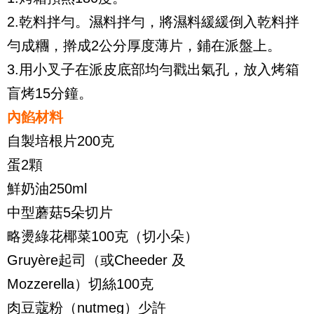
2.乾料拌勻。濕料拌勻，將濕料緩緩倒入乾料拌
勻成糰，擀成2公分厚度薄片，鋪在派盤上。
3.用小叉子在派皮底部均勻戳出氣孔，放入烤箱
盲烤15分鐘。
內餡材料
自製培根片200克
蛋2顆
鮮奶油250ml
中型蘑菇5朵切片
略燙綠花椰菜100克（切小朵）
Gruyère起司（或Cheeder 及
Mozzerella）切絲100克
肉豆蔻粉（nutmeg）少許