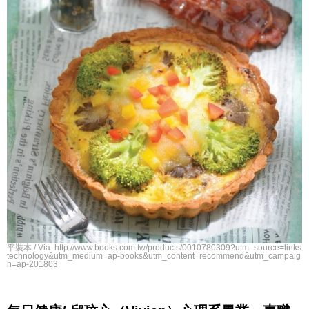
平裝本 / Via http://www.books.com.tw/products/0010780309?utm_source=links
technology&utm_medium=ap-books&utm_content=recommend&utm_campaig
n=ap-201803