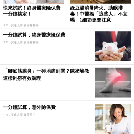
快來試試！終身醫療險保費
綠豆湯消暑降火、助眠排
一分鐘搞定！
毒！中醫揭「這些人」不宜
喝 1細節更要注意
PR．安達人壽 新終身醫靠
一分鐘試算，終身醫療險保費
PR．安達人壽 新終身醫靠
「腳底筋膜炎」一碰地痛到哭？陳塗墻教
這樣刮痧有效調理
一分鐘試算，意外險保費
PR．安達人壽 鍾愛意生