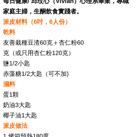
每日健康/ 邱玟心（Vivian）心理系畢業，專職
家庭主婦，生酮飲食實踐者。
派皮材料（6吋，6人份）
乾料
友善栽種豆渣60克＋杏仁粉60
克（或只用杏仁粉120克）
鹽1/2小匙
赤藻糖1/2大匙（可不加)
濕料
蛋1顆
奶油3大匙
椰子油1大匙
派皮做法
1.烤箱預熱180度。