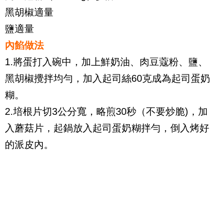
黑胡椒適量
鹽適量
內餡做法
1.將蛋打入碗中，加上鮮奶油、肉豆蔻粉、鹽、
黑胡椒攪拌均勻，加入起司絲60克成為起司蛋奶
糊。
2.培根片切3公分寬，略煎30秒（不要炒脆)，加
入蘑菇片，起鍋放入起司蛋奶糊拌勻，倒入烤好
的派皮內。