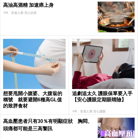
高油高酒精 加速癌上身
PR．安達人壽 安心抗癌
想要甩開小腹婆、大腹翁的
追劇追太久 護眼保單要入手
稱號 就要避開6種高GL值
【安心護眼定期眼睛險】
的致胖食材
PR．安達人壽 安心護眼
高血壓患者只有30％有明顯症狀 胸悶、
頭痛都可能是三高警訊