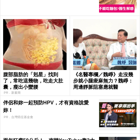
腹部脂肪的「剋星」找到
《名醫專欄／魏崢》走沒幾
了，常吃這幾物，吃走大肚
步就小腿痠麻無力？魏崢：
囊，瘦出小蠻腰
周邊靜脈阻塞應就醫
PR．新素簡
伴侶和妳一起預防HPV，才有資格說愛
妳！
PR．台灣癌症基金會