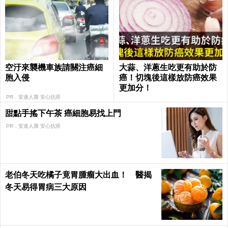
空汙來襲機車族請關注癌細
大蒜、洋蔥生吃更有助於防
胞入侵
癌！切塊後這樣放防癌效果
更加分！
PR．安達人壽 安心抗癌
甜點手搖下午茶 癌細胞易找上門
PR．安達人壽 安心抗癌
老伯冬天吃橘子竟胃腫瘤大出血！ 醫揭
冬天易得胃病三大原因