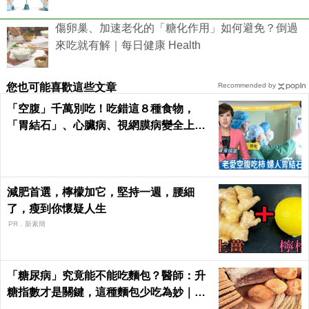
傷卵巢、加速老化的「糖化作用」如何避免？倒過
來吃就有解｜每日健康 Health
您也可能喜歡這些文章
Recommended by
「空腹」千萬別吃！吃錯這８種食物，
「胃結石」、心臟病、視網膜病變全上身
｜每日健康Health
減肥首選，檸檬加它，堅持一週，腰細
了，瘦到你懷疑人生
PR．新素簡
「糖尿病」究竟能不能吃麵包？醫師：升
糖指數才是關鍵，這種麵包少吃為妙｜每
日健康