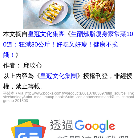
本文摘自
皇冠文化集團
《
生酮燃脂瘦身家常菜10
0道：狂減30公斤！好吃又好瘦！健康不挨
餓！
》
作者： 邱玟心
以上內容為《
皇冠文化集團
》授權刊登，非經授
權，禁止轉載。
平裝本 / Via http://www.books.com.tw/products/0010780309?utm_source=link
stechnology&utm_medium=ap-books&utm_content=recommend&utm_campai
gn=ap-201803