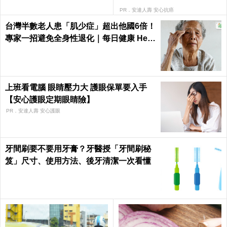
PR．安達人壽 安心抗癌
台灣半數老人患「肌少症」超出他國6倍！
專家一招避免全身性退化｜每日健康 Heal
th
上班看電腦 眼睛壓力大 護眼保單要入手
【安心護眼定期眼睛險】
PR．安達人壽 安心護眼
牙間刷要不要用牙膏？牙醫授「牙間刷秘
笈」尺寸、使用方法、後牙清潔一次看懂