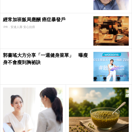
經常加班飯局應酬 癌症暴發戶
PR．安達人壽 安心抗癌
郭書瑤大方分享「一週健身菜單」 曝瘦
身不會瘦到胸祕訣