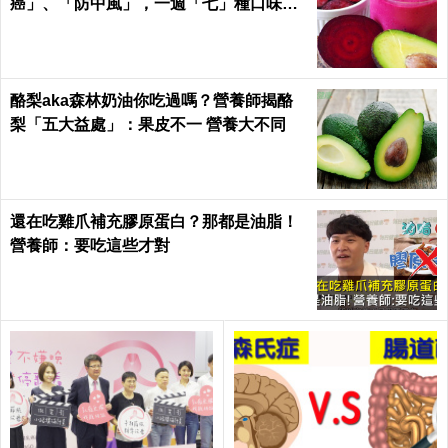
癌」、「防中風」，一週「七」種口味，
天天喝才有用！
酪梨aka森林奶油你吃過嗎？營養師揭酪
梨「五大益處」：果皮不一 營養大不同
還在吃雞爪補充膠原蛋白？那都是油脂！
營養師：要吃這些才對