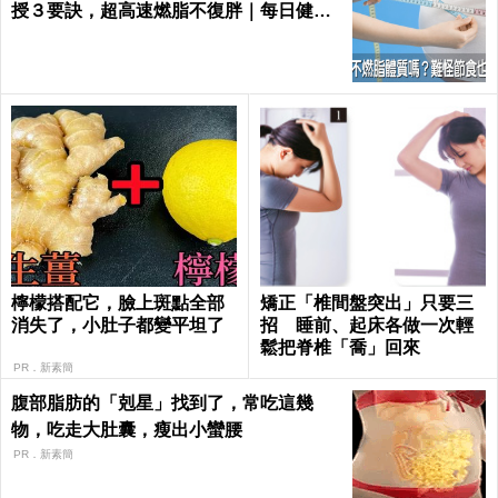
授３要訣，超高速燃脂不復胖｜每日健康
Health
檸檬搭配它，臉上斑點全部
矯正「椎間盤突出」只要三
消失了，小肚子都變平坦了
招 睡前、起床各做一次輕
鬆把脊椎「喬」回來
PR．新素簡
腹部脂肪的「剋星」找到了，常吃這幾
物，吃走大肚囊，瘦出小蠻腰
PR．新素簡