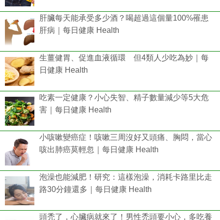
肝臟每天能承受多少酒？喝超過這個量100%罹患
肝病｜每日健康 Health
生薑健胃、促進血液循環 但4類人少吃為妙｜每
日健康 Health
吃素一定健康？小心失智、精子數量減少等5大危
害｜每日健康 Health
小咳嗽變癌症！咳嗽三周沒好又頭痛、胸悶，當心
咳出肺癌莫輕忽｜每日健康 Health
泡澡也能減肥！研究：這樣泡澡，消耗卡路里比走
路30分鐘還多｜每日健康 Health
頭禿了，心臟病就來了！男性禿頭要小心，多吃養