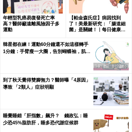
年輕型乳癌易復發死亡率
【帕金森氏症】病因找到
高？醫師籲遠離風險因子多
了！美最新研究：「腸道細
運動
菌」是關鍵！｜每日健康He
alth
韓星都在練！運動60分鐘還不如這樣轉手
1分鐘：手臂瘦一大圈，告別蝴蝶袖，肌肉
超緊實｜每日健康 Health
到了秋天覺得雙腳無力？醫師曝「4原因」
導致 「2類人」症狀明顯
睡覺睡錯「肝指數」飆升？ 錢政弘：睡
少恐45%脂肪肝，睡多恐代謝症候群