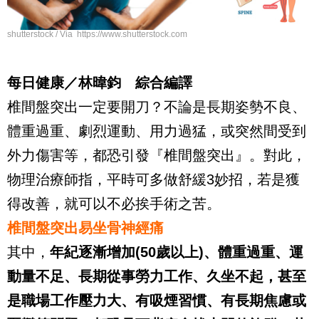
shutterstock / Via https://www.shutterstock.com
每日健康／林暐鈞 綜合編譯
椎間盤突出一定要開刀？不論是長期姿勢不良、
體重過重、劇烈運動、用力過猛，或突然間受到
外力傷害等，都恐引發『椎間盤突出』。對此，
物理治療師指，平時可多做舒緩
3
妙招，若是獲
得改善，就可以不必挨手術之苦。
椎間盤突出易坐骨神經痛
其中，
年紀逐漸增加
(50
歲以上
)
、體重過重、運
動量不足、長期從事勞力工作、久坐不起，甚至
是職場工作壓力大、有吸煙習慣、有長期焦慮或