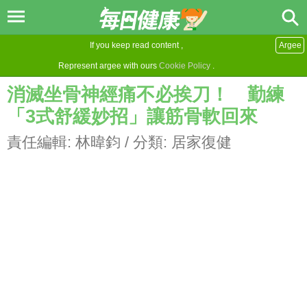
If you keep read content ,
Argee
Represent argee with ours
Cookie Policy
.
消滅坐骨神經痛不必挨刀！ 勤練
「3式舒緩妙招」讓筋骨軟回來
責任編輯:
林暐鈞
/ 分類:
居家復健