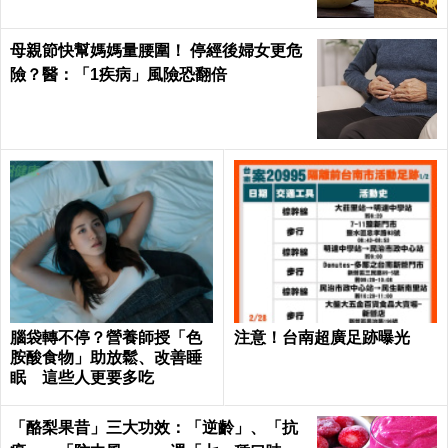
母親節快幫媽媽量腰圍！ 停經後婦女更危
險？醫：「1疾病」風險恐翻倍
腦袋轉不停？營養師授「色
注意！台南超廣足跡曝光
胺酸食物」助放鬆、改善睡
眠 這些人更要多吃
「酪梨果昔」三大功效：「逆齡」、「抗