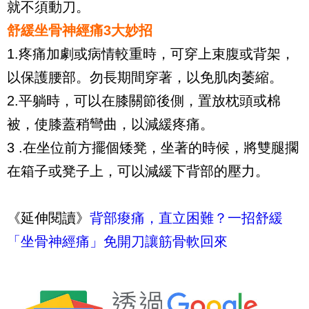
就不須動刀。
舒緩坐骨神經痛3大妙招
1.
疼痛加劇或病情較重時，可穿上束腹或背架，
以保護腰部。勿長期間穿著，以免肌肉萎縮。
2.
平躺時，可以在膝關節後側，置放枕頭或棉
被，使膝蓋稍彎曲，以減緩疼痛。
3 .
在坐位前方擺個矮凳，坐著的時候，將雙腿擱
在箱子或凳子上，可以減緩下背部的壓力。
《延伸閱讀》
背部痠痛，直立困難？一招舒緩
「坐骨神經痛」免開刀讓筋骨軟回來