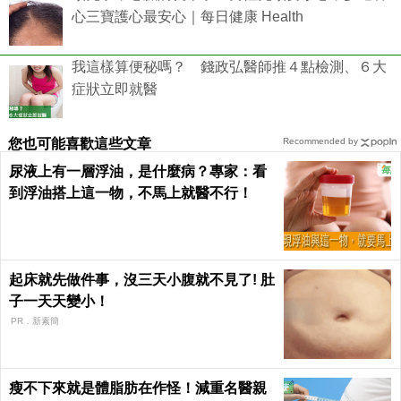
心三寶護心最安心｜每日健康 Health
我這樣算便秘嗎？ 錢政弘醫師推４點檢測、６大
症狀立即就醫
您也可能喜歡這些文章
Recommended by
尿液上有一層浮油，是什麼病？專家：看
到浮油搭上這一物，不馬上就醫不行！
起床就先做件事，沒三天小腹就不見了! 肚
子一天天變小！
PR．新素簡
瘦不下來就是體脂肪在作怪！減重名醫親