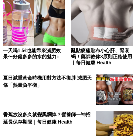
一天喝1.5ℓ也能帶來減肥效
亂貼痠痛貼布小心肝、腎衰
果〜好處多多的水的魅力♪
竭！藥師教你3原則正確使用
｜每日健康 Health
夏日減重黃金時機用對方法不復胖 減肥天
條「熱量負平衡」
香蕉放沒多久就變黑爛掉？營養師一神招
延長保存期限｜每日健康 Health