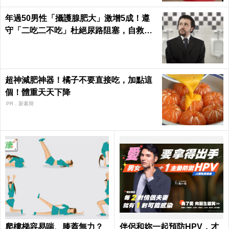
年過50男性「攝護腺肥大」激增5成！遵
守「二吃二不吃」杜絕尿路阻塞，自救下
半身｜每日健康Health
超神減肥神器！橘子不要直接吃，加點這
個！體重天天下降
PR．新素簡
爬樓梯容易喘、膝蓋無力？
伴侶和妳一起預防HPV，才