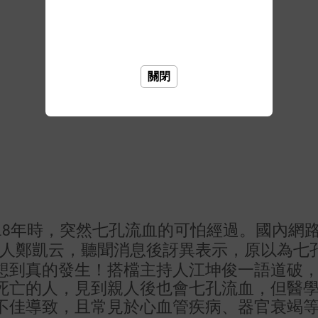
關閉
年時，突然七孔流血的可怕經過。國內網
18
人鄭凱云，聽聞消息後訝異表示，原以為七
想到真的發生！搭檔主持人江坤俊一語道破
死亡的人，見到親人後也會七孔流血，但醫
不佳導致，且常見於心血管疾病、器官衰竭