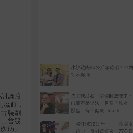
小禎鏟肉40公斤靠這招！中
功不復胖
路討論度
失眠族必看！命理師詹惟中：
眠藥不是辦法，臥室「風水」
孔流血，
關鍵｜每日健康 Health
，古裝劇
學上會發
一路狂減32公斤！ 「瘦身
等疾病。
「芭比」身材這樣來 77公斤