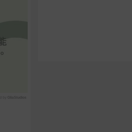
d by 
GliaStudios
M