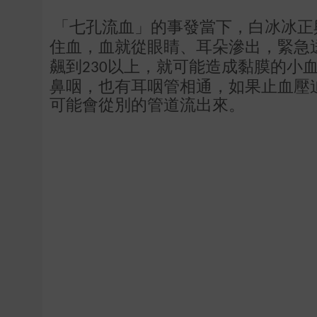
「七孔流血」的事發當下，白冰冰正
住血，血就從眼睛、耳朵滲出，緊急
飆到
以上，就可能造成黏膜的小
230
鼻咽，也有耳咽管相通，如果止血壓
可能會從別的管道流出來。