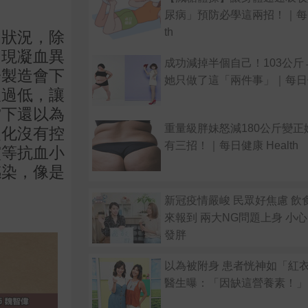
尿病」預防必學這兩招！｜每日
th
的狀況，除
出現凝血異
成功減掉半個自己！103公斤
子製造會下
她只做了這「兩件事」｜每日健康
板過低，讓
當下還以為
重量級胖妹怒減180公斤變正
硬化沒有控
有三招！｜每日健康 Health
靈等抗血小
感染，像是
新冠疫情嚴峻 民眾好焦慮 飲
來報到 兩大NG問題上身 小
發胖
以為被附身 患者恍神如「紅
醫生曝：「因缺這營養素！」