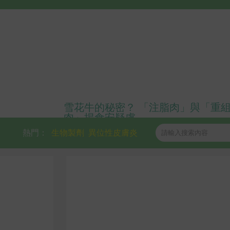
雪花牛的秘密？ 「注脂肉」與「重
肉」揭食安疑慮
熱門：
生物製劑
異位性皮膚炎