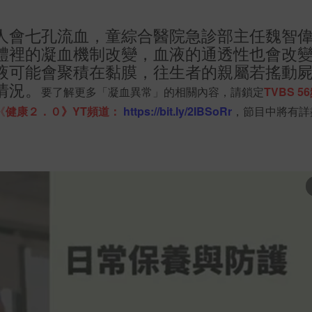
人會七孔流血，童綜合醫院急診部主任魏智
體裡的凝血機制改變，血液的通透性也會改
液可能會聚積在黏膜，往生者的親屬若搖動
情況。
要了解更多「凝血異常」的相關內容，請鎖定
TV
BS
56
《
健
康２．０
》YT
頻道：
https://bit.ly/2IBSoRr
，
節目
中將有詳