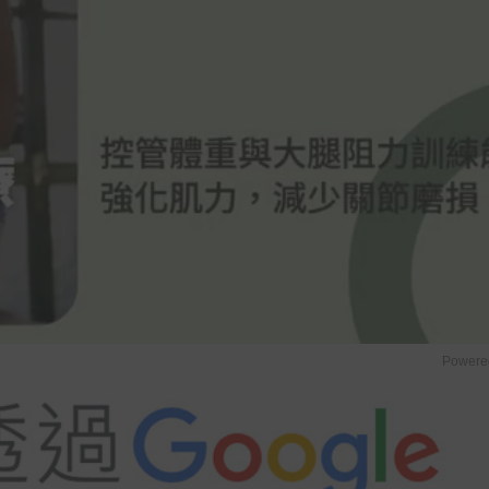
Powere
u
t