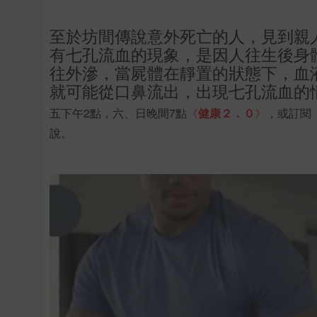
至於坊間傳說意外死亡的人，見到親
有七孔流血的現象，是因人往生後身
往外滲，當屍體在靜置的狀態下，血
就可能從口鼻流出，出現七孔流血的
五下午2點，六、日晚間7點
《
健康２．０
》
，或訂閱
說。