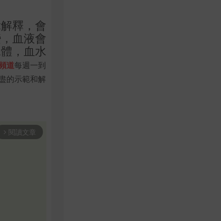
偉解釋，會
變，血液會
屍體，血水
頻道
每週一到
盡的示範和解
閱讀文章
arrow_forward_ios