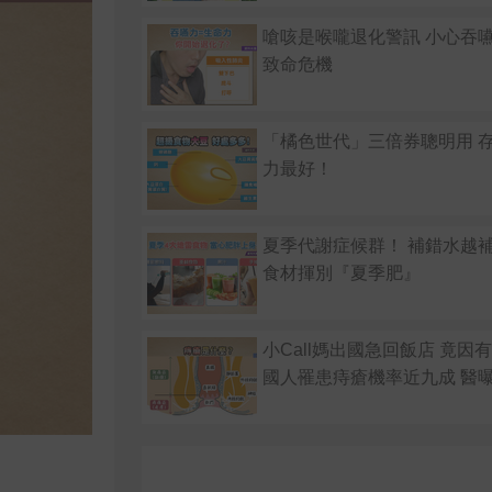
嗆咳是喉嚨退化警訊 小心吞
致命危機
「橘色世代」三倍券聰明用 
力最好！
夏季代謝症候群！ 補錯水越
食材揮別『夏季肥』
小Call媽出國急回飯店 竟因
國人罹患痔瘡機率近九成 醫