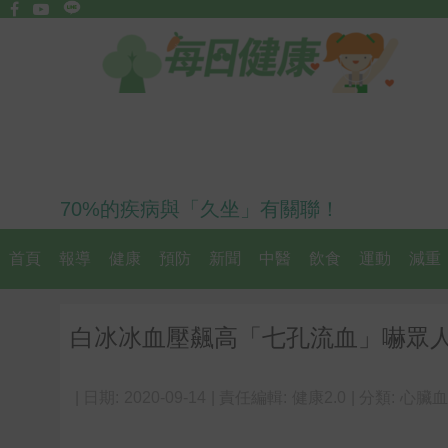
70%的疾病與「久坐」有關聯！
首頁
報導
健康
預防
新聞
中醫
飲食
運動
減重
白冰冰血壓飆高「七孔流血」嚇眾
| 日期:
2020-09-14
| 責任編輯:
健康2.0
| 分類:
心臟血