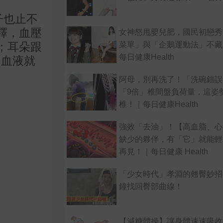
子也止不
釋，血壓
女神怒甩嬰兒肥，國民初戀秀
菜單」與「企鵝運動法」不藏
；耳朵跟
每日健康Health
，血液就
阿母，別再洗了！「洗碗錯誤
「9倍」椎間盤負荷量，這姿
椎！｜每日健康Health
強效「去油」！【高血脂、心
缺少的夥伴，有「它」就能輕
再見！｜每日健康 Health
「少女時代」孝淵的翹臀妙招
鐘找回臀部曲線！
【減糖體操】讓身體速速吸收