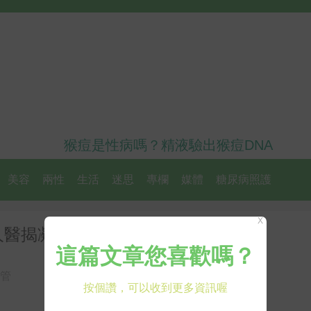
猴痘是性病嗎？精液驗出猴痘DNA
美容
兩性
生活
迷思
專欄
媒體
糖尿病照護
X
人醫揭凝血異常四大危險因子
管