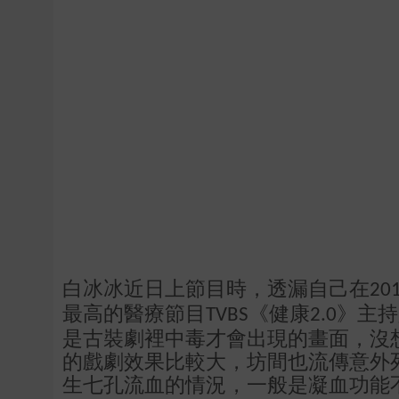
白冰冰近日上節目時，透漏自己在
20
最高的醫療節目
《健康
》主持
TVBS
2.0
是古裝劇裡中毒才會出現的畫面，沒
的戲劇效果比較大，坊間也流傳意外
生七孔流血的情況，一般是凝血功能