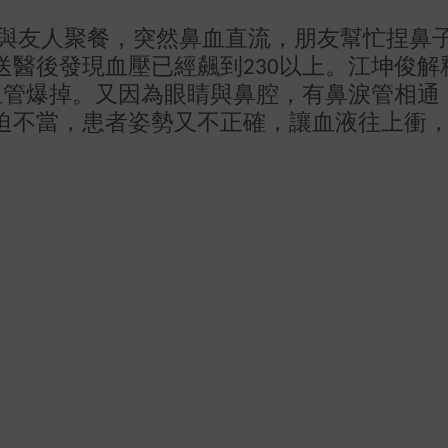
與友人聚餐，突然鼻血直流，朋友幫忙捏鼻
送醫後發現血壓已經飆到
以上。江坤俊解
230
血管爆掉。又因為眼睛與鼻腔，有鼻淚管相通
迫不當，患者姿勢又不正確，讓血液往上衝