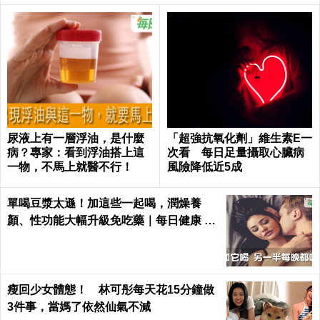
尿液上有一層浮油，是什麼
「超強抗氧化劑」維生素E一
病？專家：看到浮油搭上這
次看 每日足量攝取心臟病
一物，不馬上就醫不行！
風險降低近5成
單喝豆漿太遜！加這些一起喝，潤燥養
顏、性功能大幅升級免吃藥｜每日健康 He
alth
瘦回少女體態！ 林可彤每天花15分鐘做
3件事，當媽了依然仙氣不減