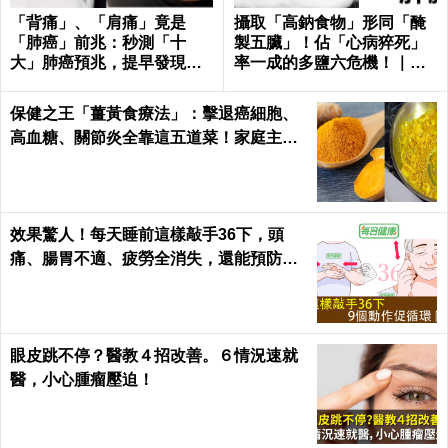
「背痛」、「肩痛」竟是
攝取「高鈉食物」形同「醃
「肺癌」前兆：秒測「十
製五臟」！佔「心病猝死」
大」肺癌預兆，提早發現治
率一成的多鹽六危機！｜每
癒率飆升50%！
日健康 Health
保健之王「薑黃食療法」：擊退癌細胞、
高血糖、關節炎全靠這五道菜！家庭主婦
必學｜每日健康Health
效果驚人！每天睡前這樣敲手36下，頭
痛、腸胃不適、疲勞全消失，還能預防腦
中風！｜每日健康Health
眼皮跳不停？醫教４招改善。６情況速就
醫，小心腫瘤壓迫！