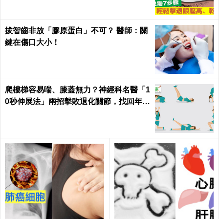
拔智齒非放「膠原蛋白」不可？ 醫師：關
鍵在傷口大小！
爬樓梯容易喘、膝蓋無力？神經科名醫「1
0秒伸展法」兩招擊敗退化關節，找回年輕
腳骨不求人｜每日健康 Health