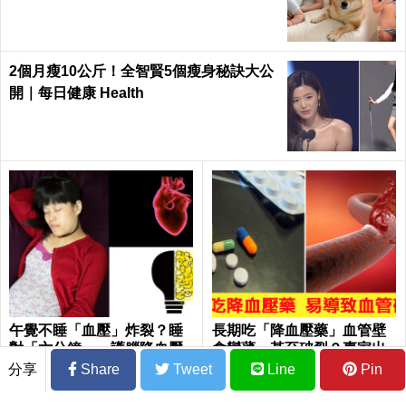
2個月瘦10公斤！全智賢5個瘦身秘訣大公
開｜每日健康 Health
午覺不睡「血壓」炸裂？睡
長期吃「降血壓藥」血管壁
對「六分鐘」，護腦降血壓
會變薄，甚至破裂？專家出
不用吞藥｜每日健康Health
來說話了！｜每日健康 Healt
分享
Share
Tweet
Line
Pin
h