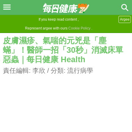
If you keep read content ,
Argee
Represent argee with ours
Cookie Policy
.
皮膚濕疹、氣喘的元兇是「塵
蟎」！醫師一招「30秒」消滅床單
惡蟲｜每日健康 Health
責任編輯:
李欣
/ 分類:
流行病學