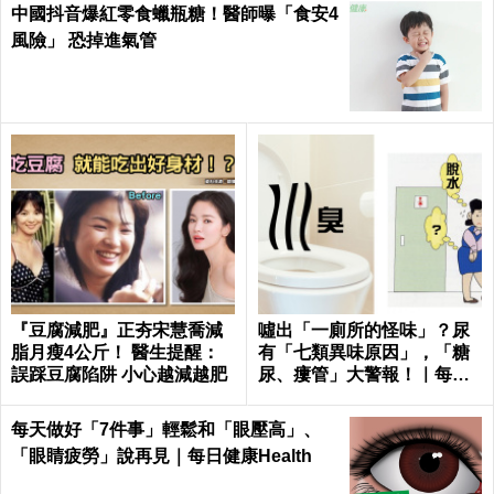
中國抖音爆紅零食蠟瓶糖！醫師曝「食安4
風險」 恐掉進氣管
『豆腐減肥』正夯宋慧喬減
噓出「一廁所的怪味」？尿
脂月瘦4公斤！ 醫生提醒：
有「七類異味原因」，「糖
誤踩豆腐陷阱 小心越減越肥
尿、瘻管」大警報！｜每日
健康Health
每天做好「7件事」輕鬆和「眼壓高」、
「眼睛疲勞」說再見｜每日健康Health