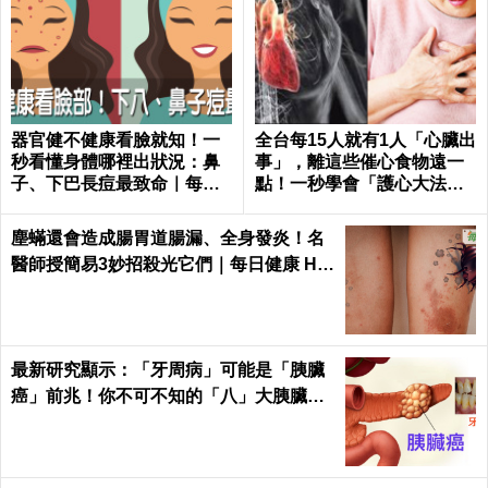
器官健不健康看臉就知！一
全台每15人就有1人「心臟出
秒看懂身體哪裡出狀況：鼻
事」，離這些催心食物遠一
子、下巴長痘最致命｜每日
點！一秒學會「護心大法」
健康 Health
｜每日健康 Health
塵蟎還會造成腸胃道腸漏、全身發炎！名
醫師授簡易3妙招殺光它們｜每日健康 He
alth
最新研究顯示：「牙周病」可能是「胰臟
癌」前兆！你不可不知的「八」大胰臟癌
警訊！