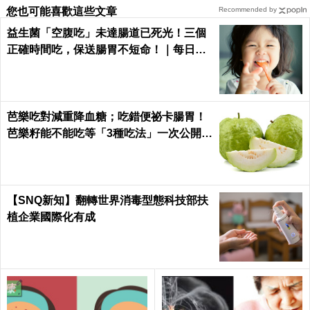
您也可能喜歡這些文章
Recommended by
益生菌「空腹吃」未達腸道已死光！三個
正確時間吃，保送腸胃不短命！｜每日健
康Health
芭樂吃對減重降血糖；吃錯便祕卡腸胃！
芭樂籽能不能吃等「3種吃法」一次公開｜
每日健康 Health
【SNQ新知】翻轉世界消毒型態科技部扶
植企業國際化有成