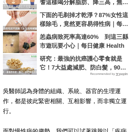
耆這樣喝分解脂肪、降三高，無病
一身輕｜每日健康 Health
下面的毛剃掉才乾淨？87%女性這
樣除毛，竟然更容易得性病｜每日
健康 Health
恙蟲病致死率高達60% 到這三縣
市遊玩要小心｜每日健康 Health
研究：最強的抗癌護心零食就是
它！7大益處減肥、防白髮，90%
Recommended by
的人都不知道｜每日健康 Health
吳醫師認為身體的組織、系統、器官的生理運
作，都是彼此緊密相關、互相影響，而非獨立運
行。
面對慢性病的趨勢，我們可以試著跳脫以「疾病