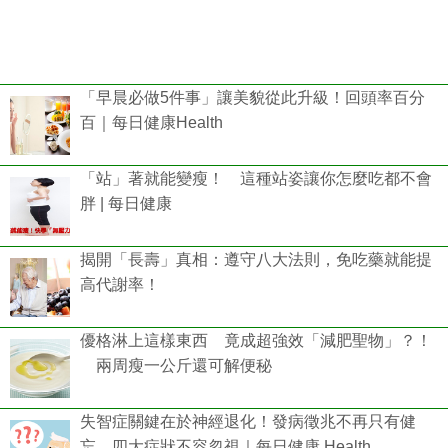
「早晨必做5件事」讓美貌從此升級！回頭率百分
百｜每日健康Health
「站」著就能變瘦！ 這種站姿讓你怎麼吃都不會
胖 | 每日健康
揭開「長壽」真相：遵守八大法則，免吃藥就能提
高代謝率！
優格淋上這樣東西 竟成超強效「減肥聖物」？！
兩周瘦一公斤還可解便秘
失智症關鍵在於神經退化！發病徵兆不再只有健
忘，四大症狀不容忽視｜每日健康 Health