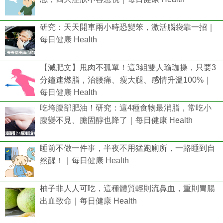
研究：天天開車兩小時恐變笨，激活腦袋靠一招｜
每日健康 Health
【減肥文】甩肉不孤單！這3組雙人瑜珈操，只要3
分鐘速燃脂，治腰痛、瘦大腿、感情升溫100%｜
每日健康 Health
吃垮腹部肥油！研究：這4種食物最消脂，常吃小
腹變不見、膽固醇也降了｜每日健康 Health
睡前不做一件事，半夜不用猛跑廁所，一路睡到自
然醒！｜每日健康 Health
柚子非人人可吃，這種體質輕則流鼻血，重則胃腸
出血致命｜每日健康 Health