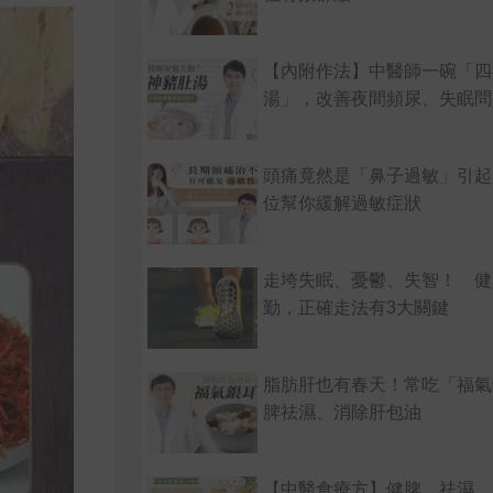
【內附作法】中醫師一碗「四
湯」，改善夜間頻尿、失眠問
頭痛竟然是「鼻子過敏」引起
位幫你緩解過敏症狀
走垮失眠、憂鬱、失智！ 健
勤，正確走法有3大關鍵
脂肪肝也有春天！常吃「福氣
脾祛濕、消除肝包油
【中醫食療方】健脾、祛濕、