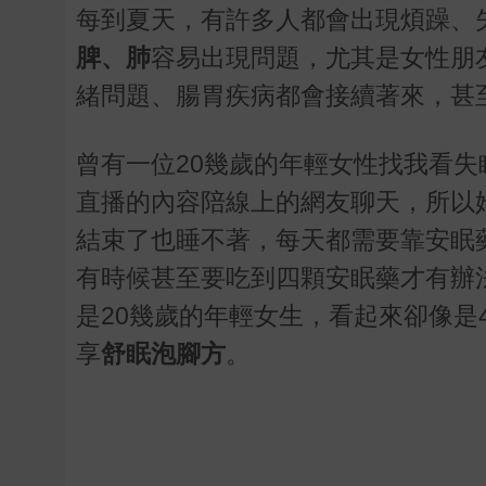
每到夏天，有許多人都會出現煩躁、
脾、肺
容易出現問題，尤其是女性朋
緒問題、腸胃疾病都會接續著來，甚
曾有一位
20
幾歲的年輕女性找我看失
直播的內容陪線上的網友聊天，所以
結束了也睡不著，每天都需要靠安眠
有時候甚至要吃到四顆安眠藥才有辦
是
20
幾歲的年輕女生，看起來卻像是
享
舒眠泡腳方
。