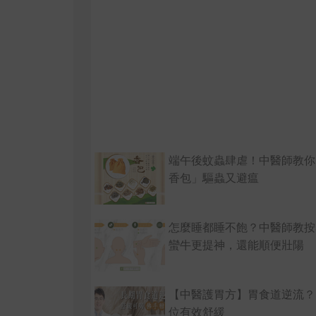
端午後蚊蟲肆虐！中醫師教你
香包」驅蟲又避瘟
怎麼睡都睡不飽？中醫師教按
蠻牛更提神，還能順便壯陽
【中醫護胃方】胃食道逆流？1
位有效舒緩