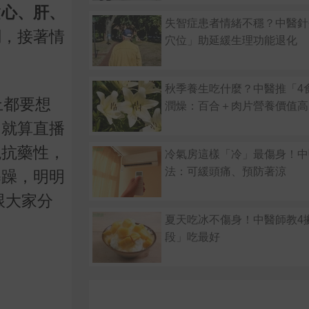
致
心、肝、
失智症患者情緒不穩？中醫針
調，接著情
穴位」助延緩生理功能退化
秋季養生吃什麼？中醫推「4
上都要想
潤燥：百合＋肉片營養價值高
，就算直播
現抗藥性，
冷氣房這樣「冷」最傷身！中
法：可緩頭痛、預防著涼
暴躁，明明
跟大家分
夏天吃冰不傷身！中醫師教4
段」吃最好