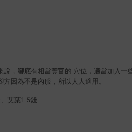
來說，腳底有相當豐富的 穴位，適當加入一
腳方因為不是內服，所以人人適用。
錢、艾葉
1.5
錢