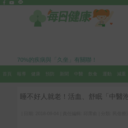
70%的疾病與「久坐」有關聯！
首頁
報導
健康
預防
新聞
中醫
飲食
運動
減重
睡不好人就老！活血、舒眠「中醫
| 日期:
2018-09-04
| 責任編輯:
邱霈俞
| 分類:
民俗療