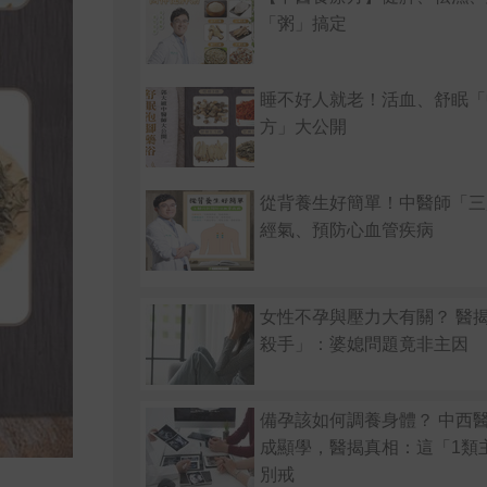
「粥」搞定
睡不好人就老！活血、舒眠「
方」大公開
從背養生好簡單！中醫師「三
經氣、預防心血管疾病
女性不孕與壓力大有關？ 醫
殺手」：婆媳問題竟非主因
備孕該如何調養身體？ 中西
成顯學，醫揭真相：這「1類
別戒