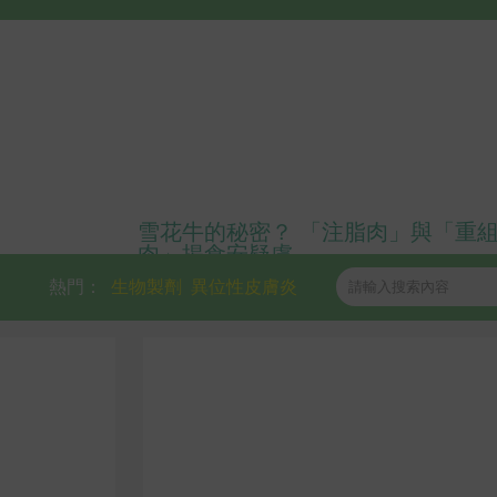
雪花牛的秘密？ 「注脂肉」與「重
肉」揭食安疑慮
熱門：
生物製劑
異位性皮膚炎