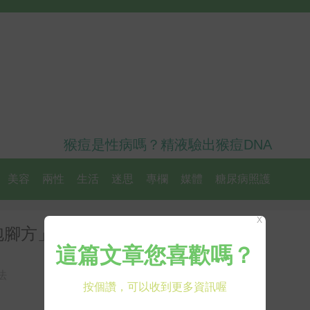
猴痘是性病嗎？精液驗出猴痘DNA
美容
兩性
生活
迷思
專欄
媒體
糖尿病照護
X
泡腳方」大公開
法