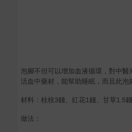
泡腳不但可以增加血液循環，對中醫
活血中藥材，能幫助睡眠，而且此泡
材料：桂枝
3
錢、紅花
1
錢、甘草
1.5
做法：