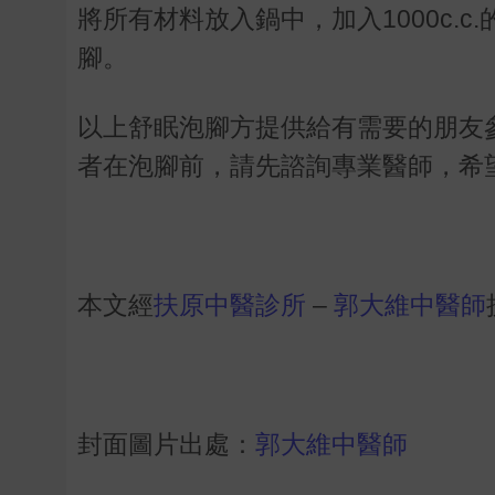
將所有材料放入鍋中，加入
1000c.c.
腳。
以上舒眠泡腳方提供給有需要的朋友
者在泡腳前，請先諮詢專業醫師，希
本文經
扶原中醫診所
–
郭大維中醫師
封面圖片出處：
郭大維中醫師