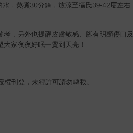
的水，熬煮
30
分鐘，放涼至攝氏
39-42
度左右
參考，另外也提醒皮膚敏感、腳有明顯傷口
望大家夜夜好眠一覺到天亮！
授權刊登，未經許可請勿轉載。