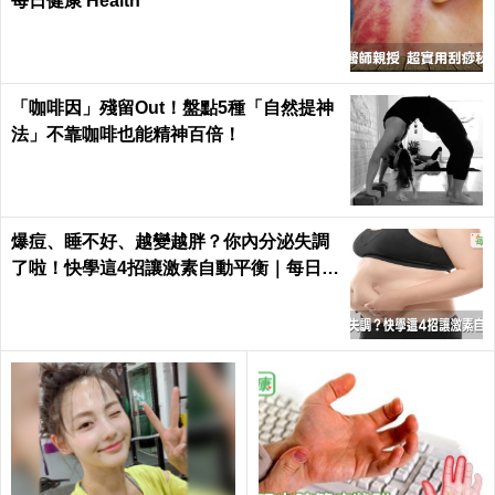
每日健康 Health
「咖啡因」殘留Out！盤點5種「自然提神
法」不靠咖啡也能精神百倍！
爆痘、睡不好、越變越胖？你內分泌失調
了啦！快學這4招讓激素自動平衡｜每日健
康 Health