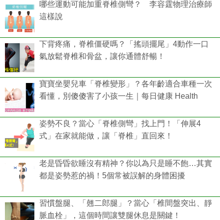
哪些運動可能加重脊椎側彎？ 李容霆物理治療師
這樣說
下背疼痛，脊椎僵硬嗎？「搖頭擺尾」4動作一口
氣放鬆脊椎和骨盆，讓你通體舒暢！
寶寶坐嬰兒車「脊椎變形」？各年齡適合車種一次
看懂，別傻傻害了小孩一生｜每日健康 Health
姿勢不良？當心「脊椎側彎」找上門！「伸展4
式」在家就能做，讓「脊椎」直回來！
老是昏昏欲睡沒有精神？你以為只是睡不飽…其實
都是姿勢惹的禍！5個常被誤解的身體困擾
習慣盤腿、「翹二郎腿」？當心「椎間盤突出、靜
脈血栓」，這個時間讓雙腿休息是關鍵！