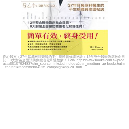
良心醫方：37年耳鼻喉科醫師的不生病體質修護祕訣：12年整合醫學臨床救命日
記，8大對策全面預防療癒老化和慢性病！ / Via https://www.books.com.tw/prod
ucts/0010792483?utm_source=linkstechnology&utm_medium=ap-books&utm
_content=recommend&utm_campaign=ap-201808