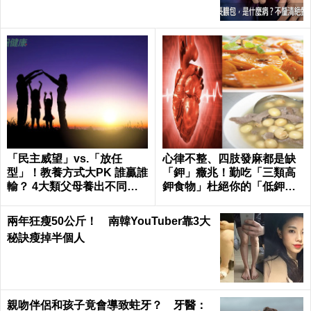
「民主威望」vs.「放任
心律不整、四肢發麻都是缺
型」！教養方式大PK 誰贏誰
「鉀」癥兆！勤吃「三類高
輸？ 4大類父母養出不同性
鉀食物」杜絕你的「低鉀」
格的孩子
危機｜每日健康Health
兩年狂瘦50公斤！ 南韓YouTuber靠3大
秘訣瘦掉半個人
親吻伴侶和孩子竟會導致蛀牙？ 牙醫：