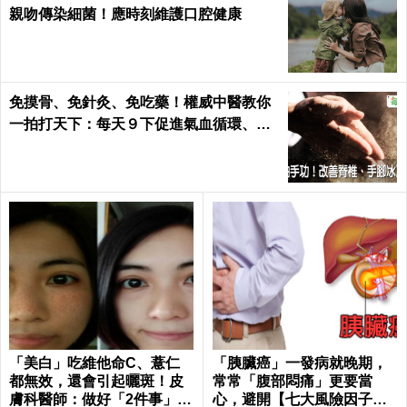
親吻傳染細菌！應時刻維護口腔健康
免摸骨、免針灸、免吃藥！權威中醫教你
一拍打天下：每天９下促進氣血循環、活
絡筋骨｜每日健康 Health
「美白」吃維他命C、薏仁
「胰臟癌」一發病就晚期，
都無效，還會引起曬斑！皮
常常「腹部悶痛」更要當
膚科醫師：做好「2件事」最
心，避開【七大風險因子】