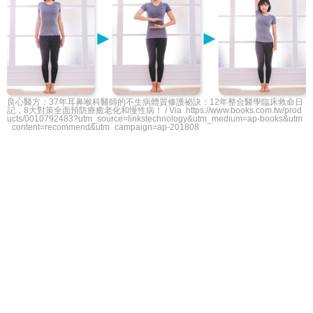
良心醫方：37年耳鼻喉科醫師的不生病體質修護祕訣：12年整合醫學臨床救命日
記，8大對策全面預防療癒老化和慢性病！ / Via https://www.books.com.tw/prod
ucts/0010792483?utm_source=linkstechnology&utm_medium=ap-books&utm
_content=recommend&utm_campaign=ap-201808