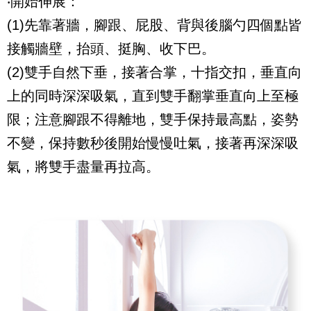
‧開始伸展：
(1)
先靠著牆，腳跟、屁股、背與後腦勺四個點皆
接觸牆壁，抬頭、挺胸、收下巴。
(2)
雙手自然下垂，接著合掌，十指交扣，垂直向
上的同時深深吸氣，直到雙手翻掌垂直向上至極
限；注意腳跟不得離地，雙手保持最高點，姿勢
不變，保持數秒後開始慢慢吐氣，接著再深深吸
氣，將雙手盡量再拉高。