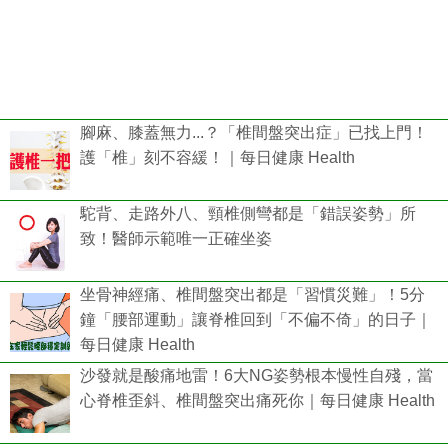
腳麻、膝蓋無力...？「椎間盤突出症」已找上門！
護「椎」刻不容緩！｜每日健康 Health
駝背、走路外八、頸椎側彎都是「錯誤姿勢」所
致！醫師示範唯一正確坐姿
坐骨神經痛、椎間盤突出都是「習慣災難」！5分
鐘「腰部運動」讓脊椎回到「不偏不倚」的日子｜
每日健康 Health
沙發就是酸痛地雷！6大NG姿勢根本慢性自殘，當
心脊椎歪斜、椎間盤突出痛死你｜每日健康 Health