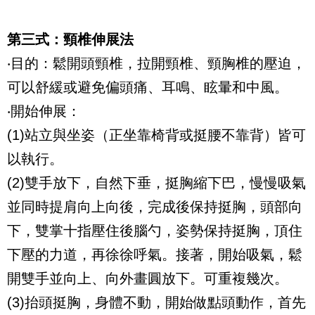
第三式：頸椎伸展法
‧目的：鬆開頭頸椎，拉開頸椎、頸胸椎的壓迫，
可以舒緩或避免偏頭痛、耳鳴、眩暈和中風。
‧開始伸展：
(1)
站立與坐姿（正坐靠椅背或挺腰不靠背）皆可
以執行。
(2)
雙手放下，自然下垂，挺胸縮下巴，慢慢吸氣
並同時提肩向上向後，完成後保持挺胸，頭部向
下，雙掌十指壓住後腦勺，姿勢保持挺胸，頂住
下壓的力道，再徐徐呼氣。接著，開始吸氣，鬆
開雙手並向上、向外畫圓放下。可重複幾次。
(3)
抬頭挺胸，身體不動，開始做點頭動作，首先