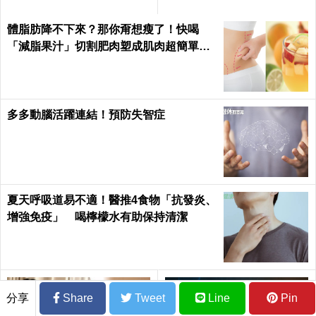
能變白｜每日健康 Health
守護胰臟健康 ｜每日健康He
alth
體脂肪降不下來？那你甭想瘦了！快喝
「減脂果汁」切割肥肉塑成肌肉超簡單｜
每日健康 Health
多多動腦活躍連結！預防失智症
夏天呼吸道易不適！醫推4食物「抗發炎、
增強免疫」 喝檸檬水有助保持清潔
分享
Share
Tweet
Line
Pin