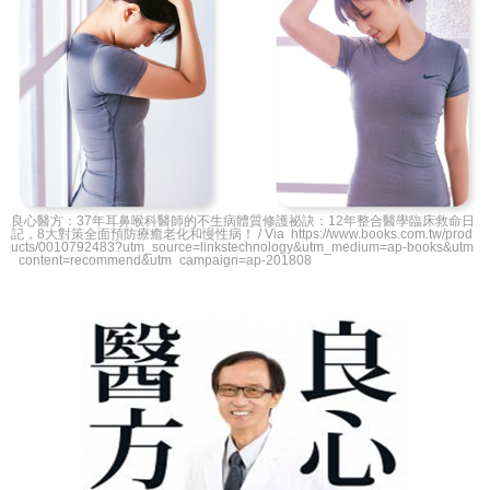
良心醫方：37年耳鼻喉科醫師的不生病體質修護祕訣：12年整合醫學臨床救命日
記，8大對策全面預防療癒老化和慢性病！ / Via https://www.books.com.tw/prod
ucts/0010792483?utm_source=linkstechnology&utm_medium=ap-books&utm
_content=recommend&utm_campaign=ap-201808