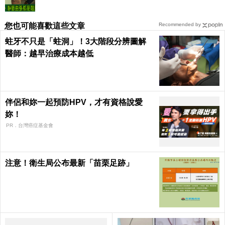
您也可能喜歡這些文章
Recommended by
蛀牙不只是「蛀洞」！3大階段分辨圖解
醫師：越早治療成本越低
伴侶和妳一起預防HPV，才有資格說愛
妳！
PR．台灣癌症基金會
注意！衛生局公布最新「苗栗足跡」