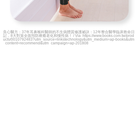
良心醫方：37年耳鼻喉科醫師的不生病體質修護祕訣：12年整合醫學臨床救命日
記，8大對策全面預防療癒老化和慢性病！ / Via https://www.books.com.tw/prod
ucts/0010792483?utm_source=linkstechnology&utm_medium=ap-books&utm
_content=recommend&utm_campaign=ap-201808