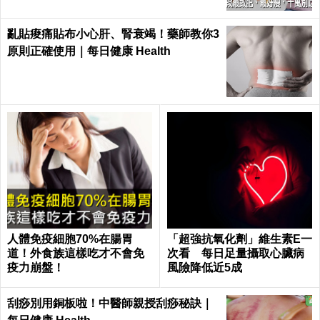
亂貼痠痛貼布小心肝、腎衰竭！藥師教你3
原則正確使用｜每日健康 Health
人體免疫細胞70%在腸胃
「超強抗氧化劑」維生素E一
道！外食族這樣吃才不會免
次看 每日足量攝取心臟病
疫力崩盤！
風險降低近5成
刮痧別用銅板啦！中醫師親授刮痧秘訣｜