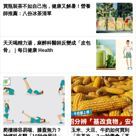
買瓶裝茶不如自己泡，健康又解暑！營養
師推薦：八份冰茶清單
天天喝精力湯，麻醉科醫師反變成「皮包
骨」｜每日健康 Health
爬樓梯容易喘、膝蓋無力？
玉米、大豆、牛奶如何買到