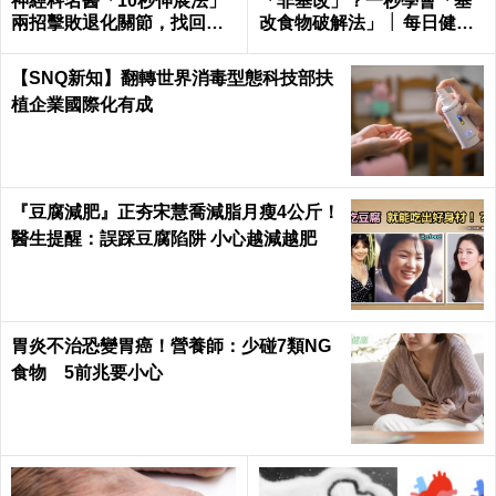
神經科名醫「10秒伸展法」
「非基改」？一秒學會「基
兩招擊敗退化關節，找回年
改食物破解法」 │ 每日健康
輕腳骨不求人｜每日健康 He
Health
alth
【SNQ新知】翻轉世界消毒型態科技部扶
植企業國際化有成
『豆腐減肥』正夯宋慧喬減脂月瘦4公斤！
醫生提醒：誤踩豆腐陷阱 小心越減越肥
胃炎不治恐變胃癌！營養師：少碰7類NG
食物 5前兆要小心