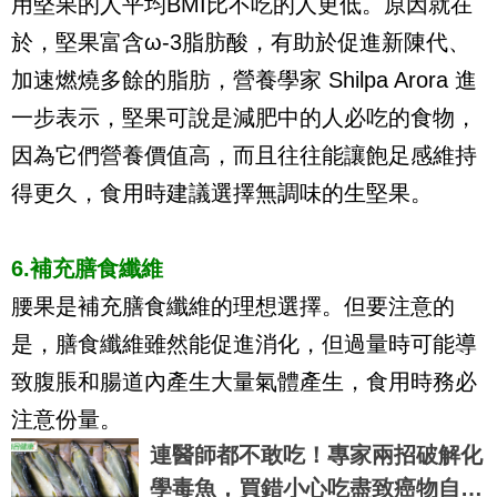
用堅果的人平均BMI比不吃的人更低。原因就在
於，堅果富含ω-3脂肪酸，有助於促進新陳代、
加速燃燒多餘的脂肪，營養學家 Shilpa Arora 進
一步表示，堅果可說是減肥中的人必吃的食物，
因為它們營養價值高，而且往往能讓飽足感維持
得更久，食用時建議選擇無調味的生堅果。
6.補充膳食纖維
腰果是補充膳食纖維的理想選擇。但要注意的
是，膳食纖維雖然能促進消化，但過量時可能導
致腹脹和腸道內產生大量氣體產生，食用時務必
注意份量。
連醫師都不敢吃！專家兩招破解化
學毒魚，買錯小心吃盡致癌物自由