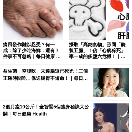
痛風發作難以忍受？何一
攝取「高鈉食物」形同「醃
成：除了少吃海鮮，還有７
製五臟」！佔「心病猝死」
件事不可忽略｜每日健康 He
率一成的多鹽六危機！｜每
alth
日健康 Health
益生菌「空腹吃」未達腸道已死光！三個
正確時間吃，保送腸胃不短命！｜每日健
康Health
2個月瘦10公斤！全智賢5個瘦身秘訣大公
開｜每日健康 Health