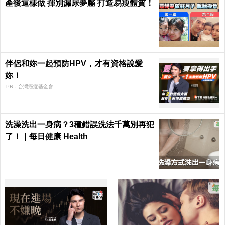
產後這樣做 揮別漏尿夢靨 打造易瘦體質！
伴侶和妳一起預防HPV，才有資格說愛
妳！
PR．台灣癌症基金會
洗澡洗出一身病？3種錯誤洗法千萬別再犯
了！｜每日健康 Health