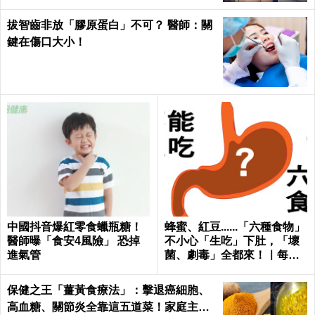
拔智齒非放「膠原蛋白」不可？ 醫師：關
鍵在傷口大小！
中國抖音爆紅零食蠟瓶糖！
蜂蜜、紅豆......「六種食物」
醫師曝「食安4風險」 恐掉
不小心「生吃」下肚，「壞
進氣管
菌、劇毒」全都來！｜每日
健康 Health
保健之王「薑黃食療法」：擊退癌細胞、
高血糖、關節炎全靠這五道菜！家庭主婦