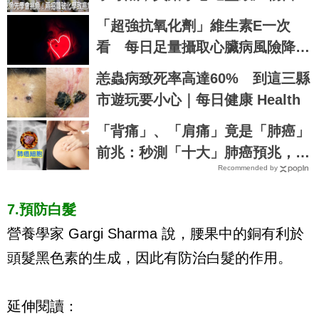
基、亞硝酸鹽｜每日健康 Health
「超強抗氧化劑」維生素E一次
看 每日足量攝取心臟病風險降低
近5成
恙蟲病致死率高達60% 到這三縣
市遊玩要小心｜每日健康 Health
「背痛」、「肩痛」竟是「肺癌」
前兆：秒測「十大」肺癌預兆，提
Recommended by
早發現治癒率飆升50%！
7.預防白髮
營養學家 Gargi Sharma 說，腰果中的銅有利於
頭髮黑色素的生成，因此有防治白髮的作用。
延伸閱讀：