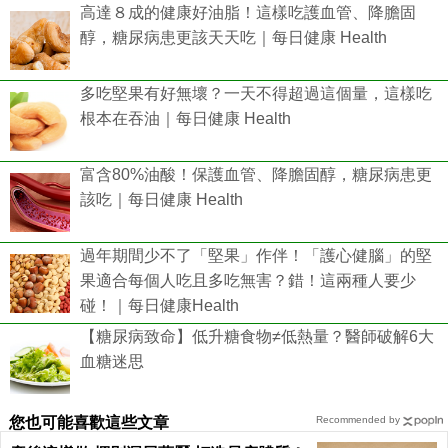
高達８成的健康好油脂！這樣吃護血管、降膽固
醇，糖尿病患更該天天吃｜每日健康 Health
多吃堅果有好無壞？一天不得超過這個量，這樣吃
根本在吞油｜每日健康 Health
富含80%油酸！保護血管、降膽固醇，糖尿病患更
該吃｜每日健康 Health
過年期間少不了「堅果」作伴！「護心健腦」的堅
果適合每個人吃且多吃無害？錯！這兩種人要少
碰！｜每日健康Health
【糖尿病致命】低升糖食物≠低熱量？醫師破解6大
血糖迷思
您也可能喜歡這些文章
Recommended by