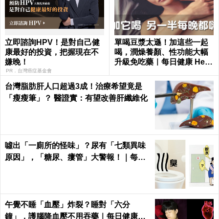
立即諮詢HPV！是對自己健
單喝豆漿太遜！加這些一起
康最好的投資，把握現在不
喝，潤燥養顏、性功能大幅
嫌晚！
升級免吃藥｜每日健康 Healt
h
PR．台灣癌症基金會
台灣脂肪肝人口超過3成！治療希望竟是
「瘦瘦筆」？ 醫證實：有望改善肝纖維化
噓出「一廁所的怪味」？尿有「七類異味
原因」，「糖尿、瘻管」大警報！｜每日
健康Health
午覺不睡「血壓」炸裂？睡對「六分
鐘」，護腦降血壓不用吞藥｜每日健康He