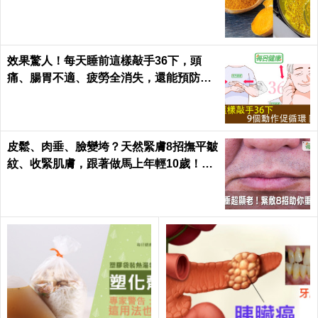
必學｜每日健康Health
效果驚人！每天睡前這樣敲手36下，頭
痛、腸胃不適、疲勞全消失，還能預防腦
中風！｜每日健康Health
皮鬆、肉垂、臉變垮？天然緊膚8招撫平皺
紋、收緊肌膚，跟著做馬上年輕10歲！｜
每日健康 Health