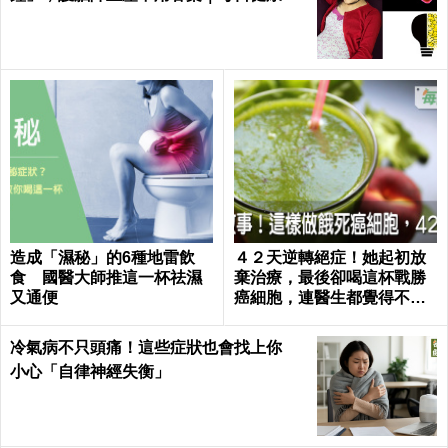
alth
造成「濕秘」的6種地雷飲
４２天逆轉絕症！她起初放
食 國醫大師推這一杯祛濕
棄治療，最後卻喝這杯戰勝
又通便
癌細胞，連醫生都覺得不可
思議｜每日健康 Health
冷氣病不只頭痛！這些症狀也會找上你
小心「自律神經失衡」