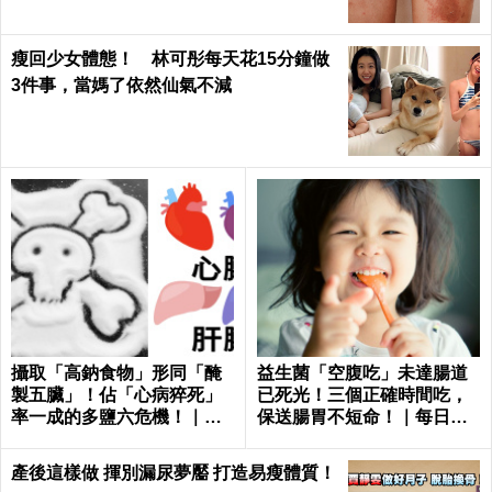
瘦回少女體態！ 林可彤每天花15分鐘做
3件事，當媽了依然仙氣不減
攝取「高鈉食物」形同「醃
益生菌「空腹吃」未達腸道
製五臟」！佔「心病猝死」
已死光！三個正確時間吃，
率一成的多鹽六危機！｜每
保送腸胃不短命！｜每日健
日健康 Health
康Health
產後這樣做 揮別漏尿夢靨 打造易瘦體質！