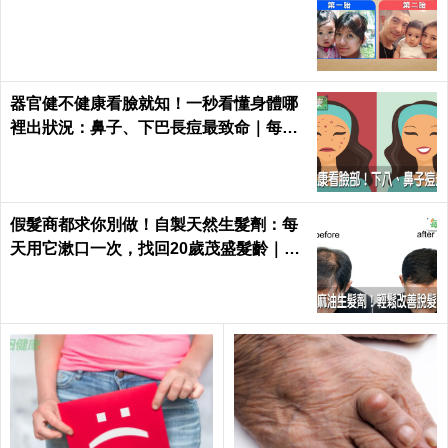
器官健不健康看臉就知！一秒看懂身體哪
裡出狀況：鼻子、下巴長痘最致命｜每日
健康 Health
假髮商都求你別做！自製天然生髮劑：每
天用它漱口一次，找回20歲茂盛髮齡｜每
日健康 Health