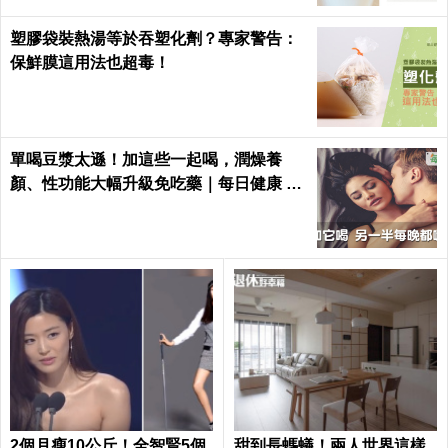
塑膠袋裝熱湯等於吞塑化劑？專家警告：
保鮮膜這用法也超毒！
單喝豆漿太遜！加這些一起喝，潤燥養
顏、性功能大幅升級免吃藥｜每日健康 He
alth
2個月瘦10公斤！全智賢5個
甜到長螞蟻！兩人世界這樣