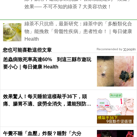
效果—– 不可不知的綠茶 7 大美容功效！
綠茶不只抗癌，最新研究：綠茶中的「多酚類化合
物」能挽救「骨髓性疾病」患者性命！｜每日健康
Health
您也可能喜歡這些文章
Recommended by
恙蟲病致死率高達60% 到這三縣市遊玩
要小心｜每日健康 Health
效果驚人！每天睡前這樣敲手36下，頭
痛、腸胃不適、疲勞全消失，還能預防腦
中風！｜每日健康Health
午覺不睡「血壓」炸裂？睡對「六分