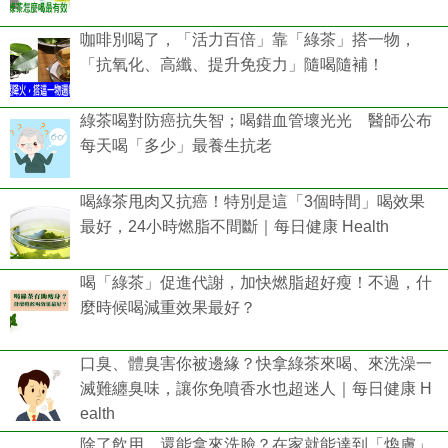
咖啡別喝了，「活力百倍」靠「綠茶」搭一物，
「抗氧化、高纖、提升免疫力」隨喝隨補！
綠茶喝對防癌抗失智；喝錯血管壞光光 醫師公布
每天喝「多少」最養生抗老
喝綠茶甩肉又抗癌！特別是這「3個時間」喝效果
最好，24小時燃脂不間斷｜每日健康 Health
喝「綠茶」促進代謝，加快燃脂超好瘦！不過，什
麼時候喝減重效果最好？
口臭、體臭害你被邊緣？快拿綠茶來喝、來洗澡一
滅難纏臭味，讓你免噴香水也超迷人｜每日健康 H
ealth
除了飲用，還能拿來洗臉？在家就能達到「煥膚」