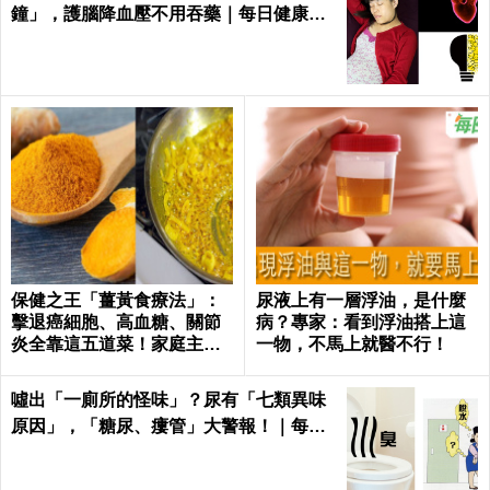
鐘」，護腦降血壓不用吞藥｜每日健康He
alth
保健之王「薑黃食療法」：
尿液上有一層浮油，是什麼
擊退癌細胞、高血糖、關節
病？專家：看到浮油搭上這
炎全靠這五道菜！家庭主婦
一物，不馬上就醫不行！
必學｜每日健康Health
噓出「一廁所的怪味」？尿有「七類異味
原因」，「糖尿、瘻管」大警報！｜每日
健康Health