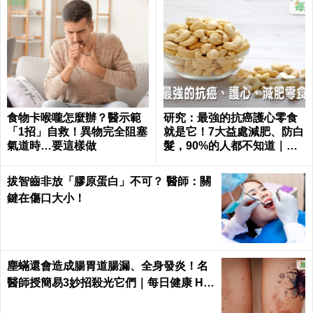
食物卡喉嚨怎麼辦？醫示範
研究：最強的抗癌護心零食
「1招」自救！異物完全阻塞
就是它！7大益處減肥、防白
氣道時…要這樣做
髮，90%的人都不知道｜每
日健康 Health
拔智齒非放「膠原蛋白」不可？ 醫師：關
鍵在傷口大小！
塵蟎還會造成腸胃道腸漏、全身發炎！名
醫師授簡易3妙招殺光它們｜每日健康 He
alth