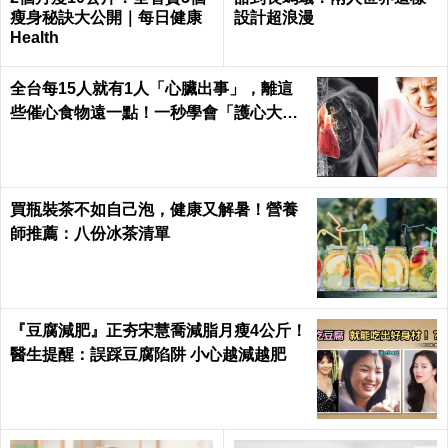
瘦身秘訣大公開｜每日健康
設計超浪漫
Health
全台每15人就有1人「心臟出事」，離這
些催心食物遠一點！一秒學會「護心大
法」｜每日健康 Health
買瓶裝茶不如自己泡，健康又解暑！營養
師推薦：八份冰茶清單
『豆腐減肥』正夯宋慧喬減脂月瘦4公斤！
醫生提醒：誤踩豆腐陷阱 小心越減越肥