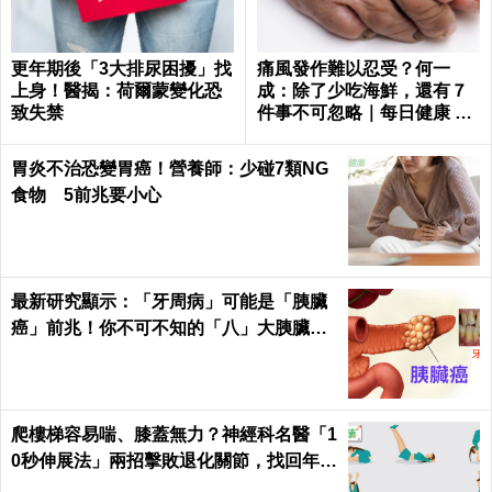
更年期後「3大排尿困擾」找
痛風發作難以忍受？何一
上身！醫揭：荷爾蒙變化恐
成：除了少吃海鮮，還有７
致失禁
件事不可忽略｜每日健康 He
alth
胃炎不治恐變胃癌！營養師：少碰7類NG
食物 5前兆要小心
最新研究顯示：「牙周病」可能是「胰臟
癌」前兆！你不可不知的「八」大胰臟癌
警訊！
爬樓梯容易喘、膝蓋無力？神經科名醫「1
0秒伸展法」兩招擊敗退化關節，找回年輕
腳骨不求人｜每日健康 Health