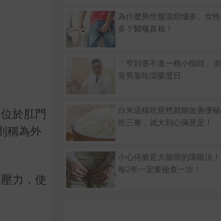
為什麼男性腹瀉煩惱多、女性
多？醫曝真相！
「窄到塞不進一根小指頭」 
害男靠吃瀉藥度日
白米這樣吃居然就能改善便秘
是位於肛門
吃三餐，就大到心滿意足！
則稱為外
小心痔瘡是大腸癌的障眼法！
每2年一定要檢查一次！
內壓力，使