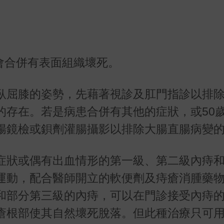
會合併有表面組織壞死。
臥屈膝的姿勢，先藉著視診及肛門指診以排
的存在。若是病患合併有其他的症狀，或50
腸鏡檢或鋇劑灌腸攝影以排除大腸直腸病變
症狀或偶有出血情形的第一級、第二級內痔
運動，配合醫師開立的軟便劑及痔瘡消腫藥
和部分第三級的內痔，可以在門診接受內痔
瘡根部使其自然壞死脫落。但此種治療只可