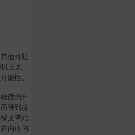
除其他可疑
歲以上未
的可能性。
和輕微的外
物而得到改
的橡皮帶結
用在內痔的