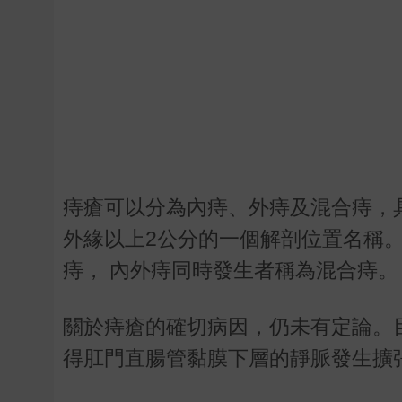
痔瘡可以分為內痔、外痔及混合痔，
外緣以上2公分的一個解剖位置名稱
痔， 內外痔同時發生者稱為混合痔。
關於痔瘡的確切病因，仍未有定論。
得肛門直腸管黏膜下層的靜脈發生擴