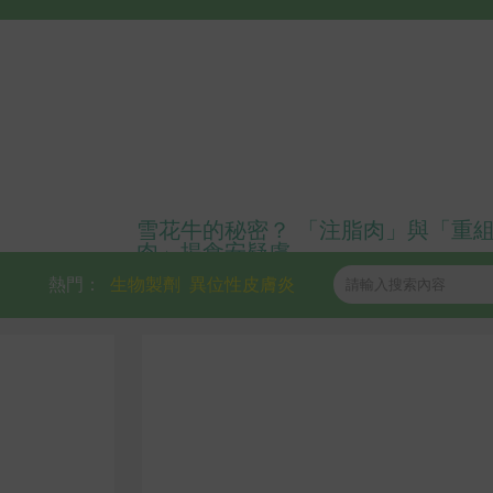
雪花牛的秘密？ 「注脂肉」與「重
肉」揭食安疑慮
熱門：
生物製劑
異位性皮膚炎