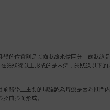
具體的位置則是以齒狀線來做區分。齒狀線
。在齒狀線以上形成的是內痔，齒狀線以下的
目前醫學上主要的理論認為痔瘡是因為肛門
張及曲張而形成。