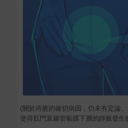
(關於痔瘡的確切病因，仍未有定論
使得肛門直腸管黏膜下層的靜脈發生