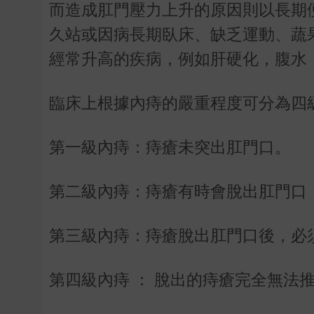
而造成肛門壓力上升的原因則以長期
久站或因病長期臥床、缺乏運動、蔬
經常升高的疾病，例如肝硬化，腹水
臨床上根據內痔的嚴重程度可分為四
第一級內痔：痔瘡未突出肛門口。
第二級內痔：痔瘡有時會脫出肛門口
第三級內痔：痔瘡脫出肛門口後，必
第四級內痔 ： 脫出的痔瘡完全無法