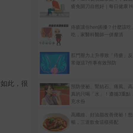
瘡免開刀自然好｜每日健康 Hea
痔瘡讓你hen困擾？什麼該吃
吃，家醫科醫師一併釐清
肛門壓力上升導致「痔瘡」反
常做這7件事有效預防
管如此，很
預防便祕、腎結石、痛風、高
。
真的只喝「水」！遵循3重點
充水份
高纖維、好油脂改善便祕！想
暢，三道飲食這樣搭配