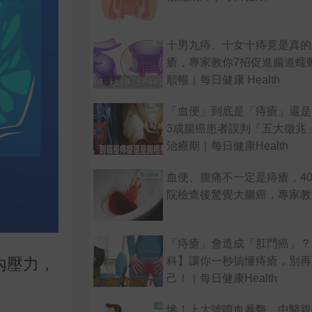
十男九痔、十女十痔竟是真的
瘡，專家教你7招促進腸道蠕
順暢｜每日健康 Health
「血便」到底是「痔瘡」還是
3成腸癌患者誤判「五大徵兆
治療期｜每日健康Health
血便、腹痛不一定是痔瘡，4
院檢查後驚覺大腸癌，專家教
「痔瘡」會造成「肛門癌」？
科】讓你一秒搞懂痔瘡，別再
內壓力，
己！｜每日健康Health
慘！上大號噴血暴斃，中醫親