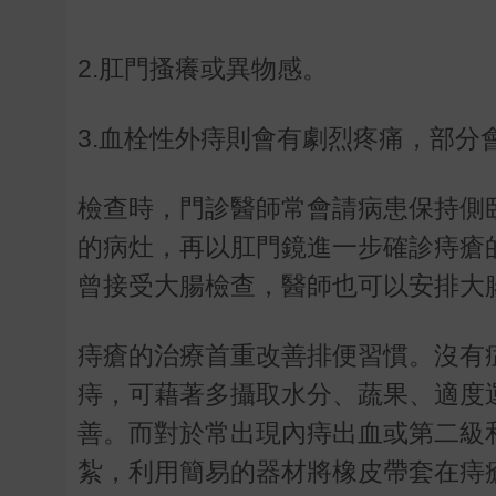
2.肛門搔癢或異物感。
3.血栓性外痔則會有劇烈疼痛，部分
檢查時，門診醫師常會請病患保持側
的病灶，再以肛門鏡進一步確診痔瘡
曾接受大腸檢查，醫師也可以安排大
痔瘡的治療首重改善排便習慣。沒有
痔，可藉著多攝取水分、蔬果、適度
善。而對於常出現內痔出血或第二級
紮，利用簡易的器材將橡皮帶套在痔