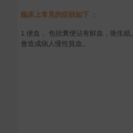
臨床上常見的症狀如下 ：
1.便血， 包括糞便沾有鮮血，衛生紙
會造成病人慢性貧血。