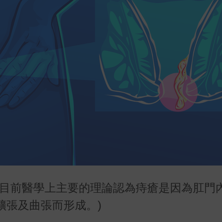
。目前醫學上主要的理論認為痔瘡是因為肛門
擴張及曲張而形成。)