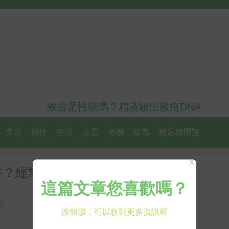
猴痘是性病嗎？精液驗出猴痘DNA
美容
兩性
生活
迷思
專欄
媒體
糖尿病照護
X
？經常做這7件事有效預防
統