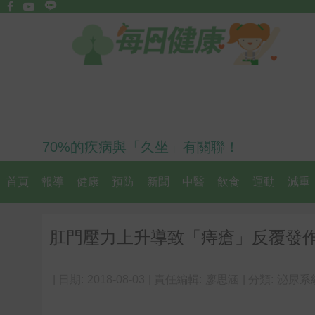
70%的疾病與「久坐」有關聯！
首頁
報導
健康
預防
新聞
中醫
飲食
運動
減重
肛門壓力上升導致「痔瘡」反覆發作
| 日期:
2018-08-03
| 責任編輯:
廖思涵
| 分類:
泌尿系