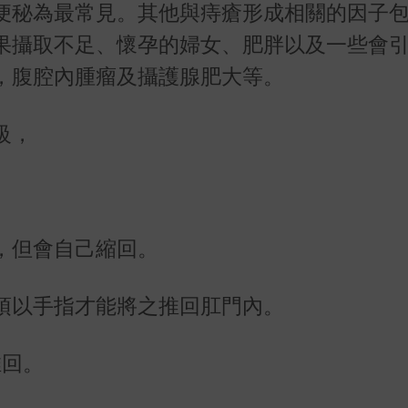
便秘為最常見。其他與痔瘡形成相關的因子
果攝取不足、懷孕的婦女、肥胖以及一些會
，腹腔內腫瘤及攝護腺肥大等。
級，
，但會自己縮回。
須以手指才能將之推回肛門內。
推回。