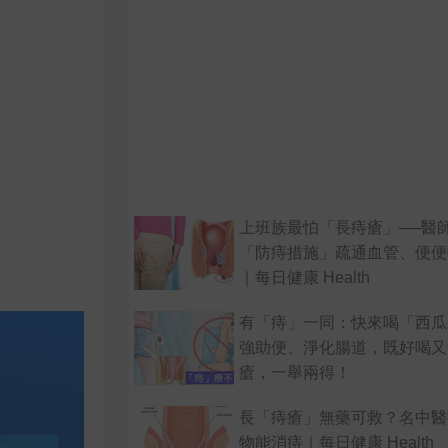
上班族最怕「長痔瘡」──醫
「防痔措施」疏通血管、便便
｜每日健康 Health
有「痔」一同：快來喝「西瓜
強助便、淨化腸道，既好喝又
瘡，一舉兩得！
長「痔瘡」無藥可救？名中醫
物能消痔｜每日健康 Health