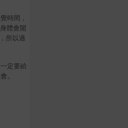
睡覺時間，
 身體會開
」，所以過
，一定要給
機會。