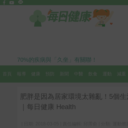
70%的疾病與「久坐」有關聯！
首頁
報導
健康
預防
新聞
中醫
飲食
運動
減重
肥胖是因為居家環境太雜亂！5個
｜每日健康 Health
| 日期:
2018-03-05
| 責任編輯:
邱霈俞
| 分類:
運動燃