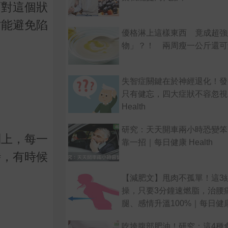
面對這個狀
才能避免陷
優格淋上這樣東西 竟成超強
物」？！ 兩周瘦一公斤還可
失智症關鍵在於神經退化！發
只有健忘，四大症狀不容忽視
Health
研究：天天開車兩小時恐變笨
列上，每一
靠一招｜每日健康 Health
時，有時候
【減肥文】甩肉不孤單！這3
操，只要3分鐘速燃脂，治腰
腿、感情升溫100%｜每日健康 H
吃垮腹部肥油！研究：這4種