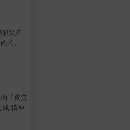
樓卻要搭
可觀的。
蒙的「皮質
成 精神