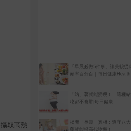
「早晨必做5件事」讓美貌從
頭率百分百｜每日健康Health
「站」著就能變瘦！ 這種站
吃都不會胖|每日健康
揭開「長壽」真相：遵守八大
是攝取高熱
藥就能提高代謝率！