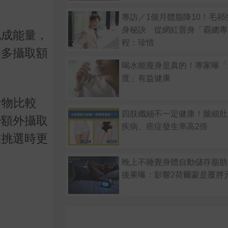
專訪／1個月體脂降10！毛祁
身秘訣 從網紅晉身「霸總專
化成能量，
程：珍惜
間多攝取額
喝水能瘦身是真的！專家曝「
度」有益健康
食物比較
四肢纖細不一定健康！腿細肚
少額外攝取
疾病、癌症發生率高2倍
在挑選時更
晚上不睡覺身體自動儲存脂肪
後果曝：影響2荷爾蒙是覆胖