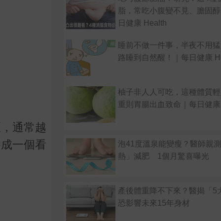
脂，常吃小腹變不見、膽固醇
日健康 Health
睡前不做一件事，半夜不用猛
路睡到自然醒！｜每日健康 Hea
柚子非人人可吃，這種體質輕
重則胃腸出血致命｜每日健康 He
區，通常越
養成一個看
泡41度溫泉能變瘦？醫師親
熱」減肥 1個月驚喜曝光
產後體重降不下來？醫揭「
恐影響未來15年身材