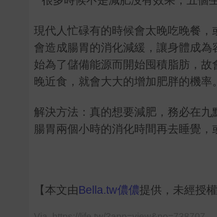
現代人忙碌有的時候會太晚吃晚餐，
會造成腸胃的消化減緩，讓身體成為容
始為了儲備能源而開始囤積脂肪，故會
晚近食，就會大大的增加肥胖的機率
解決方法：真的想要減肥，務必在九
腸胃兩個小時的消化時間再去睡覺，
【本文由
Bella.tw儂儂
提供，未經授
Via https://life.tw/?app=view&no=738707