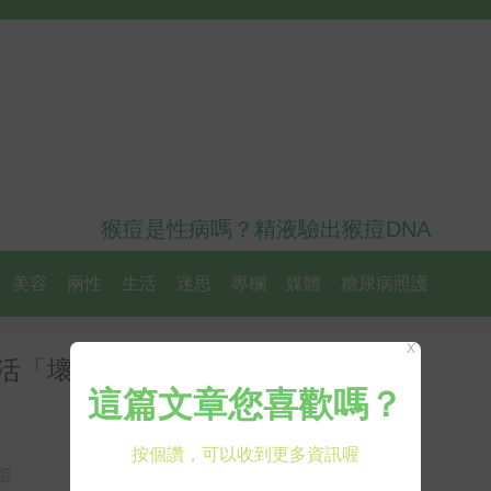
猴痘是性病嗎？精液驗出猴痘DNA
美容
兩性
生活
迷思
專欄
媒體
糖尿病照護
X
生活「壞習慣」讓你復胖永無止盡
脂