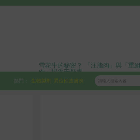
雪花牛的秘密？ 「注脂肉」與「重
肉」揭食安疑慮
熱門：
生物製劑
異位性皮膚炎