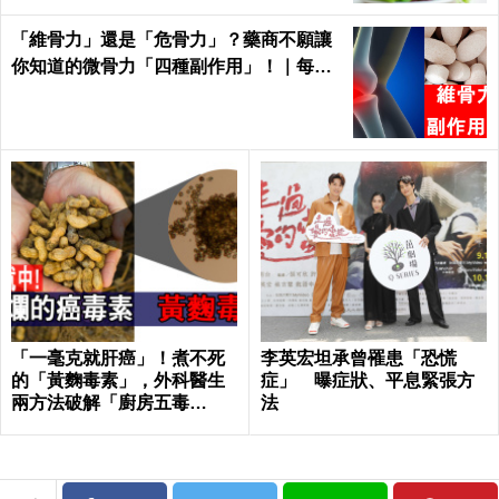
「維骨力」還是「危骨力」？藥商不願讓
你知道的微骨力「四種副作用」！｜每日
健康Health
「一毫克就肝癌」！煮不死
李英宏坦承曾罹患「恐慌
的「黃麴毒素」，外科醫生
症」 曝症狀、平息緊張方
兩方法破解「廚房五毒
法
窟」！｜每日健康Health