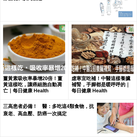
薑黃素吸收率暴增20倍！薑
虛寒宜吃補！中醫這樣養臟
黃這樣吃，讓癌細胞自動凋
補腎，手腳都是暖呼呼的｜
亡｜每日健康 Health
每日健康 Health
三高患者必備！ 醫：多吃這4類食物，抗
衰老、高血壓、防癌一次搞定