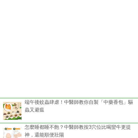
端午後蚊蟲肆虐！中醫師教你自製「中藥香包」驅
蟲又避瘟
怎麼睡都睡不飽？中醫師教按3穴位比喝蠻牛更提
神，還能順便壯陽