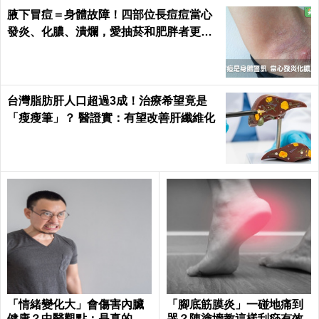
腋下冒痘＝身體故障！四部位長痘痘當心
發炎、化膿、潰爛，愛抽菸和肥胖者更要
小心｜每日健康 Health
台灣脂肪肝人口超過3成！治療希望竟是
「瘦瘦筆」？ 醫證實：有望改善肝纖維化
「情緒變化大」會傷害內臟
「腳底筋膜炎」一碰地痛到
健康？中醫觀點：是真的
哭？陳塗墻教這樣刮痧有效