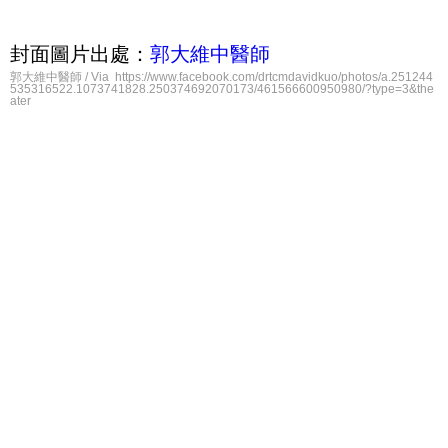
封面圖片出處：
郭大維中醫師
郭大維中醫師 / Via https://www.facebook.com/drtcmdavidkuo/photos/a.251244
535316522.1073741828.250374692070173/461566600950980/?type=3&the
ater