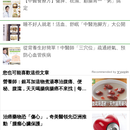
【中醫食療方】健脾、祛濕、顧腸胃一「粥」搞
定
睡不好人就老！活血、舒眠「中醫泡腳方」大公開
從背養生好簡單！中醫師「三穴位」疏通經氣、預
防心血管疾病
您也可能喜歡這些文章
Recommended by
營養師：銀耳加這物煮湯專治腹痛、便
秘、腹瀉，天天喝腸病腸癌不來找｜每日
健康 Health
治癌藥物恐「傷心」，奇美醫領先亞洲推
動「腫瘤心臟保護」