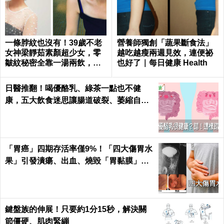
一條脖紋也沒有！39歲不老
營養師獨創「蔬果斷食法」
女神梁靜茹素顏超少女，零
越吃越瘦兩週見效，連便祕
皺紋秘密全靠一湯兩飲，熬
也好了｜每日健康 Health
夜疲憊一顆痘痘也不長｜每
日健康 Health
日醫推翻！喝優酪乳、綠茶一點也不健
康，五大飲食迷思讓腸道破裂、萎縮自盡
｜每日健康 Health
「胃癌」四期存活率僅9%！「四大傷胃水
果」引發潰瘍、出血、燒毀「胃黏膜」不
可逆｜每日健康 Health
鍵盤族的伸展！只要約1分15秒，解決關
節僵硬、肌肉緊繃