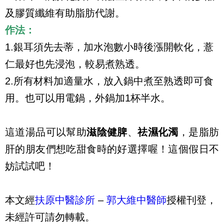
及膠質纖維有助脂肪代謝。
作法：
1.
銀耳須先去蒂，加水泡數小時後漲開軟化，薏
仁最好也先浸泡，較易煮熟透。
2.
所有材料加適量水，放入鍋中煮至熟透即可食
用。也可以用電鍋，外鍋加
1
杯半水。
這道湯品可以幫助
滋陰健脾
、
祛濕化濁
，是脂肪
肝的朋友們想吃甜食時的好選擇喔！這個假日不
妨試試吧！
本文經
扶原中醫診所
–
郭大維中醫師
授權刊登，
未經許可請勿轉載。