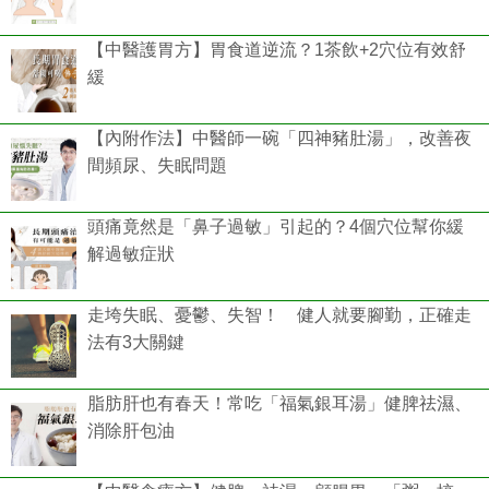
【中醫護胃方】胃食道逆流？1茶飲+2穴位有效舒
緩
【內附作法】中醫師一碗「四神豬肚湯」，改善夜
間頻尿、失眠問題
頭痛竟然是「鼻子過敏」引起的？4個穴位幫你緩
解過敏症狀
走垮失眠、憂鬱、失智！ 健人就要腳勤，正確走
法有3大關鍵
脂肪肝也有春天！常吃「福氣銀耳湯」健脾祛濕、
消除肝包油