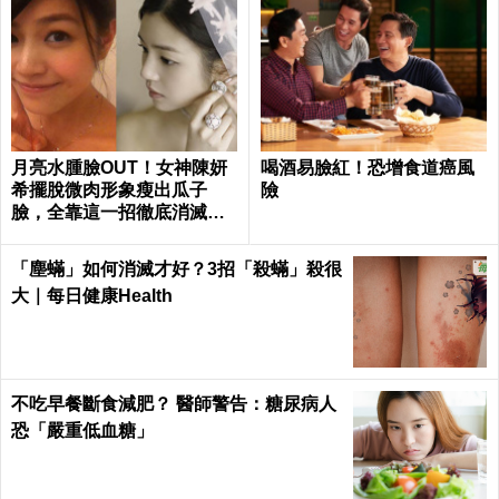
月亮水腫臉OUT！女神陳妍
喝酒易臉紅！恐增食道癌風
希擺脫微肉形象瘦出瓜子
險
臉，全靠這一招徹底消滅嬰
兒肥｜每日健康 Health
「塵蟎」如何消滅才好？3招「殺蟎」殺很
大｜每日健康Health
不吃早餐斷食減肥？ 醫師警告：糖尿病人
恐「嚴重低血糖」