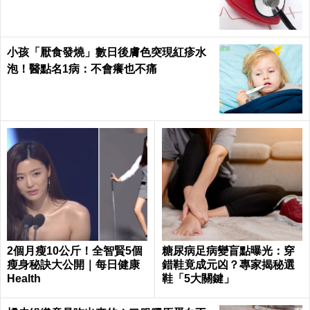
小孩「厭食發燒」數日後膚色突現紅疹水
泡！醫點名1病：不會癢也不痛
2個月瘦10公斤！全智賢5個
糖尿病足病變盲點曝光：穿
瘦身秘訣大公開｜每日健康
錯鞋竟成元凶？專家揭秘選
Health
鞋「5大關鍵」