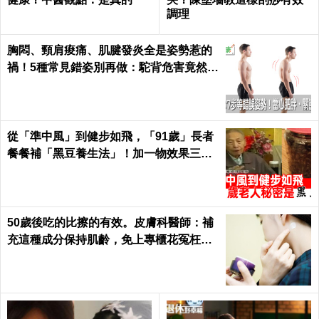
調理
胸悶、頸肩痠痛、肌腱發炎全是姿勢惹的
禍！5種常見錯姿別再做：駝背危害竟然這
麼大...｜每日健康 Health
從「準中風」到健步如飛，「91歲」長者
餐餐補「黑豆養生法」！加一物效果三級
跳！｜每日健康 Health
50歲後吃的比擦的有效。皮膚科醫師：補
充這種成分保持肌齡，免上專櫃花冤枉錢
｜每日健康Health