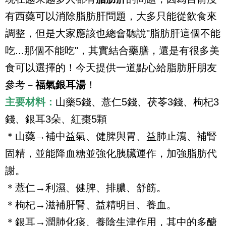
有西藥可以消除脂肪肝問題，大多只能從飲食來
調整，但是大家應該也總會聽說
"
脂肪肝這個不能
吃
...
那個不能吃
"
，其實結合藥膳，還是有很多美
食可以選擇的！今天提供一道點心給脂肪肝朋友
參考－
福氣銀耳湯
！
主要材料：
山藥
5
錢、薏仁
5
錢、茯苓
3
錢、枸杞
3
錢、銀耳
3
朵、紅棗
5
顆
＊山藥
→
補中益氣、健脾與胃、益肺止瀉、補腎
固精，並能降血糖並強化胰臟運作，加強脂肪代
謝。
＊薏仁
→
利濕、健脾、排膿、舒筋。
＊枸杞
→
滋補肝腎、益精明目、養血。
＊銀耳
→
潤肺化痰、養陰生津作用，其中的多醣