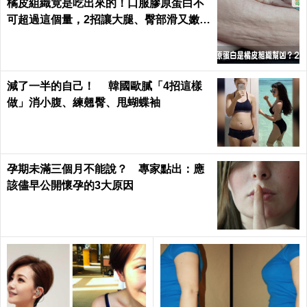
橘皮組織竟是吃出來的！口服膠原蛋白不
可超過這個量，2招讓大腿、臀部滑又嫩｜
每日健康 Health
減了一半的自己！ 韓國歐膩「4招這樣
做」消小腹、練翹臀、甩蝴蝶袖
孕期未滿三個月不能說？ 專家點出：應
該儘早公開懷孕的3大原因