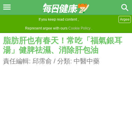
If you keep read content ,
Argee
Represent argee with ours
Cookie Policy
.
脂肪肝也有春天！常吃「福氣銀耳
湯」健脾祛濕、消除肝包油
責任編輯:
邱霈俞
/ 分類:
中醫中藥