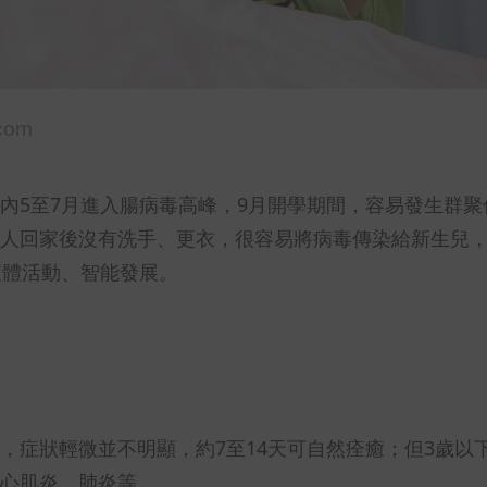
.com
內5至7月進入腸病毒高峰，9月開學期間，容易發生群聚
人回家後沒有洗手、更衣，很容易將病毒傳染給新生兒
肢體活動、智能發展。
，症狀輕微並不明顯，約7至14天可自然痊癒；但3歲以
心肌炎、肺炎等。