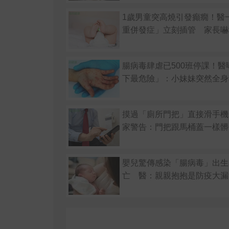
1歲男童突高燒引發癲癇！醫
重併發症」立刻插管 家長嚇
腸病毒肆虐已500班停課！醫
下最危險」：小妹妹突然全身
摸過「廁所門把」直接滑手機
家警告：門把跟馬桶蓋一樣髒
嬰兒驚傳感染「腸病毒」出生
亡 醫：親親抱抱是防疫大漏