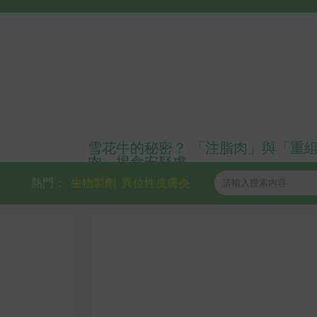
雪花牛的秘密？ 「注脂肉」與「重
肉」揭食安疑慮
熱門：
生物製劑
異位性皮膚炎