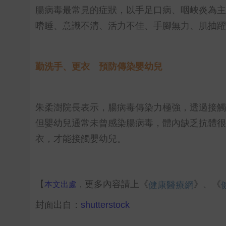
腸病毒最常見的症狀，以手足口病、咽峽炎為主
嗜睡、意識不清、活力不佳、手腳無力、肌抽躍
勤洗手、更衣 預防傳染嬰幼兒
朱柔澍院長表示，腸病毒傳染力極強，透過接觸
但嬰幼兒通常未曾感染腸病毒，體內缺乏抗體很
衣，才能接觸嬰幼兒。
本文出處
，
【
更多內容請上《
》、《
健康醫療網
封面出自：
shutterstock