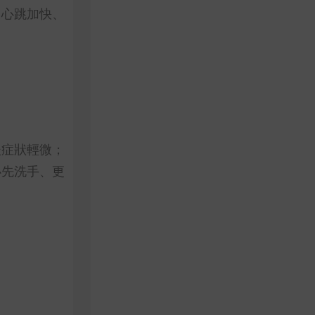
、心跳加快、
後症狀輕微；
必先洗手、更