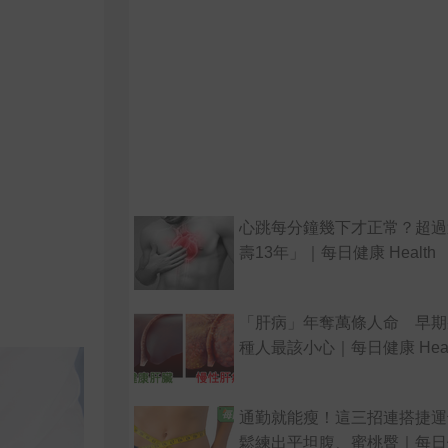
心跳每分鐘幾下才正常？超過
壽13年」｜每日健康 Health
「肝病」年奪萬條人命 早期
種人最該小心｜每日健康 Heal
通勤就能瘦！這三招連搭捷運
鬆練出平坦腹、蜜桃臀｜每日健康