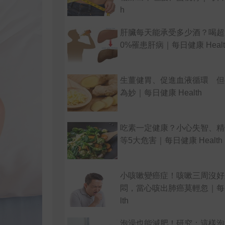
h
肝臟每天能承受多少酒？喝超
0%罹患肝病｜每日健康 Healt
生薑健胃、促進血液循環 但
為妙｜每日健康 Health
吃素一定健康？小心失智、精
等5大危害｜每日健康 Health
小咳嗽變癌症！咳嗽三周沒好
悶，當心咳出肺癌莫輕忽｜每日
lth
泡澡也能減肥！研究：這樣泡