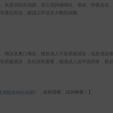
。朱柔澍院長強調，若出現持續嘔吐、發燒、呼吸急促
等重症前兆，建議立即送至大醫院就醫。
、飛沫及糞口傳染，雖然成人不容易被感染，或是感染
容易被感染，且症狀較嚴重，建議成人從外面回家，務
》，未經授權，請勿轉載！】
健康醫療網粉絲團