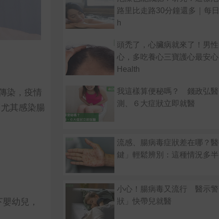
路里比走路30分鐘還多｜每日健康
h
頭禿了，心臟病就來了！男性
心，多吃養心三寶護心最安心
Health
傳染，疫情
我這樣算便秘嗎？ 錢政弘醫
測、６大症狀立即就醫
，尤其感染腸
流感、腸病毒症狀差在哪？醫
鍵」輕鬆辨別：這種情況多半
小心！腸病毒又流行 醫示警
下嬰幼兒，
狀」快帶兒就醫