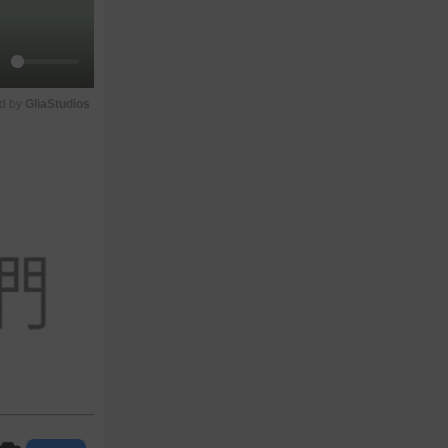
M
d by 
GliaStudios