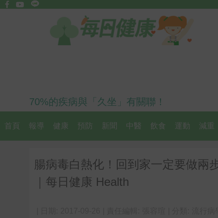
70%的疾病與「久坐」有關聯！
首頁
報導
健康
預防
新聞
中醫
飲食
運動
減重
腸病毒白熱化！回到家一定要做兩
｜每日健康 Health
| 日期:
2017-09-26
| 責任編輯:
張容瑄
| 分類:
流行病