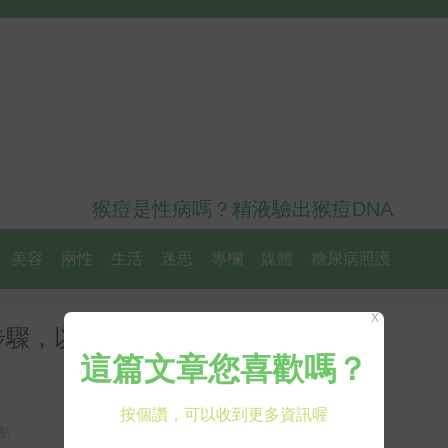
猴痘是性病嗎？精液驗出猴痘DNA
美容
兩性
生活
迷思
專欄
媒體
糖尿病照護
X
步驟，以免孩子腦膜炎、暴斃身亡
學